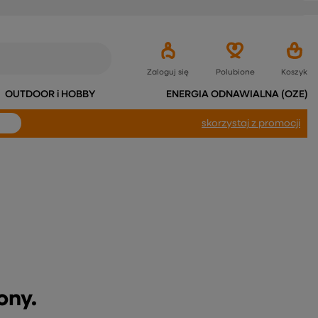
Zaloguj się
Polubione
Koszyk
OUTDOOR i HOBBY
ENERGIA ODNAWIALNA (OZE)
skorzystaj
z promocji
ony.