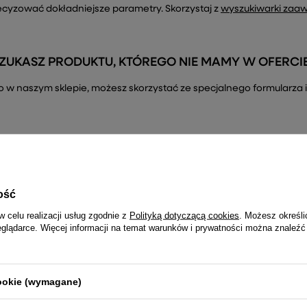
ecyzować dokładniejsze parametry. Skorzystaj z
wyszukiwarki zaa
ZUKASZ PRODUKTU, KTÓREGO NIE MAMY W OFERCI
ć go w naszym sklepie, możesz skorzystać ze specjalnego formularz
ość
R
Dołącz do newslettera i nie prze
w celu realizacji usług zgodnie z
Polityką dotyczącą cookies
. Możesz określi
– tylko najciekawsze informacje
eglądarce. Więcej informacji na temat warunków i prywatności można znaleźć
cookie (wymagane)
Twój email