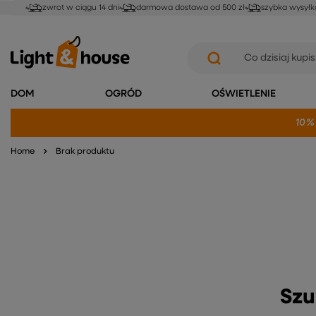
zwrot w ciągu 14 dni
darmowa dostawa od 500 zł
szybka wysyłk
DOM
OGRÓD
OŚWIETLENIE
10%
Home
Brak produktu
Szu