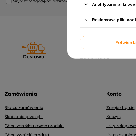
Wyrażam zgodę na przetwarzanie moich danych osobowych (adre
Analityczne pliki coo
Reklamowe pliki coo
Potwier
Dostawa
Zamówienie
Zamówienia
Konto
Status zamówienia
Zarejestruj się
Śledzenie przesyłki
Koszyk
Chcę zareklamować produkt
Listy zakupow
Chcę zwrócić produkt
Lista zakupio