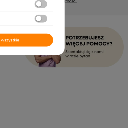
marketing). Więcej w
polityce prywatności.
 wszystkie