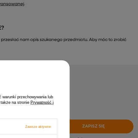
wansowanej
.
E?
a i przesłać nam opis szukanego przedmiotu. Aby móc to zrobić
gap żadnych okazji
ć warunki przechowywania lub
, zero spamu!
 także na stronie
Prywatność i
ZAPISZ SIĘ
Zawsze aktywne