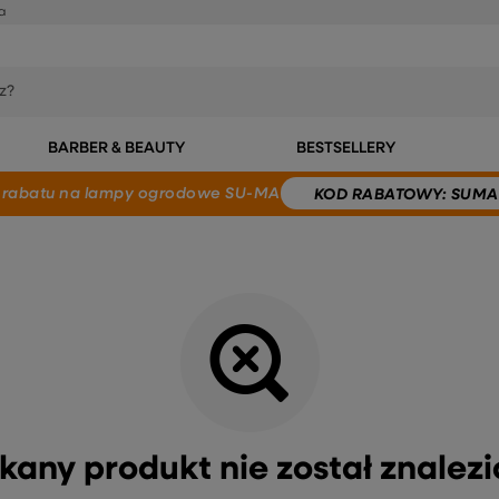
a
BARBER & BEAUTY
BESTSELLERY
 rabatu
na lampy ogrodowe SU-MA
KOD
RABATOWY
: SUMA
kany produkt nie został znalezi