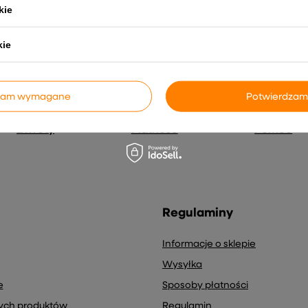
s e-mail) na potrzeby wysyłki newslettera z informacją handlową (
kie
kie
dzam wymagane
Potwierdzam
Zwroty
Płatność
Pomoc
Regulaminy
Informacje o sklepie
Wysyłka
e
Sposoby płatności
nych produktów
Regulamin