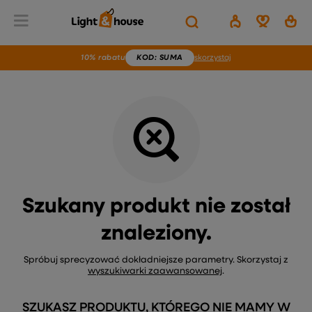
Wstecz
Home
Brak produktu
10% rabatu
KOD
: SUMA
skorzystaj
Szukany produkt nie został
znaleziony.
Spróbuj sprecyzować dokładniejsze parametry. Skorzystaj z
wyszukiwarki zaawansowanej
.
SZUKASZ PRODUKTU, KTÓREGO NIE MAMY W