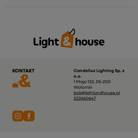
KONTAKT
Candellux Lighting Sp. z
o.o.
1 Maja 132
,
05-200
Wołomin
bok@lightandhouse.pl
222660647