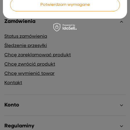
Potwierdzam wymagane
Zamówienia
Status zamówienia
Śledzenie przesyłki
Chcę zareklamować produkt
Chcę zwrócić produkt
Chcę wymienić towar
Kontakt
Konto
Regulaminy