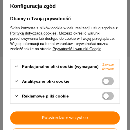
Twój email
Konfiguracja zgód
Wyrażam zgodę na przetwarzanie moich danych
Dbamy o Twoją prywatność
osobowych (adres e-mail) na potrzeby wysyłki
newslettera z informacją handlową (marketing). Więcej
Sklep korzysta z plików cookie w celu realizacji usług zgodnie z
w
polityce prywatności.
Polityką dotyczącą cookies
. Możesz określić warunki
przechowywania lub dostępu do cookie w Twojej przeglądarce.
ZAPISZ SIĘ
Więcej informacji na temat warunków i prywatności można
znaleźć także na stronie
Prywatność i warunki Google
.
Zawsze
Funkcjonalne pliki cookie (wymagane)
aktywne
Analityczne pliki cookie
Dostawa
Zamówienie
Zwroty
Płatność
Pomoc
Reklamowe pliki cookie
Potwierdzam wszystkie