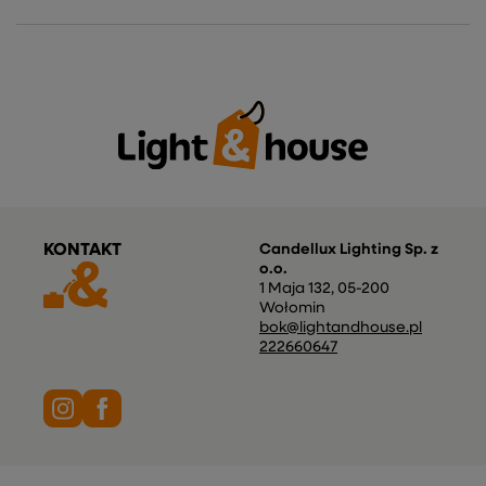
KONTAKT
Candellux Lighting Sp. z
o.o.
1 Maja 132
,
05-200
Wołomin
bok@lightandhouse.pl
222660647