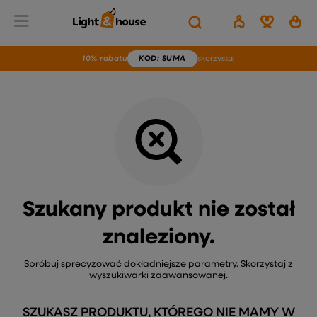
Wstecz
Home
Brak produktu
10% rabatu
KOD
: SUMA
skorzystaj
Szukany produkt nie został
znaleziony.
Spróbuj sprecyzować dokładniejsze parametry. Skorzystaj z
wyszukiwarki zaawansowanej
.
SZUKASZ PRODUKTU, KTÓREGO NIE MAMY W