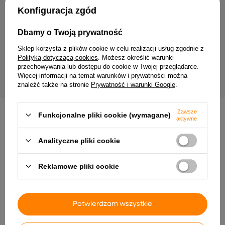
Twój email
Konfiguracja zgód
Wyrażam zgodę na przetwarzanie moich danych
Dbamy o Twoją prywatność
osobowych (adres e-mail) na potrzeby wysyłki
newslettera z informacją handlową (marketing). Więcej
Sklep korzysta z plików cookie w celu realizacji usług zgodnie z
w
polityce prywatności.
Polityką dotyczącą cookies
. Możesz określić warunki
przechowywania lub dostępu do cookie w Twojej przeglądarce.
ZAPISZ SIĘ
Więcej informacji na temat warunków i prywatności można
znaleźć także na stronie
Prywatność i warunki Google
.
Zawsze
Funkcjonalne pliki cookie (wymagane)
aktywne
Analityczne pliki cookie
Dostawa
Zamówienie
Zwroty
Płatność
Pomoc
Reklamowe pliki cookie
Potwierdzam wszystkie