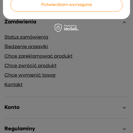
Potwierdzam wymagane
Zamówienia
Status zamówienia
Śledzenie przesyłki
Chcę zareklamować produkt
Chcę zwrócić produkt
Chcę wymienić towar
Kontakt
Konto
Regulaminy