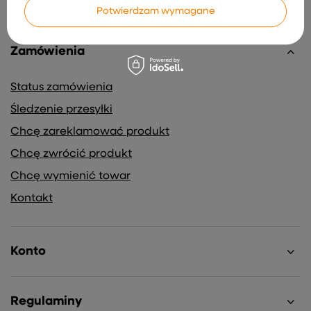
Potwierdzam wymagane
Zamówienia
Status zamówienia
Śledzenie przesyłki
Chcę zareklamować produkt
Chcę zwrócić produkt
Chcę wymienić towar
Kontakt
Konto
Regulaminy