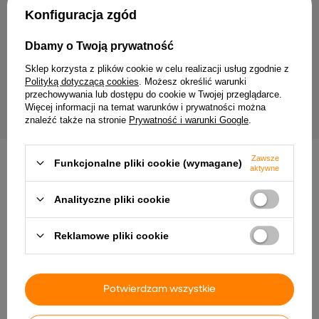
Twój email
Konfiguracja zgód
Wyrażam zgodę na przetwarzanie moich danych
Dbamy o Twoją prywatność
osobowych (adres e-mail) na potrzeby wysyłki
newslettera z informacją handlową (marketing). Więcej
Sklep korzysta z plików cookie w celu realizacji usług zgodnie z
w
polityce prywatności.
Polityką dotyczącą cookies
. Możesz określić warunki
przechowywania lub dostępu do cookie w Twojej przeglądarce.
ZAPISZ SIĘ
Więcej informacji na temat warunków i prywatności można
znaleźć także na stronie
Prywatność i warunki Google
.
Zawsze
Funkcjonalne pliki cookie (wymagane)
aktywne
Analityczne pliki cookie
Dostawa
Zamówienie
Zwroty
Płatność
Pomoc
Reklamowe pliki cookie
Potwierdzam wszystkie