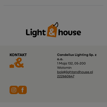
KONTAKT
Candellux Lighting Sp. z
o.o.
1 Maja 132
,
05-200
Wołomin
bok@lightandhouse.pl
222660647