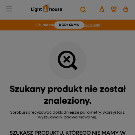
Wstecz
Home
Brak produktu
10% rabatu
KOD
: SUMA
skorzystaj
Szukany produkt nie został
znaleziony.
Spróbuj sprecyzować dokładniejsze parametry. Skorzystaj z
wyszukiwarki zaawansowanej
.
SZUKASZ PRODUKTU, KTÓREGO NIE MAMY W