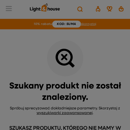
Wstecz
Home
Brak produktu
10% rabatu
KOD
: SUMA
skorzystaj
Szukany produkt nie został
znaleziony.
Spróbuj sprecyzować dokładniejsze parametry. Skorzystaj z
wyszukiwarki zaawansowanej
.
SZUKASZ PRODUKTU, KTÓREGO NIE MAMY W