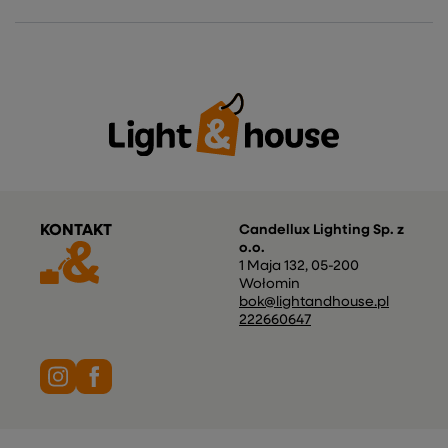
KONTAKT
Candellux Lighting Sp. z
o.o.
1 Maja 132
,
05-200
Wołomin
bok@lightandhouse.pl
222660647