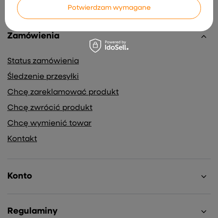
Potwierdzam wymagane
Zamówienia
Status zamówienia
Śledzenie przesyłki
Chcę zareklamować produkt
Chcę zwrócić produkt
Chcę wymienić towar
Kontakt
Konto
Regulaminy