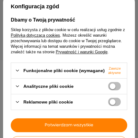
Twój email
Konfiguracja zgód
Wyrażam zgodę na przetwarzanie moich danych
Dbamy o Twoją prywatność
osobowych (adres e-mail) na potrzeby wysyłki
newslettera z informacją handlową (marketing). Więcej
Sklep korzysta z plików cookie w celu realizacji usług zgodnie z
w
polityce prywatności.
Polityką dotyczącą cookies
. Możesz określić warunki
przechowywania lub dostępu do cookie w Twojej przeglądarce.
ZAPISZ SIĘ
Więcej informacji na temat warunków i prywatności można
znaleźć także na stronie
Prywatność i warunki Google
.
Zawsze
Funkcjonalne pliki cookie (wymagane)
aktywne
Analityczne pliki cookie
Dostawa
Zamówienie
Zwroty
Płatność
Pomoc
Reklamowe pliki cookie
Potwierdzam wszystkie