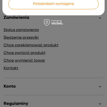
Potwierdzam wymagane
Zamówienia
Status zamówienia
Śledzenie przesyłki
Chcę zareklamować produkt
Chcę zwrócić produkt
Chcę wymienić towar
Kontakt
Konto
Regulaminy