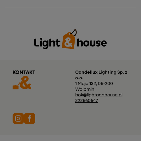
KONTAKT
Candellux Lighting Sp. z
o.o.
1 Maja 132
,
05-200
Wołomin
bok@lightandhouse.pl
222660647