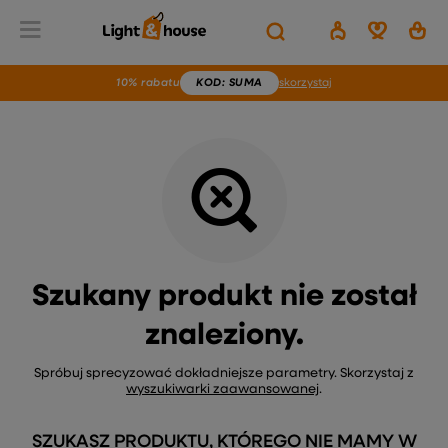
Wstecz
Home
Brak produktu
10% rabatu
KOD
: SUMA
skorzystaj
Szukany produkt nie został
znaleziony.
Spróbuj sprecyzować dokładniejsze parametry. Skorzystaj z
wyszukiwarki zaawansowanej
.
SZUKASZ PRODUKTU, KTÓREGO NIE MAMY W