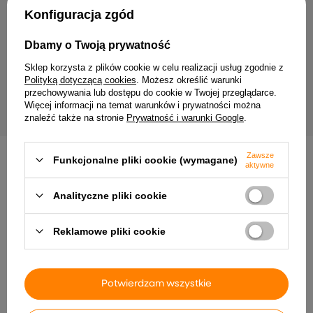
Twój email
Konfiguracja zgód
Wyrażam zgodę na przetwarzanie moich danych
Dbamy o Twoją prywatność
osobowych (adres e-mail) na potrzeby wysyłki
newslettera z informacją handlową (marketing). Więcej
Sklep korzysta z plików cookie w celu realizacji usług zgodnie z
w
polityce prywatności.
Polityką dotyczącą cookies
. Możesz określić warunki
przechowywania lub dostępu do cookie w Twojej przeglądarce.
ZAPISZ SIĘ
Więcej informacji na temat warunków i prywatności można
znaleźć także na stronie
Prywatność i warunki Google
.
Zawsze
Funkcjonalne pliki cookie (wymagane)
aktywne
Analityczne pliki cookie
Dostawa
Zamówienie
Zwroty
Płatność
Pomoc
Reklamowe pliki cookie
Potwierdzam wszystkie