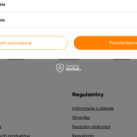
s e-mail) na potrzeby wysyłki newslettera z informacją handlową (
kie
kie
dzam wymagane
Potwierdzam
Zwroty
Płatność
Pomoc
Regulaminy
Informacje o sklepie
Wysyłka
e
Sposoby płatności
nych produktów
Regulamin