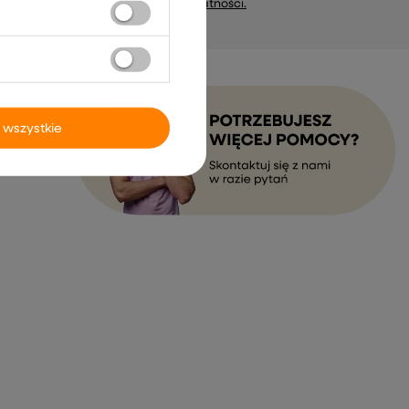
marketing). Więcej w
polityce prywatności.
 wszystkie