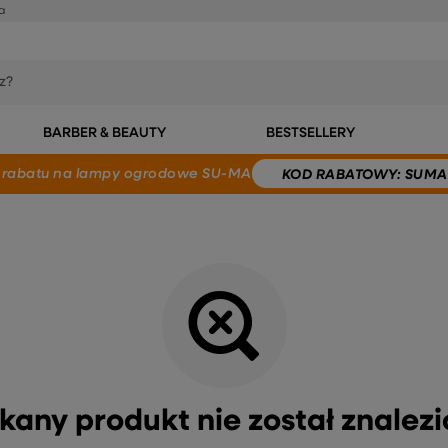
a
BARBER & BEAUTY
BESTSELLERY
 rabatu
na lampy ogrodowe SU-MA
KOD
RABATOWY
: SUMA
kany produkt nie został znalezi