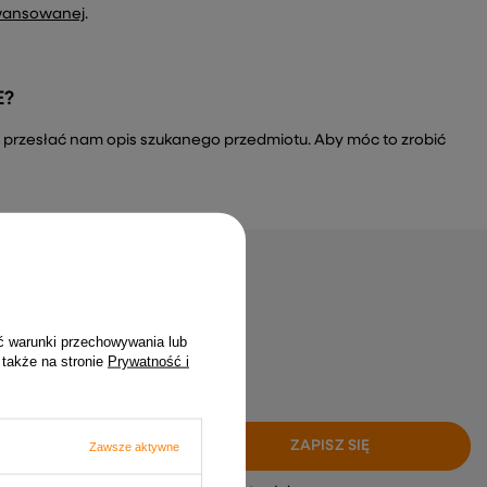
wansowanej
.
E?
a i przesłać nam opis szukanego przedmiotu. Aby móc to zrobić
gap żadnych okazji
ć warunki przechowywania lub
, zero spamu!
 także na stronie
Prywatność i
ZAPISZ SIĘ
Zawsze aktywne