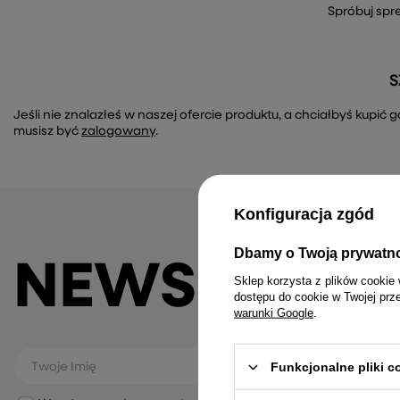
Spróbuj spr
S
Jeśli nie znalazłeś w naszej ofercie produktu, a chciałbyś kupi
musisz być
zalogowany
.
Konfiguracja zgód
Dbamy o Twoją prywatn
NEWSLETTE
Sklep korzysta z plików cookie 
dostępu do cookie w Twojej prz
warunki Google
.
Funkcjonalne pliki 
Twoje Imię