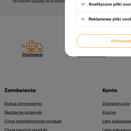
Wyrażam zgodę na przetwarzanie moich danych osobowych (adre
Analityczne pliki coo
Reklamowe pliki coo
Potwier
Dostawa
Zamówienie
Zamówienia
Konto
Status zamówienia
Zarejestruj się
Śledzenie przesyłki
Koszyk
Chcę zareklamować produkt
Listy zakupow
Chcę zwrócić produkt
Lista zakupio