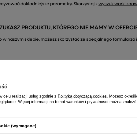
ecyzować dokładniejsze parametry. Skorzystaj z
wyszukiwarki zaa
ZUKASZ PRODUKTU, KTÓREGO NIE MAMY W OFERCI
ć go w naszym sklepie, możesz skorzystać ze specjalnego formularz
ość
R
Dołącz do newslettera i nie prze
w celu realizacji usług zgodnie z
Polityką dotyczącą cookies
. Możesz określi
– tylko najciekawsze informacje
eglądarce. Więcej informacji na temat warunków i prywatności można znaleźć
cookie (wymagane)
Twój email