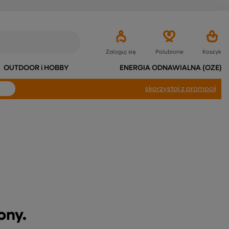
Zaloguj się
Polubione
Koszyk
OUTDOOR i HOBBY
ENERGIA ODNAWIALNA (OZE)
skorzystaj
z promocji
ony.