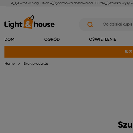
zwrot w ciągu 14 dni
darmowa dostawa od 500 zł
szybka wysyłk
DOM
OGRÓD
OŚWIETLENIE
10%
Home
Brak produktu
Szu