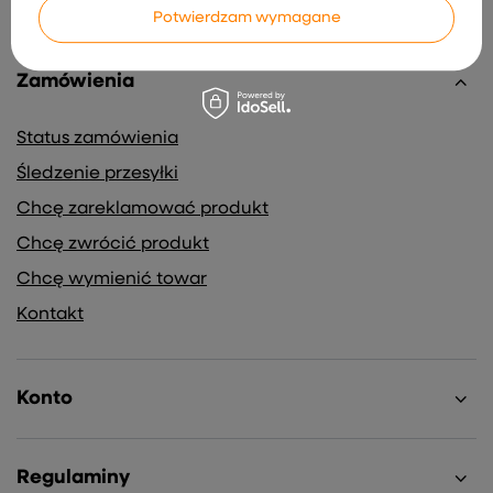
Potwierdzam wymagane
Zamówienia
Status zamówienia
Śledzenie przesyłki
Chcę zareklamować produkt
Chcę zwrócić produkt
Chcę wymienić towar
Kontakt
Konto
Regulaminy