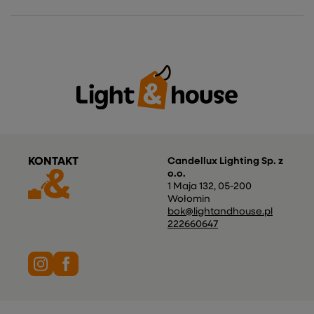
KONTAKT
Candellux Lighting Sp. z
o.o.
1 Maja 132
,
05-200
Wołomin
bok@lightandhouse.pl
222660647