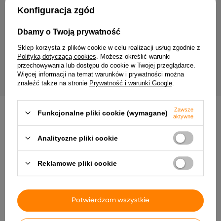
Twój email
Konfiguracja zgód
Wyrażam zgodę na przetwarzanie moich danych
Dbamy o Twoją prywatność
osobowych (adres e-mail) na potrzeby wysyłki
newslettera z informacją handlową (marketing). Więcej
Sklep korzysta z plików cookie w celu realizacji usług zgodnie z
w
polityce prywatności.
Polityką dotyczącą cookies
. Możesz określić warunki
przechowywania lub dostępu do cookie w Twojej przeglądarce.
ZAPISZ SIĘ
Więcej informacji na temat warunków i prywatności można
znaleźć także na stronie
Prywatność i warunki Google
.
Zawsze
Funkcjonalne pliki cookie (wymagane)
aktywne
Analityczne pliki cookie
Dostawa
Zamówienie
Zwroty
Płatność
Pomoc
Reklamowe pliki cookie
Potwierdzam wszystkie