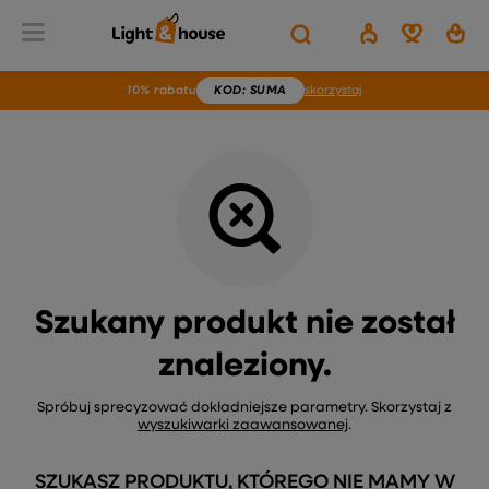
Wstecz
Home
Brak produktu
10% rabatu
KOD
: SUMA
skorzystaj
Szukany produkt nie został
znaleziony.
Spróbuj sprecyzować dokładniejsze parametry. Skorzystaj z
wyszukiwarki zaawansowanej
.
SZUKASZ PRODUKTU, KTÓREGO NIE MAMY W