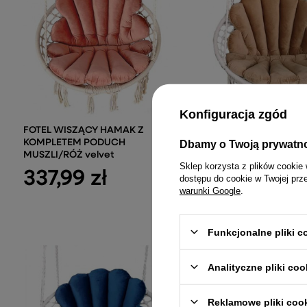
Konfiguracja zgód
FOTEL WISZĄCY HAMAK Z
Poduszki na huśtawke,
KOMPLETEM PODUCH
szt.)- Brąz velvet
Dbamy o Twoją prywatn
MUSZLI/RÓŻ velvet
184,99 zł
Sklep korzysta z plików cookie 
337,99 zł
dostępu do cookie w Twojej prz
warunki Google
.
Funkcjonalne pliki 
Analityczne pliki coo
Reklamowe pliki coo