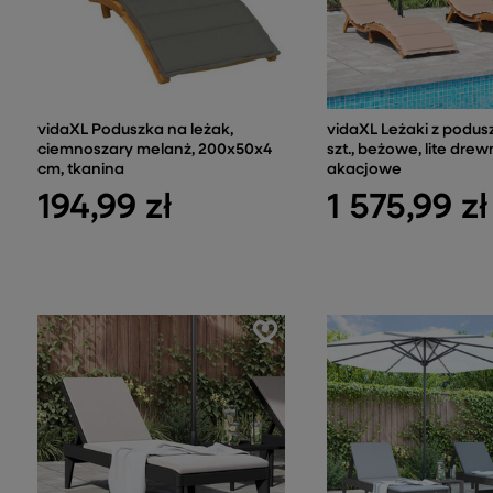
vidaXL Poduszka na leżak,
vidaXL Leżaki z podus
ciemnoszary melanż, 200x50x4
szt., beżowe, lite dre
cm, tkanina
akacjowe
194,99 zł
1 575,99 zł