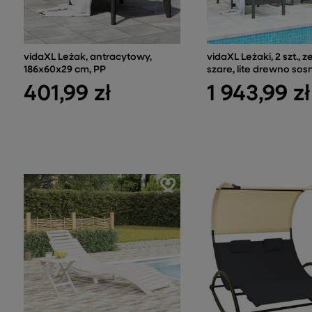
vidaXL Leżak, antracytowy,
vidaXL Leżaki, 2 szt., z
186x60x29 cm, PP
szare, lite drewno so
401,99 zł
1 943,99 zł