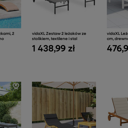
zkami, 2
vidaXL Zestaw 2 leżaków ze
vidaXL Leża
wno
stolikiem, textilene i stal
cm, drewn
1 438,99 zł
476,9