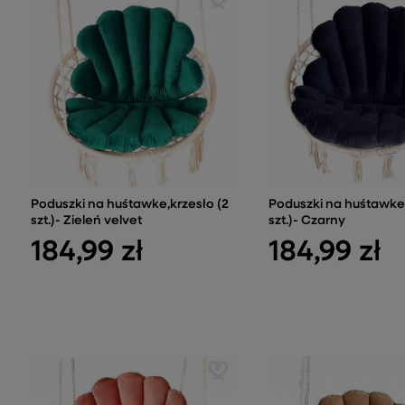
Poduszki na huśtawke,krzesło (2
Poduszki na huśtawke,
szt.)- Zieleń velvet
szt.)- Czarny
184,99 zł
184,99 zł