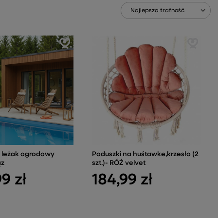
Zmień sortowanie
Najlepsza trafność
 leżak ogrodowy
Poduszki na huśtawke,krzesło (2
ąz
szt.)- RÓŻ velvet
9 zł
184,99 zł