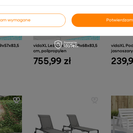
dzam wymagane
Potwierdzam
59x57x83,5
vidaXL Leżak, szary, 159x68x83,5
vidaXL Pod
cm, polipropylen
jasnoszar
755,99 zł
239,9