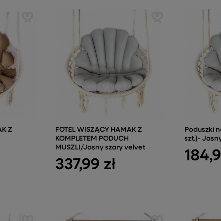
K Z
FOTEL WISZĄCY HAMAK Z
Poduszki n
KOMPLETEM PODUCH
szt.)- Jasn
MUSZLI/Jasny szary velvet
184,9
337,99 zł