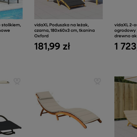
e stolikiem,
vidaXL Poduszka na leżak,
vidaXL 2-
snowe
czarna, 180x60x3 cm, tkanina
ogrodowy z
Oxford
drewno ak
181,99 zł
1 723