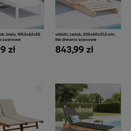
k, biały, 199,5x62x55
vidaXL Leżak, 205x60x31,5 cm,
o sosnowe
lite drewno sosnowe
9 zł
843,99 zł