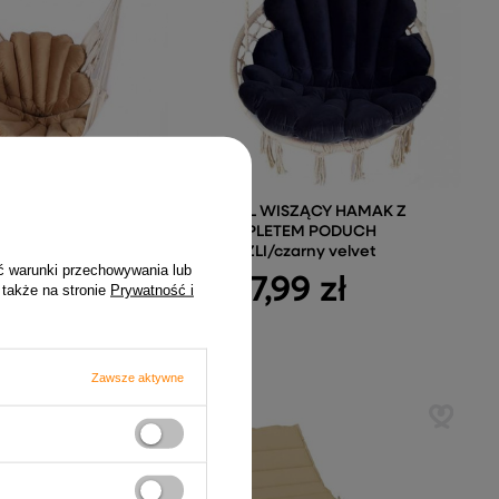
ylijski + Komplet
FOTEL WISZĄCY HAMAK Z
Muszle/Brąz
KOMPLETEM PODUCH
MUSZLI/czarny velvet
9 zł
ć warunki przechowywania lub
337,99 zł
 także na stronie
Prywatność i
Zawsze aktywne