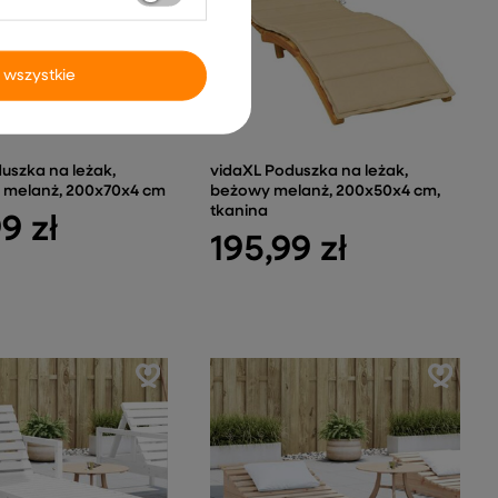
 wszystkie
uszka na leżak,
vidaXL Poduszka na leżak,
y melanż, 200x70x4 cm
beżowy melanż, 200x50x4 cm,
tkanina
9 zł
195,99 zł