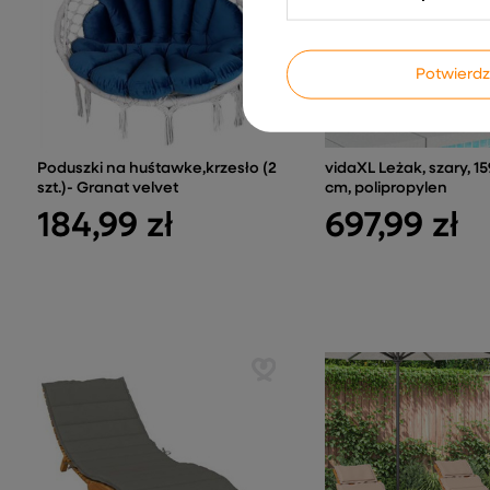
Potwier
Poduszki na huśtawke,krzesło (2
vidaXL Leżak, szary, 1
szt.)- Granat velvet
cm, polipropylen
184,99 zł
697,99 zł