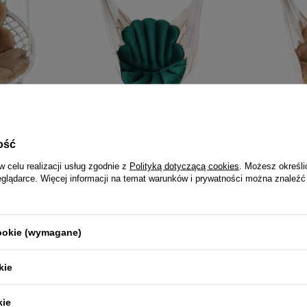
krzesło (2
Hamak Brazylijski + Komplet
Hamak Braz
Poduszek Muszle/Zieleń
Poduszek 
ość
306,99 zł
306,9
w celu realizacji usług zgodnie z
Polityką dotyczącą cookies
. Możesz określi
eglądarce. Więcej informacji na temat warunków i prywatności można znaleźć
cookie (wymagane)
kie
kie