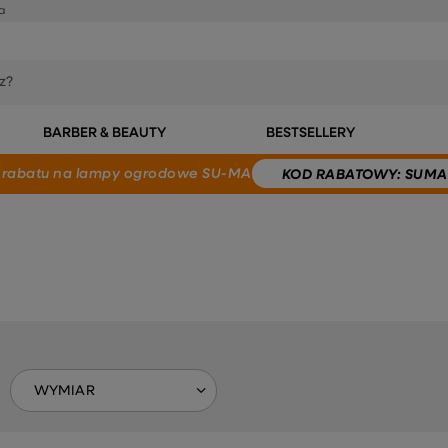
a
BARBER & BEAUTY
BESTSELLERY
 rabatu
na lampy ogrodowe SU-MA
KOD
RABATOWY
: SUMA
WYMIAR