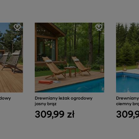
odowy
Drewniany leżak ogrodowy
Drewniany
jasny brąz
ciemny br
309,99 zł
309,9