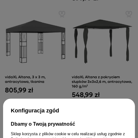
vidaXL Altana, 3 x 3 m,
vidaXL Altana z pokryciem
antracytowa, tkanina
słupków 3x3x2,6 m, antracytowa,
160 g/m²
805,99 zł
548,99 zł
Konfiguracja zgód
Dbamy o Twoją prywatność
Sklep korzysta z plików cookie w celu realizacji usług zgodnie z