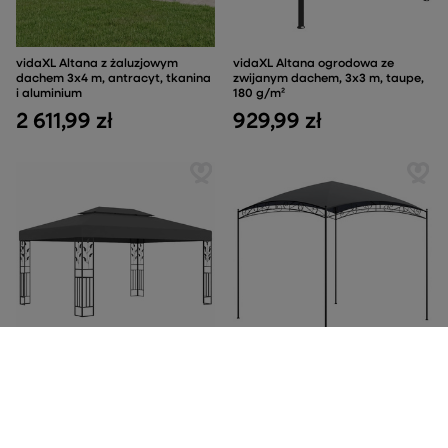
vidaXL Altana z żaluzjowym
vidaXL Altana ogrodowa ze
dachem 3x4 m, antracyt, tkanina
zwijanym dachem, 3x3 m, taupe,
i aluminium
180 g/m²
2 611,99 zł
929,99 zł
vidaXL Altana z podwójnym
vidaXL Altana, 3x3x2,65 m,
dachem, 3x4 m, antracytowa
antracytowa, 180 g/m²
1 252,99 zł
355,99 zł