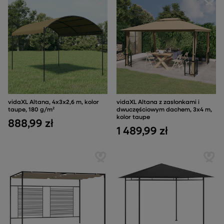
vidaXL Altana, 4x3x2,6 m, kolor
vidaXL Altana z zasłonkami i
taupe, 180 g/m²
dwuczęściowym dachem, 3x4 m,
kolor taupe
888,99 zł
1 489,99 zł