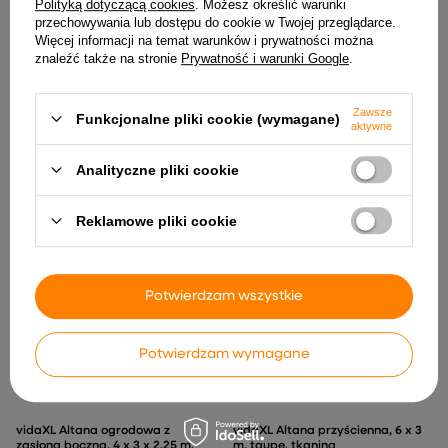
Polityką dotyczącą cookies
. Możesz określić warunki
przechowywania lub dostępu do cookie w Twojej przeglądarce.
Więcej informacji na temat warunków i prywatności można
znaleźć także na stronie
Prywatność i warunki Google
.
Zawsze
Funkcjonalne pliki cookie (wymagane)
vidaXL Altana ogrodowa z
vidaXL Altana ogrodowa z
aktywne
siatkami, 300x300x265 cm,
malowanej proszkowo stali,
kremowa
4x3x2,7 m, biała
Analityczne pliki cookie
977,99 zł
804,99 zł
Reklamowe pliki cookie
Potwierdzam wszystkie
Potwierdzam wymagane
vidaXL Altana ogrodowa z
vidaXL Altana przyścienna, 6 x 3
zasłoną boczną, 4 x 3 x 2,25 m,
m, taupe, tkanina