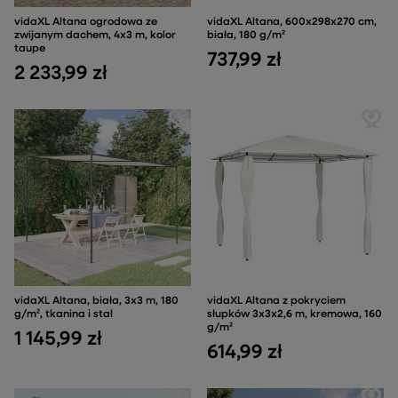
vidaXL Altana ogrodowa ze
vidaXL Altana, 600x298x270 cm,
zwijanym dachem, 4x3 m, kolor
biała, 180 g/m²
taupe
737,99 zł
2 233,99 zł
vidaXL Altana, biała, 3x3 m, 180
vidaXL Altana z pokryciem
g/m², tkanina i stal
słupków 3x3x2,6 m, kremowa, 160
g/m²
1 145,99 zł
614,99 zł