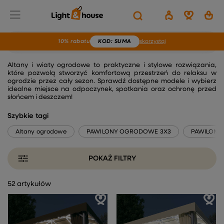
10% rabatu
KOD
: SUMA
skorzystaj
ALTANY I WIATY OGRODOWE
Altany i wiaty ogrodowe to praktyczne i stylowe rozwiązania,
które pozwolą stworzyć komfortową przestrzeń do relaksu w
ogrodzie przez cały sezon. Sprawdź dostępne modele i wybierz
idealne miejsce na odpoczynek, spotkania oraz ochronę przed
słońcem i deszczem!
Szybkie tagi
Altany ogrodowe
PAWILONY OGRODOWE 3X3
PAWILONY
POKAŻ FILTRY
52 artykułów