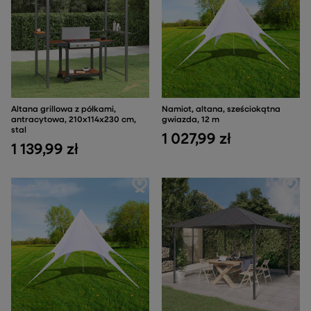
Altana grillowa z półkami,
Namiot, altana, sześciokątna
antracytowa, 210x114x230 cm,
gwiazda, 12 m
stal
1 027,99 zł
1 139,99 zł