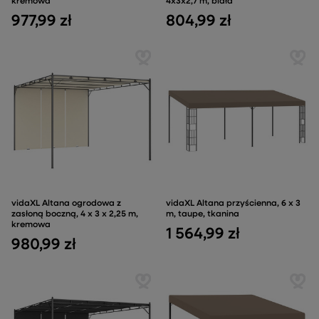
kremowa
4x3x2,7 m, biała
977,99 zł
804,99 zł
vidaXL Altana ogrodowa z
vidaXL Altana przyścienna, 6 x 3
zasłoną boczną, 4 x 3 x 2,25 m,
m, taupe, tkanina
kremowa
1 564,99 zł
980,99 zł