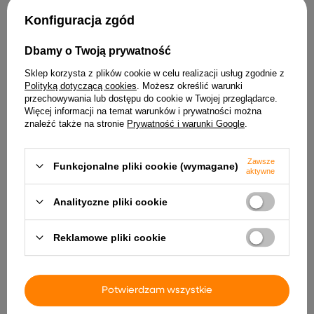
Konfiguracja zgód
Plafon sufitowy PIR P2582-
Dbamy o Twoją prywatność
E27-S E27x2 biały z
czujnikiem ruchu i zmierzchu
Sklep korzysta z plików cookie w celu realizacji usług zgodnie z
119,00 zł
Polityką dotyczącą cookies
. Możesz określić warunki
Lampa magnetyczna
STONE DDCX-002 5W
przechowywania lub dostępu do cookie w Twojej przeglądarce.
4000K
Więcej informacji na temat warunków i prywatności można
229,99 zł
znaleźć także na stronie
Prywatność i warunki Google
.
-10%
207,00 zł
Najniższa cena z 30 dni przed
Zawsze
Funkcjonalne pliki cookie (wymagane)
obniżką:
299,99 zł
aktywne
Analityczne pliki cookie
promocja
okazja
Reklamowe pliki cookie
Potwierdzam wszystkie