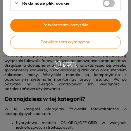
Reklamowe pliki cookie
Jednym z najważniejszych komponentów systemu
fotowoltaicznego są falowniki fotowoltaiczne, które
odpowiadają za przekształcenie prądu stałego z paneli
słonecznych w prąd zmienny, wykorzystywany w codziennym
Potwierdzam wszystkie
użytku. W naszym sklepie oferujemy szeroki wybór tych
zaawansowanych urządzeń, spełniających najwyższe normy
jakości i efektywności.
Potwierdzam wymagane
Dlaczego warto wybrać nasze falowniki?
Stawiamy na jakość, dlatego w naszej ofercie znajdują się
wyłącznie falowniki fotowoltaiczne renomowanych producentów.
Urządzenia dostępne w tej kategorii charakteryzują się wysoką
sprawnością konwersji, niezawodnością działania oraz szerokim
zakresem mocy. Wszystkie modele są kompatybilne z
popularnymi systemami monitoringu pracy instalacji PV, co
pozwala na bieżąco kontrolować ich wydajność i
bezpieczeństwo użytkowania.
Co znajdziesz w tej kategorii?
W tej kategorii oferujemy falowniki fotowoltaiczne o
następujących cechach:
hybrydowe modele ON-GRID/OFF-GRID w wersjach
jednofazowych i trójfazowych;