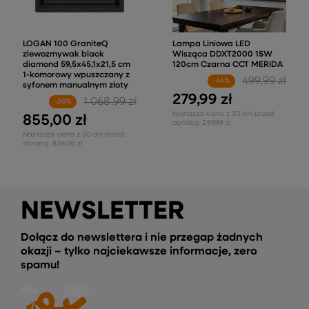
LOGAN 100 GraniteQ
Lampa Liniowa LED
zlewozmywak black
Wisząca DDXT2000 15W
diamond 59,5x45,1x21,5 cm
120cm Czarna CCT MERIDA
1-komorowy wpuszczany z
499,99 zł
-44%
syfonem manualnym złoty
279,99 zł
1 068,99 zł
-20%
Najniższa cena z 30 dni przed
855,00 zł
obniżką:
299,99 zł
Najniższa cena z 30 dni przed
obniżką:
855,00 zł
NEWSLETTER
Dołącz do newslettera i nie przegap żadnych
okazji – tylko najciekawsze informacje, zero
spamu!