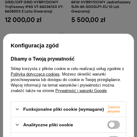
GRID/OFF GRID HYBRYDOWY
6KW HYBRYDOWY Jednofazowy
Trójfazowy IP65 VT-66036103 VT-
SUN-6K-SG03LP1-EU 10 Lat
6608303 3 Lata Gwarancji
Gwarancji
12 000,00 zł
5 500,00 zł
Konfiguracja zgód
Dbamy o Twoją prywatność
Sklep korzysta z plików cookie w celu realizacji usług zgodnie z
Polityką dotyczącą cookies
. Możesz określić warunki
przechowywania lub dostępu do cookie w Twojej przeglądarce.
Więcej informacji na temat warunków i prywatności można
znaleźć także na stronie
Prywatność i warunki Google
.
Falownik Inwerter V-TAC 5KW ON
GRID/OFF GRID HYBRYDOWY
Zawsze
Jednofazowy SUN-5K-SG03LP1-
Funkcjonalne pliki cookie (wymagane)
aktywne
EU 5 Lat Gwarancji
4 700,00 zł
Analityczne pliki cookie
Kluczowy element każdej instalacji PV