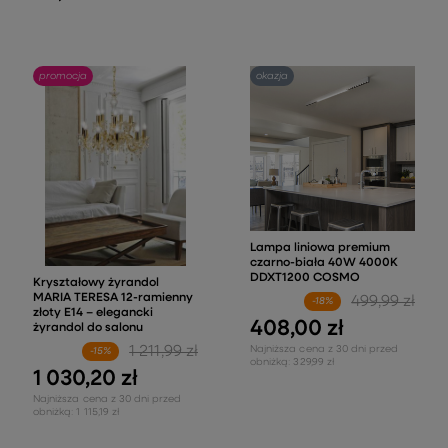
promocja
okazja
Lampa liniowa premium
czarno-biała 40W 4000K
DDXT1200 COSMO
Kryształowy żyrandol
MARIA TERESA 12-ramienny
499,99 zł
-18%
złoty E14 – elegancki
408,00 zł
żyrandol do salonu
1 211,99 zł
Najniższa cena z 30 dni przed
-15%
obniżką:
329,99 zł
1 030,20 zł
Najniższa cena z 30 dni przed
obniżką:
1 115,19 zł