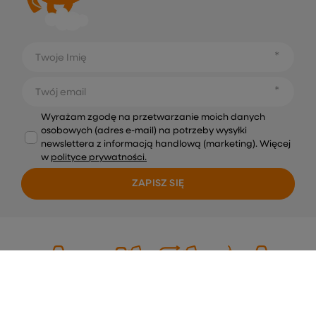
Twoje Imię
Twój email
Wyrażam zgodę na przetwarzanie moich danych
osobowych (adres e-mail) na potrzeby wysyłki
newslettera z informacją handlową (marketing). Więcej
w
polityce prywatności.
ZAPISZ SIĘ
Dostawa
Zamówienie
Zwroty
Płatność
Pomoc