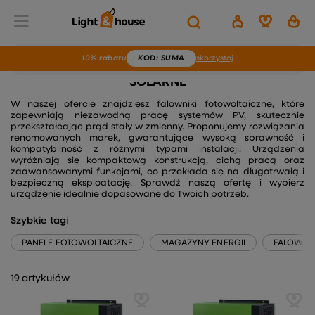
10% rabatu
KOD
: SUMA
skorzystaj
FALOWNIKI FOTOWOLTAICZNE, INWERTERY
SOLARNE
W naszej ofercie znajdziesz falowniki fotowoltaiczne, które
zapewniają niezawodną pracę systemów PV, skutecznie
przekształcając prąd stały w zmienny. Proponujemy rozwiązania
renomowanych marek, gwarantujące wysoką sprawność i
kompatybilność z różnymi typami instalacji. Urządzenia
wyróżniają się kompaktową konstrukcją, cichą pracą oraz
zaawansowanymi funkcjami, co przekłada się na długotrwałą i
bezpieczną eksploatację. Sprawdź naszą ofertę i wybierz
urządzenie idealnie dopasowane do Twoich potrzeb.
Szybkie tagi
PANELE FOTOWOLTAICZNE
MAGAZYNY ENERGII
FALOWNIK
19 artykułów