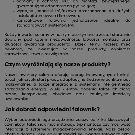
odmiany z ochroną IP65 do montażu zewnętrznego,
gwarantujące odporność na pył i wilgoć;
wydajne jednostki trójfazowe przeznaczone do dużych
instalacji domowych i firmowych;
kompaktowe falowniki jednofazowe idealne do
standardowych systemów PV;
Każdy inwerter solarny w naszym asortymencie został starannie
dobrany pod kątem niezawodności, łatwości montażu oraz
długości gwarancji producenta. Dzięki temu możesz mieć
pewność, że inwestując w nasze produkty, wybierasz
sprawdzone i trwałe rozwiązanie.
Czym wyróżniają się nasze produkty?
Nasze inwertery solarne oferują szereg innowacyjnych funkcji,
takich jak szybki start pracy, adaptacyjne śledzenie punktu mocy
maksymalnej, a także integrację z systemami inteligentnego
zarządzania energią. Wielu klientów docenia także ich cichą
pracę, kompaktową obudowę oraz intuicyjne interfejsy
użytkownika.
Jak dobrać odpowiedni falownik?
Wybór odpowiedniego urządzenia zależy od kilku kluczowych
czynników, takich jak moc instalacji, typ montażu czy możliwość
integracji z systemem magazynowania energii. Nasz zespół
chętnie doradzi, czy lepiej sprawdzi się inwerter fotowoltaiczny