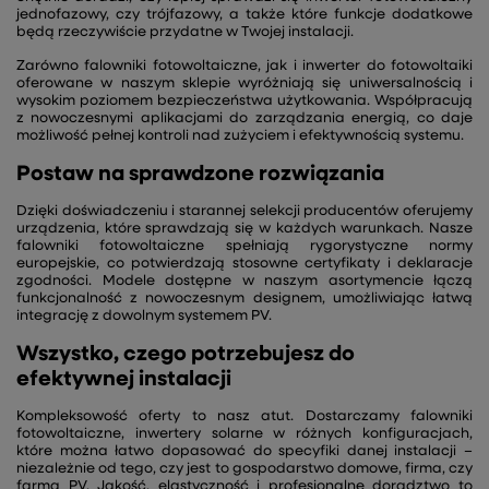
jednofazowy, czy trójfazowy, a także które funkcje dodatkowe
będą rzeczywiście przydatne w Twojej instalacji.
Zarówno falowniki fotowoltaiczne, jak i inwerter do fotowoltaiki
oferowane w naszym sklepie wyróżniają się uniwersalnością i
wysokim poziomem bezpieczeństwa użytkowania. Współpracują
z nowoczesnymi aplikacjami do zarządzania energią, co daje
możliwość pełnej kontroli nad zużyciem i efektywnością systemu.
Postaw na sprawdzone rozwiązania
Dzięki doświadczeniu i starannej selekcji producentów oferujemy
urządzenia, które sprawdzają się w każdych warunkach. Nasze
falowniki fotowoltaiczne spełniają rygorystyczne normy
europejskie, co potwierdzają stosowne certyfikaty i deklaracje
zgodności. Modele dostępne w naszym asortymencie łączą
funkcjonalność z nowoczesnym designem, umożliwiając łatwą
integrację z dowolnym systemem PV.
Wszystko, czego potrzebujesz do
efektywnej instalacji
Kompleksowość oferty to nasz atut. Dostarczamy falowniki
fotowoltaiczne, inwertery solarne w różnych konfiguracjach,
które można łatwo dopasować do specyfiki danej instalacji –
niezależnie od tego, czy jest to gospodarstwo domowe, firma, czy
farma PV. Jakość, elastyczność i profesjonalne doradztwo to