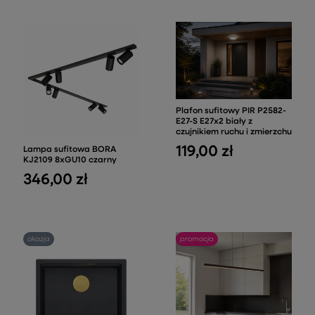
Plafon sufitowy PIR P2582-
E27-S E27x2 biały z
czujnikiem ruchu i zmierzchu
119,00 zł
Lampa sufitowa BORA
KJ2109 8xGU10 czarny
346,00 zł
okazja
promocja