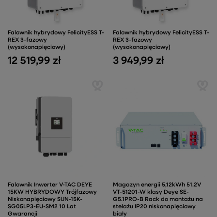
Falownik hybrydowy FelicityESS T-
Falownik hybrydowy FelicityESS T-
REX 3-fazowy
REX 3-fazowy
(wysokonapięciowy)
(wysokonapięciowy)
12 519,99 zł
3 949,99 zł
Falownik Inwerter V-TAC DEYE
Magazyn energii 5,12kWh 51.2V
15KW HYBRYDOWY Trójfazowy
VT-51201-W klasy Deye SE-
Niskonapięciowy SUN-15K-
G5.1PRO-B Rack do montażu na
SG05LP3-EU-SM2 10 Lat
stelażu IP20 niskonapięciowy
Gwarancji
biały