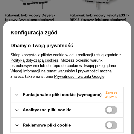
Falownik hybrydowy Deye 3-
Falownik hybrydowy FelicityESS T-
fazowy (wysokonapięciowy)
REX 3-fazowy (niskonapięciowy)
4 849,99 zł
9 130,00 zł
Konfiguracja zgód
Dbamy o Twoją prywatność
Sklep korzysta z plików cookie w celu realizacji usług zgodnie z
Polityką dotyczącą cookies
. Możesz określić warunki
przechowywania lub dostępu do cookie w Twojej przeglądarce.
Więcej informacji na temat warunków i prywatności można
znaleźć także na stronie
Prywatność i warunki Google
.
Zawsze
Funkcjonalne pliki cookie (wymagane)
aktywne
Falownik hybrydowy FelicityESS T-
Falownik hybrydowy FelicityESS T-
Analityczne pliki cookie
REX 3-fazowy (niskonapięciowy)
REX 3-fazowy (niskonapięciowy)
8 014,99 zł
6 019,99 zł
Reklamowe pliki cookie