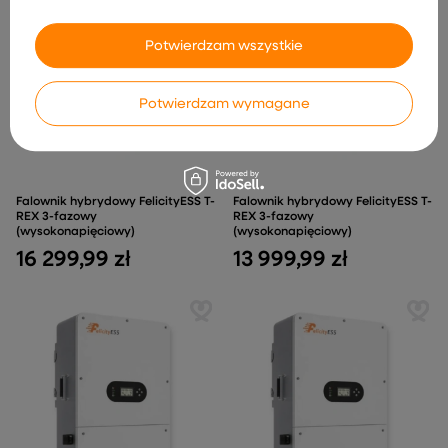
Potwierdzam wszystkie
Potwierdzam wymagane
Falownik hybrydowy FelicityESS T-
Falownik hybrydowy FelicityESS T-
REX 3-fazowy
REX 3-fazowy
(wysokonapięciowy)
(wysokonapięciowy)
16 299,99 zł
13 999,99 zł