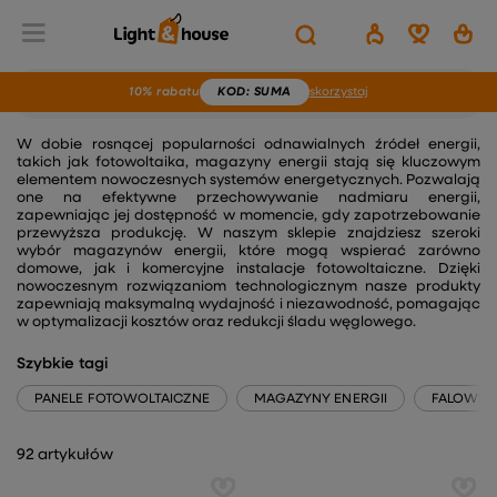
10% rabatu
KOD
: SUMA
skorzystaj
SPRZĘT DO ENERGII ODNAWIALNEJ
W dobie rosnącej popularności odnawialnych źródeł energii,
takich jak fotowoltaika, magazyny energii stają się kluczowym
elementem nowoczesnych systemów energetycznych. Pozwalają
one na efektywne przechowywanie nadmiaru energii,
zapewniając jej dostępność w momencie, gdy zapotrzebowanie
przewyższa produkcję. W naszym sklepie znajdziesz szeroki
wybór magazynów energii, które mogą wspierać zarówno
domowe, jak i komercyjne instalacje fotowoltaiczne. Dzięki
nowoczesnym rozwiązaniom technologicznym nasze produkty
zapewniają maksymalną wydajność i niezawodność, pomagając
w optymalizacji kosztów oraz redukcji śladu węglowego.
Szybkie tagi
PANELE FOTOWOLTAICZNE
MAGAZYNY ENERGII
FALOWNIK
92 artykułów