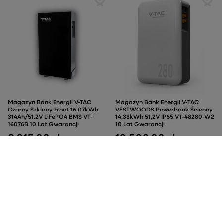
Magazyn Bank Energii V-TAC
Magazyn Bank Energii V-TAC
Czarny Szklany Front 16.07kWh
VESTWOODS Powerbank Ścienny
314Ah/51.2V LiFePO4 BMS VT-
14,33kWh 51,2V IP65 VT-48280-W2
16076B 10 Lat Gwarancji
10 Lat Gwarancji
8 915,00 zł
10 500,00 zł