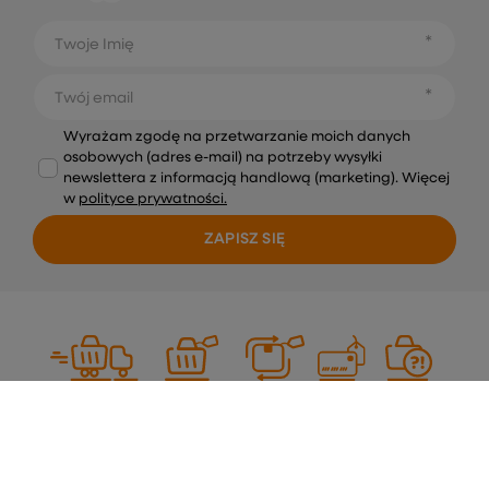
Twoje Imię
Twój email
Wyrażam zgodę na przetwarzanie moich danych
osobowych (adres e-mail) na potrzeby wysyłki
newslettera z informacją handlową (marketing). Więcej
w
polityce prywatności.
ZAPISZ SIĘ
Dostawa
Zamówienie
Zwroty
Płatność
Pomoc