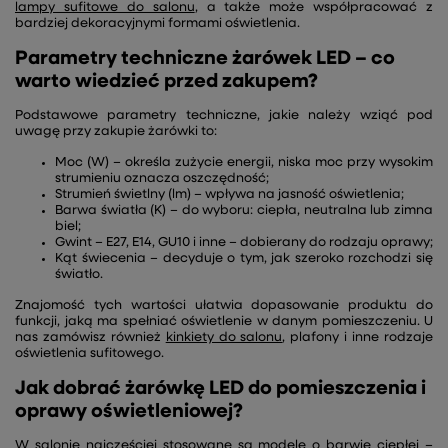
lampy sufitowe do salonu
, a także może współpracować z
bardziej dekoracyjnymi formami oświetlenia.
Parametry techniczne żarówek LED – co
warto wiedzieć przed zakupem?
Podstawowe parametry techniczne, jakie należy wziąć pod
uwagę przy zakupie żarówki to:
Moc (W) – określa zużycie energii, niska moc przy wysokim
strumieniu oznacza oszczędność;
Strumień świetlny (lm) – wpływa na jasność oświetlenia;
Barwa światła (K) – do wyboru: ciepła, neutralna lub zimna
biel;
Gwint – E27, E14, GU10 i inne – dobierany do rodzaju oprawy;
Kąt świecenia – decyduje o tym, jak szeroko rozchodzi się
światło.
Znajomość tych wartości ułatwia dopasowanie produktu do
funkcji, jaką ma spełniać oświetlenie w danym pomieszczeniu. U
nas zamówisz również
kinkiety do salonu
, plafony i inne rodzaje
oświetlenia sufitowego.
Jak dobrać żarówkę LED do pomieszczenia i
oprawy oświetleniowej?
W salonie najczęściej stosowane są modele o barwie ciepłej –