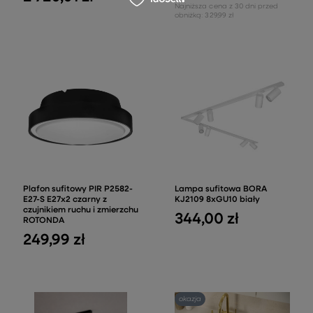
Najniższa cena z 30 dni przed
obniżką:
329,99 zł
Plafon sufitowy PIR P2582-
Lampa sufitowa BORA
E27-S E27x2 czarny z
KJ2109 8xGU10 biały
czujnikiem ruchu i zmierzchu
344,00 zł
ROTONDA
249,99 zł
okazja