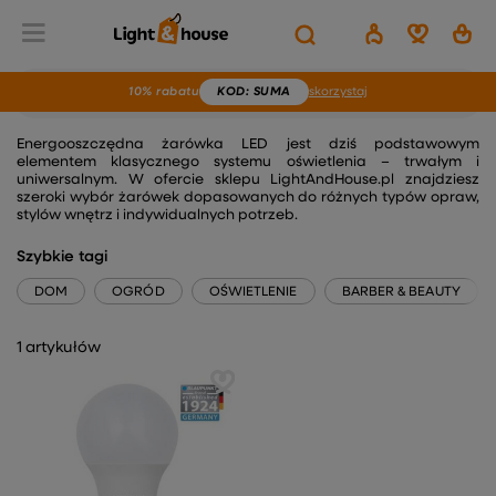
10% rabatu
KOD
: SUMA
skorzystaj
ŻARÓWKI LED
Energooszczędna żarówka LED jest dziś podstawowym
elementem klasycznego systemu oświetlenia – trwałym i
uniwersalnym. W ofercie sklepu LightAndHouse.pl znajdziesz
szeroki wybór żarówek dopasowanych do różnych typów opraw,
stylów wnętrz i indywidualnych potrzeb.
Szybkie tagi
DOM
OGRÓD
OŚWIETLENIE
BARBER & BEAUTY
1 artykułów