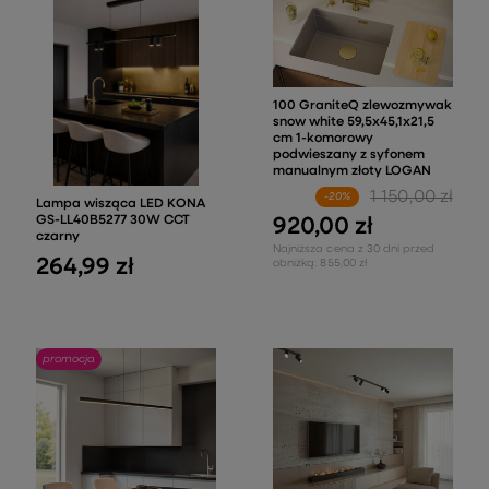
100 GraniteQ zlewozmywak
snow white 59,5x45,1x21,5
cm 1-komorowy
podwieszany z syfonem
manualnym złoty LOGAN
1 150,00 zł
-20%
Lampa wisząca LED KONA
GS-LL40B5277 30W CCT
920,00 zł
czarny
Najniższa cena z 30 dni przed
264,99 zł
obniżką:
855,00 zł
promocja