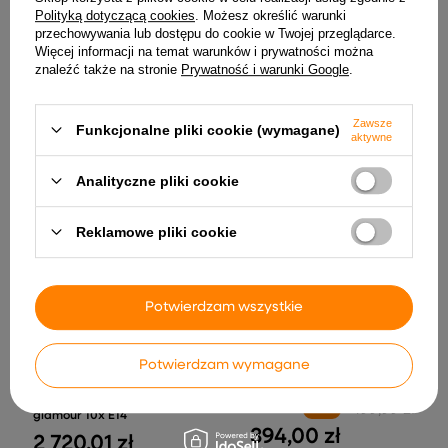
pokoju gościnnego.
Polityką dotyczącą cookies
. Możesz określić warunki
przechowywania lub dostępu do cookie w Twojej przeglądarce.
Postaw na energooszczędność i nowoczesny design –
Więcej informacji na temat warunków i prywatności można
energooszczędna żarówka LED zadba o klimat i funkcjonalność
znaleźć także na stronie
Prywatność i warunki Google
.
Twojego domowego wnętrza.
POLECAMY
Zawsze
zobacz wszystko
Funkcjonalne pliki cookie (wymagane)
aktywne
Analityczne pliki cookie
okazja
Reklamowe pliki cookie
Potwierdzam wszystkie
Plafon kryształowy
Lampa liniowa premium
Potwierdzam wymagane
MARANGA złoty ze
czarna 40W 4000K
szklanymi kryształkami –
DDXT1200
luksusowy żyrandol w stylu
499,99 zł
-21%
glamour 10x E14
394,00 zł
2 720,01 zł