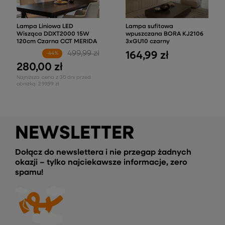
Lampa Liniowa LED
Lampa sufitowa
Wisząca DDXT2000 15W
wpuszczana BORA KJ2106
120cm Czarna CCT MERIDA
3xGU10 czarny
499,99 zł
164,99 zł
-44%
280,00 zł
Najniższa cena z 30 dni przed
obniżką:
299,99 zł
NEWSLETTER
Dołącz do newslettera i nie przegap żadnych
okazji – tylko najciekawsze informacje, zero
spamu!