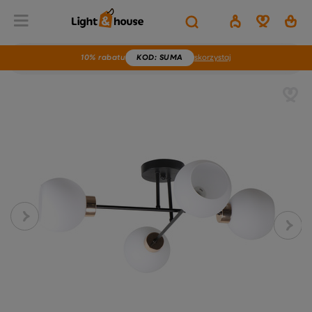
10% rabatu
KOD
: SUMA
skorzystaj