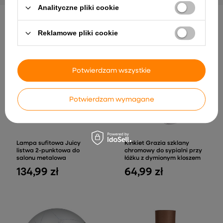
Analityczne pliki cookie
INNE PRODUKTY PRODUCENTA
Reklamowe pliki cookie
Potwierdzam wszystkie
Potwierdzam wymagane
Lampa sufitowa Juicy
Kinkiet Grazia szklany
listwa 2-punktowa do
chromowy do sypialni przy
salonu metalowa
łóżku z dymionym kloszem
134,99 zł
64,99 zł