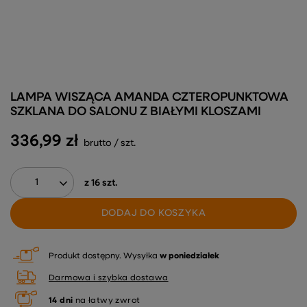
LAMPA WISZĄCA AMANDA CZTEROPUNKTOWA
SZKLANA DO SALONU Z BIAŁYMI KLOSZAMI
336,99 zł
brutto
/
szt.
z
16
szt.
DODAJ DO KOSZYKA
Produkt dostępny
Wysyłka
w poniedziałek
Darmowa i szybka dostawa
14
dni
na łatwy zwrot