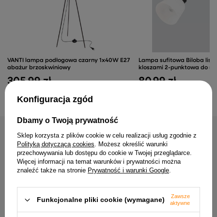
żarówek, ten model odpowiada na taki sposób użytkowania
domu.
VANTI lampa podłogowa czarny 1x40W E27
Lampa sufitowa Biloba list
abażur brzoskwiniowy
kloszami 2-punktowa do sa
305,99 zł
80,99 zł
Konfiguracja zgód
Dbamy o Twoją prywatność
NAJCZĘŚCIEJ KUPOWANE RAZEM
Sklep korzysta z plików cookie w celu realizacji usług zgodnie z
Polityką dotyczącą cookies
. Możesz określić warunki
przechowywania lub dostępu do cookie w Twojej przeglądarce.
Więcej informacji na temat warunków i prywatności można
Lampa wisząca Alfa szkl
znaleźć także na stronie
Prywatność i warunki Google
.
Kinkiet Conti regulowany czarny
pojedyncza nad stół do ku
metalowy nad łóżko do sypialni GU10
regulacją wysokości
36,99 zł
83,99 zł
Zawsze
Funkcjonalne pliki cookie (wymagane)
aktywne