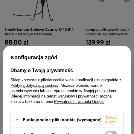
Smally Lampa Stołowa Czarny 1X40 E14
Lampa sufitowa Amcos list
Abażur Czarny+Orzechowy
kloszami 3-punktowa do sa
88,00 zł
139,99 zł
Konfiguracja zgód
Dbamy o Twoją prywatność
NAJCZĘŚCIEJ KUPOWANE RAZEM
Sklep korzysta z plików cookie w celu realizacji usług zgodnie z
Polityką dotyczącą cookies
. Możesz określić warunki
przechowywania lub dostępu do cookie w Twojej przeglądarce.
Lampa sufitowa Markus reflektor
Lampa sufitowa Mitura li
Więcej informacji na temat warunków i prywatności można
regulowana 4-punktowa do salonu
szklanymi kloszami 2-pu
znaleźć także na stronie
Prywatność i warunki Google
.
metalowa
salonu
278,99 zł
104,99 zł
Zawsze
Funkcjonalne pliki cookie (wymagane)
aktywne