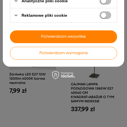
Analityczne pliki cookie
INNE PRODUKTY PRODUCENTA
Reklamowe pliki cookie
Potwierdzam wszystkie
Potwierdzam wymagane
Żarówka LED E27 12W
1200lm 4000K barwa
neutralna
CAJMAN LAMPA
PODŁOGOWA 1X60W E27
7,99 zł
40X40 CM
KWADRAT+ABAŻUR O TYM
SAMYM INDEKSIE
337,99 zł