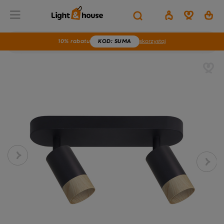
10% rabatu
KOD
: SUMA
skorzystaj