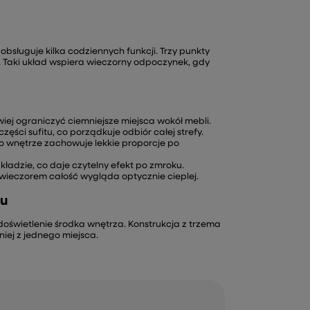
 obsługuje kilka codziennych funkcji. Trzy punkty
. Taki układ wspiera wieczorny odpoczynek, gdy
wiej ograniczyć ciemniejsze miejsca wokół mebli.
ęści sufitu, co porządkuje odbiór całej strefy.
go wnętrze zachowuje lekkie proporcje po
ładzie, co daje czytelny efekt po zmroku.
 wieczorem całość wygląda optycznie cieplej.
nu
e doświetlenie środka wnętrza. Konstrukcja z trzema
iej z jednego miejsca.