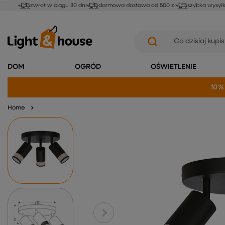
zwrot w ciągu 30 dni
darmowa dostawa od 500 zł
szybka wysył
DOM
OGRÓD
OŚWIETLENIE
10%
Home