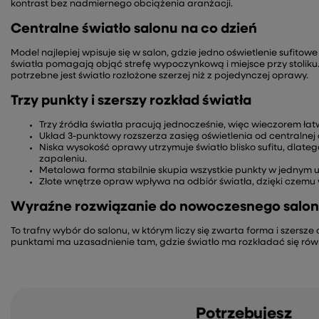
kontrast bez nadmiernego obciążenia aranżacji.
Centralne światło salonu na co dzień
Model najlepiej wpisuje się w salon, gdzie jedno oświetlenie sufitowe
światła pomagają objąć strefę wypoczynkową i miejsce przy stoliku
potrzebne jest światło rozłożone szerzej niż z pojedynczej oprawy.
Trzy punkty i szerszy rozkład światła
Trzy źródła światła pracują jednocześnie, więc wieczorem łat
Układ 3-punktowy rozszerza zasięg oświetlenia od centralnej cz
Niska wysokość oprawy utrzymuje światło blisko sufitu, dlate
zapaleniu.
Metalowa forma stabilnie skupia wszystkie punkty w jednym uk
Złote wnętrze opraw wpływa na odbiór światła, dzięki czemu
Wyraźne rozwiązanie do nowoczesnego salo
To trafny wybór do salonu, w którym liczy się zwarta forma i szersz
punktami ma uzasadnienie tam, gdzie światło ma rozkładać się równ
Potrzebujesz