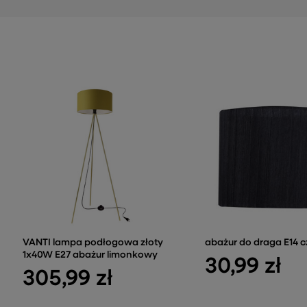
VANTI lampa podłogowa złoty
abażur do draga E14 
1x40W E27 abażur limonkowy
30,99 zł
305,99 zł