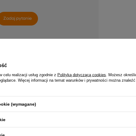
Zadaj pytanie
POWIĄZANE PRODUKTY
ość
w celu realizacji usług zgodnie z
Polityką dotyczącą cookies
. Możesz określi
eglądarce. Więcej informacji na temat warunków i prywatności można znaleźć
cookie (wymagane)
kie
kie