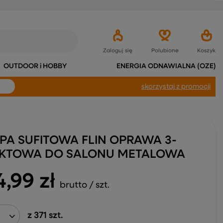
Zaloguj się
Polubione
Koszyk
OUTDOOR i HOBBY
ENERGIA ODNAWIALNA (OZE)
skorzystaj
z promocji
PA SUFITOWA FLIN OPRAWA 3-
KTOWA DO SALONU METALOWA
4,99 zł
brutto
/
szt.
z
371
szt.