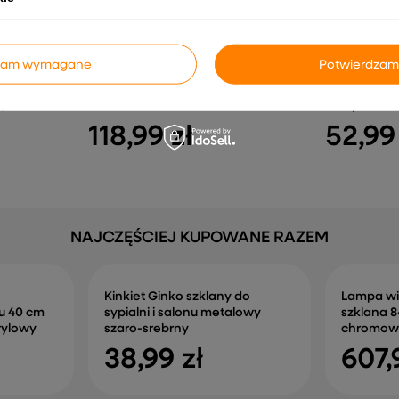
dzam wymagane
Potwierdzam
Lampa sufitowa Conti reflektor
Kinkiet Sk
abażurem
regulowana 3-punktowa do salonu
do korytarza 
yncza E27
metalowa
kompaktow
118,99 zł
52,99
NAJCZĘŚCIEJ KUPOWANE RAZEM
Kinkiet Ginko szklany do
Lampa wi
u 40 cm
sypialni i salonu metalowy
szklana 
rylowy
szaro-srebrny
chromowa
38,99 zł
607,