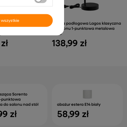
 wszystkie
-85 metalowy chromowy
Lampa podłogowa Lagos klasyczna
i przy lustrze
do salonu 1-punktowa metalowa
y
GU10
 zł
138,99 zł
sząca Sorento
8-punktowa
 do salonu nad stół
abażur estera E14 biały
99 zł
58,99 zł