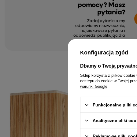
pomocy? Masz
pytania?
Zadaj pytanie a my
odpowiemy niezwłocznie,
najciekawsze pytania i
odpowiedzi publikując dla
innych.
Konfiguracja zgód
Dbamy o Twoją prywatn
Sklep korzysta z plików cookie 
dostępu do cookie w Twojej prz
warunki Google
.
Funkcjonalne pliki 
Analityczne pliki coo
Reklamowe pliki coo