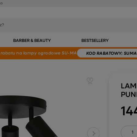
ka
BARBER & BEAUTY
BESTSELLERY
 rabatu
na lampy ogrodowe SU-MA
KOD
RABATOWY
: SUMA
LAM
PUN
14