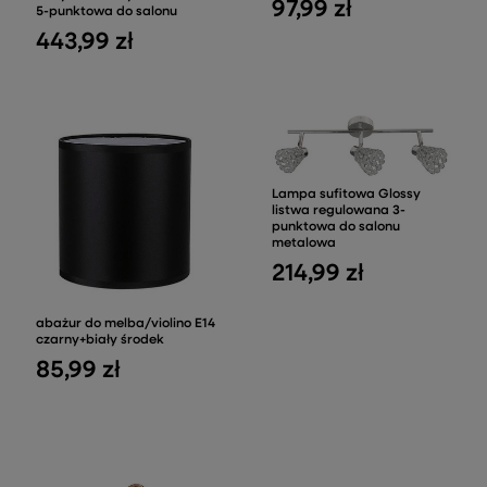
97,99 zł
5-punktowa do salonu
443,99 zł
Lampa sufitowa Glossy
listwa regulowana 3-
punktowa do salonu
metalowa
214,99 zł
abażur do melba/violino E14
czarny+biały środek
85,99 zł