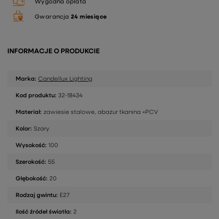
Wygodna opłata
Gwarancja
24 miesiące
INFORMACJE O PRODUKCIE
Marka:
Candellux Lighting
Kod produktu:
32-18434
Materiał:
zawiesie stalowe, abażur tkanina +PCV
Kolor:
Szary
Wysokość:
100
Szerokość:
55
Głębokość:
20
Rodzaj gwintu:
E27
Ilość źródeł światła:
2