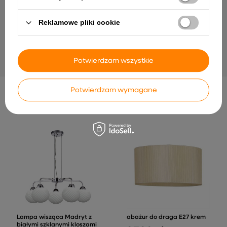
Reklamowe pliki cookie
Kinkiet Sk-85 metalowy chromowy do
Smally Lampa Stołowa Cz
korytarza i przy lustrze kompaktowy
Abażur Czarny+Orzecho
52,99 zł
88,00 zł
Potwierdzam wszystkie
Potwierdzam wymagane
INNE PRODUKTY PRODUCENTA
Lampa wisząca Madryt z
abażur do draga E27 krem
białymi szklanymi kloszami