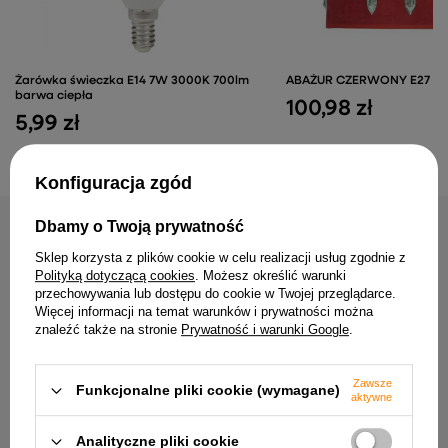
model odpowiada na takie potrzeby bez narzucania jednego
stylu aranżacji.
Żarówka świeczka E14 7W 3000K 700lm
ABAŻUR CZERWONY E27 D
barwa ciepła
100,98 zł
5,99 zł
Konfiguracja zgód
Dbamy o Twoją prywatność
NAJCZĘŚCIEJ KUPOWANE RAZEM
Sklep korzysta z plików cookie w celu realizacji usług zgodnie z
Polityką dotyczącą cookies
. Możesz określić warunki
przechowywania lub dostępu do cookie w Twojej przeglądarce.
Więcej informacji na temat warunków i prywatności można
znaleźć także na stronie
Prywatność i warunki Google
.
Zawsze
Funkcjonalne pliki cookie (wymagane)
aktywne
Analityczne pliki cookie