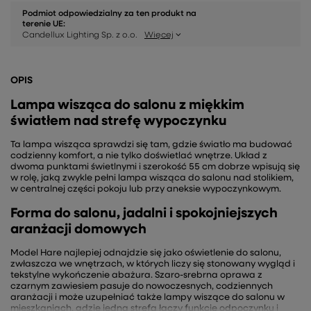
Podmiot odpowiedzialny za ten produkt na
terenie UE:
Candellux Lighting Sp. z o.o.
Więcej
OPIS
Lampa wisząca do salonu z miękkim
światłem nad strefę wypoczynku
Ta lampa wisząca sprawdzi się tam, gdzie światło ma budować
codzienny komfort, a nie tylko doświetlać wnętrze. Układ z
dwoma punktami świetlnymi i szerokość 55 cm dobrze wpisują się
w rolę, jaką zwykle pełni lampa wisząca do salonu nad stolikiem,
w centralnej części pokoju lub przy aneksie wypoczynkowym.
Forma do salonu, jadalni i spokojniejszych
aranżacji domowych
Model Hare najlepiej odnajdzie się jako oświetlenie do salonu,
zwłaszcza we wnętrzach, w których liczy się stonowany wygląd i
tekstylne wykończenie abażura. Szaro-srebrna oprawa z
czarnym zawiesiem pasuje do nowoczesnych, codziennych
aranżacji i może uzupełniać także lampy wiszące do salonu w
mieszkaniach, gdzie jedna strefa łączy funkcję odpoczynku i