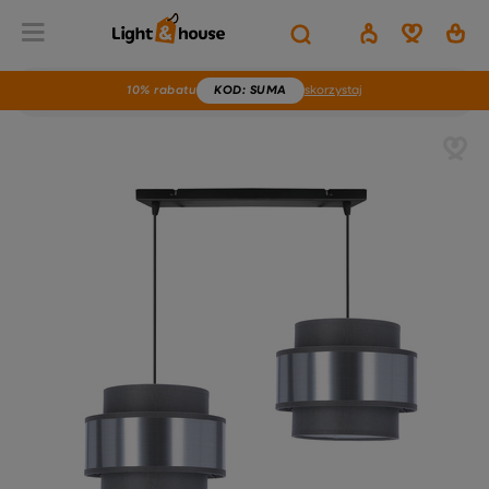
10% rabatu
KOD
: SUMA
skorzystaj