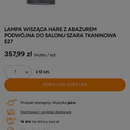
LAMPA WISZĄCA HARE Z ABAŻUREM
PODWÓJNA DO SALONU SZARA TKANINOWA
E27
357,99 zł
brutto
/
szt.
z
12
szt.
DODAJ DO KOSZYKA
Produkt dostępny
Wysyłka
jutro
Darmowa i szybka dostawa
14
dni
na łatwy zwrot