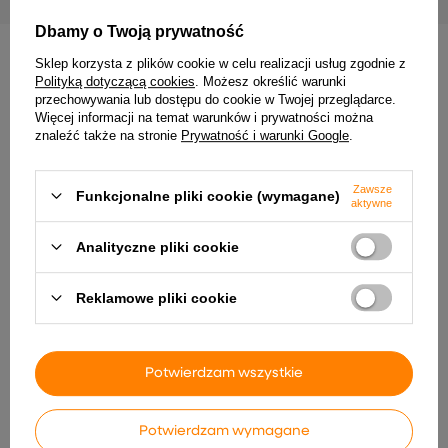
Dbamy o Twoją prywatność
Sklep korzysta z plików cookie w celu realizacji usług zgodnie z
INNE PRODUKTY PRODUCENTA
Polityką dotyczącą cookies
. Możesz określić warunki
przechowywania lub dostępu do cookie w Twojej przeglądarce.
Więcej informacji na temat warunków i prywatności można
znaleźć także na stronie
Prywatność i warunki Google
.
Zawsze
Funkcjonalne pliki cookie (wymagane)
aktywne
Analityczne pliki cookie
Reklamowe pliki cookie
AMANDA LAMPA KINKIET
Lampa sufitowa Tobi listwa
CZARNY+ZŁOTY 1X40 E27
2-punktowa do salonu
KLOSZ BIAŁY
metalowa
93,99 zł
73,99 zł
Potwierdzam wszystkie
Potwierdzam wymagane