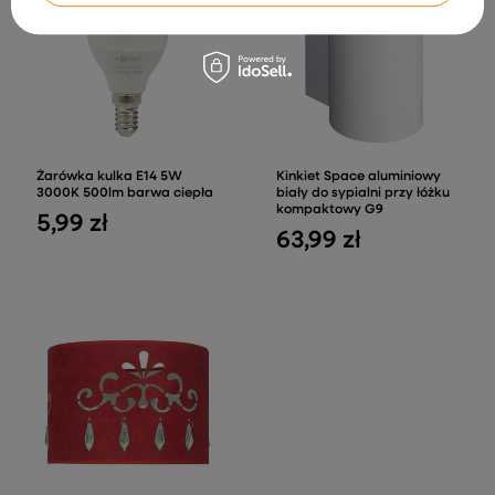
Żarówka kulka E14 5W
Kinkiet Space aluminiowy
3000K 500lm barwa ciepła
biały do sypialni przy łóżku
kompaktowy G9
5,99 zł
63,99 zł