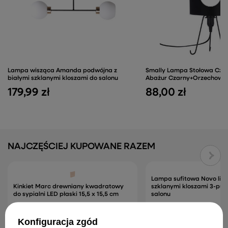
Lampa wisząca Amanda podwójna z
Smally Lampa Stołowa Czar
białymi szklanymi kloszami do salonu
Abażur Czarny+Orzechowy
179,99 zł
88,00 zł
NAJCZĘŚCIEJ KUPOWANE RAZEM
Lampa sufitowa Novo list
Kinkiet Marc drewniany kwadratowy
szklanymi kloszami 3-pu
do sypialni LED płaski 15,5 x 15,5 cm
salonu
155,99 zł
154,99 zł
Konfiguracja zgód