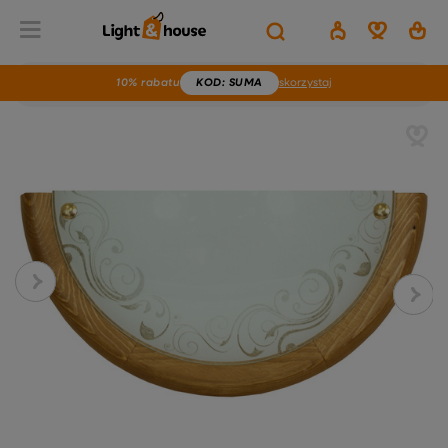
10% rabatu
KOD
: SUMA
skorzystaj