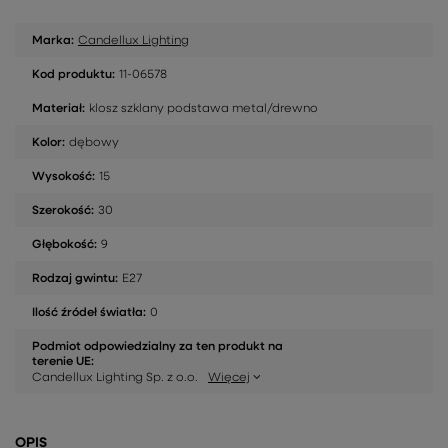
Marka:
Candellux Lighting
Kod produktu:
11-06578
Materiał:
klosz szklany podstawa metal/drewno
Kolor:
dębowy
Wysokość:
15
Szerokość:
30
Głębokość:
9
Rodzaj gwintu:
E27
Ilość źródeł światła:
0
Podmiot odpowiedzialny za ten produkt na
terenie UE:
Candellux Lighting Sp. z o.o.
Więcej
OPIS