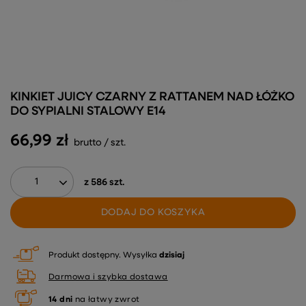
KINKIET JUICY CZARNY Z RATTANEM NAD ŁÓŻKO
DO SYPIALNI STALOWY E14
66,99 zł
brutto
/
szt.
z
586
szt.
DODAJ DO KOSZYKA
Produkt dostępny
Wysyłka
dzisiaj
Darmowa i szybka dostawa
14
dni
na łatwy zwrot