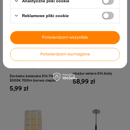
Analityczne pliki cookie
INNE PRODUKTY PRODUCENTA
Reklamowe pliki cookie
Potwierdzam wszystkie
Potwierdzam wymagane
abażur estera E14 biały
Żarówka świeczka E14 7W
58,99 zł
3000K 700lm barwa ciepła
5,99 zł