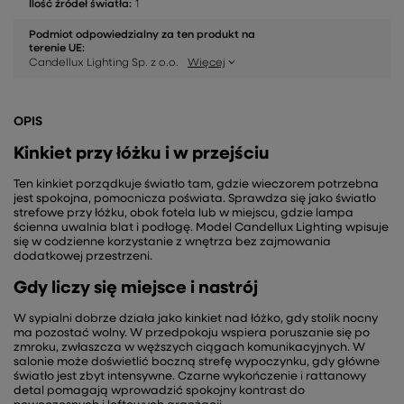
Ilość źródeł światła:
1
Podmiot odpowiedzialny za ten produkt na
terenie UE:
Candellux Lighting Sp. z o.o.
Więcej
OPIS
Kinkiet przy łóżku i w przejściu
Ten kinkiet porządkuje światło tam, gdzie wieczorem potrzebna
jest spokojna, pomocnicza poświata. Sprawdza się jako światło
strefowe przy łóżku, obok fotela lub w miejscu, gdzie lampa
ścienna uwalnia blat i podłogę. Model Candellux Lighting wpisuje
się w codzienne korzystanie z wnętrza bez zajmowania
dodatkowej przestrzeni.
Gdy liczy się miejsce i nastrój
W sypialni dobrze działa jako kinkiet nad łóżko, gdy stolik nocny
ma pozostać wolny. W przedpokoju wspiera poruszanie się po
zmroku, zwłaszcza w węższych ciągach komunikacyjnych. W
salonie może doświetlić boczną strefę wypoczynku, gdy główne
światło jest zbyt intensywne. Czarne wykończenie i rattanowy
detal pomagają wprowadzić spokojny kontrast do