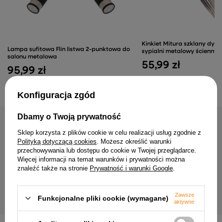
Kinkiet Mitura szklany dym
Lampa sufitowa Flin listwa 2-punktowa do
sypialni metalowy ścienny
salonu metalowa
55,99 zł
95,99 zł
Konfiguracja zgód
Dbamy o Twoją prywatność
NAJCZĘŚCIEJ KUPOWANE RAZEM
Sklep korzysta z plików cookie w celu realizacji usług zgodnie z
Polityką dotyczącą cookies
. Możesz określić warunki
przechowywania lub dostępu do cookie w Twojej przeglądarce.
Lampa wisząca Alfa szklana
Więcej informacji na temat warunków i prywatności można
pojedyncza nad stół do kuchni z
znaleźć także na stronie
Prywatność i warunki Google
.
regulacją wysokości
abażur do gala zielony w 
83,99 zł
19,99 zł
Zawsze
Funkcjonalne pliki cookie (wymagane)
aktywne