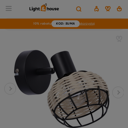
10% rabatu
KOD
: SUMA
skorzystaj