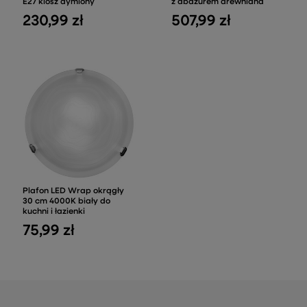
E27 klosz dymiony
z abażurem drewniana
230,99 zł
507,99 zł
Plafon LED Wrap okrągły
30 cm 4000K biały do
kuchni i łazienki
75,99 zł