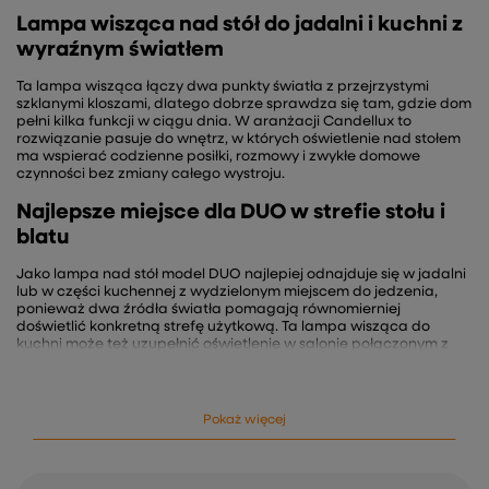
Lampa wisząca nad stół do jadalni i kuchni z
wyraźnym światłem
Ta lampa wisząca łączy dwa punkty światła z przejrzystymi
szklanymi kloszami, dlatego dobrze sprawdza się tam, gdzie dom
pełni kilka funkcji w ciągu dnia. W aranżacji Candellux to
rozwiązanie pasuje do wnętrz, w których oświetlenie nad stołem
ma wspierać codzienne posiłki, rozmowy i zwykłe domowe
czynności bez zmiany całego wystroju.
Najlepsze miejsce dla DUO w strefie stołu i
blatu
Jako lampa nad stół model DUO najlepiej odnajduje się w jadalni
lub w części kuchennej z wydzielonym miejscem do jedzenia,
ponieważ dwa źródła światła pomagają równomierniej
doświetlić konkretną strefę użytkową. Ta lampa wisząca do
kuchni może też uzupełnić oświetlenie w salonie połączonym z
jadalnią, zwłaszcza gdy zależy na zwartej formie i dekoracyjnym,
ale uporządkowanym wyglądzie. Złote wykończenie i szklane
klosze wpisują ją również w kategorię takich modeli jak lampa
wisząca złota oraz lampa wisząca szklana, więc łatwo zestawić
Pokaż więcej
ją z nowoczesnym wyposażeniem, ciemniejszymi dodatkami albo
cieplejszą paletą wnętrza.
Jakie światło daje szklana oprawa z dwoma