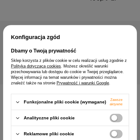
NAJCZĘŚCIEJ KUPOWANE RAZEM
Konfiguracja zgód
Dbamy o Twoją prywatność
Lampa wisząca Firenze z abażurem do
Żarówka świeczka E14 7
salonu pojedyncza czarna E27
700lm barwa ciepła
Sklep korzysta z plików cookie w celu realizacji usług zgodnie z
280,99 zł
5,99 zł
Polityką dotyczącą cookies
. Możesz określić warunki
przechowywania lub dostępu do cookie w Twojej przeglądarce.
Więcej informacji na temat warunków i prywatności można
znaleźć także na stronie
Prywatność i warunki Google
.
INNE PRODUKTY PRODUCENTA
Zawsze
Funkcjonalne pliki cookie (wymagane)
aktywne
Analityczne pliki cookie
Reklamowe pliki cookie