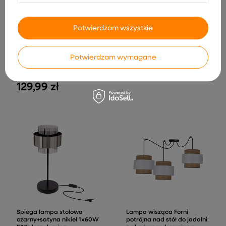
Potwierdzam wszystkie
Lampa sufitowa Grazia
abażur do zwisów veronica
Potwierdzam wymagane
listwa ze szklanymi
kremowy
kloszami 2-punktowa do
36,99 zł
salonu
129,99 zł
Spiega lampa stołowa
Lampa wisząca Forni
czarny+satyna nikiel 1x60W
potrójna nad stół do jadalni