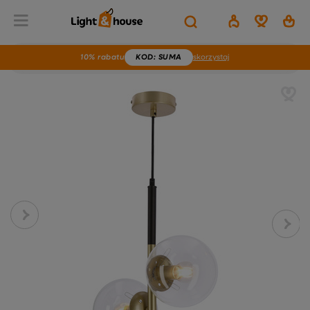
10% rabatu
KOD
: SUMA
skorzystaj