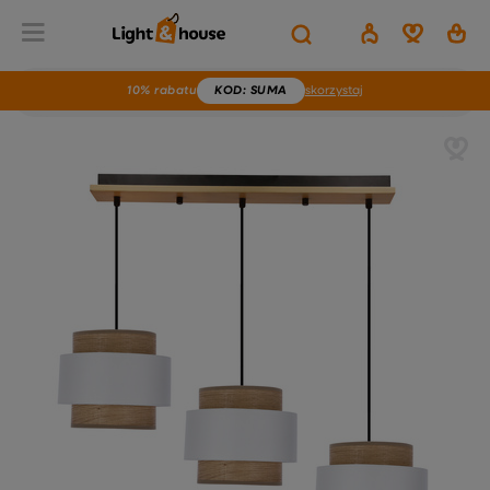
10% rabatu
KOD
: SUMA
skorzystaj