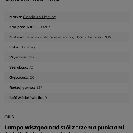
INFORMACJE O PRODUKCIE
Marka:
Candellux Lighting
Kod produktu:
33-18267
Materiał:
zawiesie stalowe+drewno, abażur tkanina +PCV
Kolor:
Brązowy
Wysokość:
115
Szerokość:
70
Głębokość:
20
Rodzaj gwintu:
E27
Ilość źródeł światła:
0
OPIS
Lampa wisząca nad stół z trzema punktami