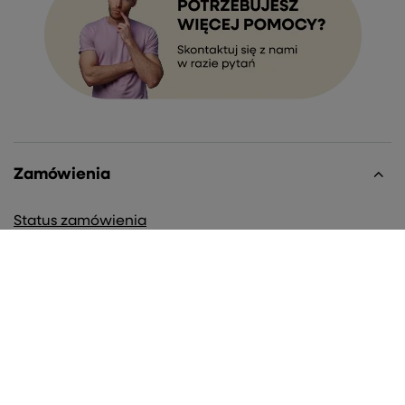
Zamówienia
Status zamówienia
Śledzenie przesyłki
Chcę zareklamować produkt
Chcę zwrócić produkt
Chcę wymienić towar
Kontakt