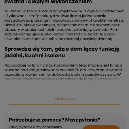
światła i ciepłym wykończeniem
Ta lampa wisząca została zaprojektowana z myślą o codziennym
użytkowaniu strefy stołu, gdzie światło ma jednocześnie
porządkować przestrzeń i budować domowy charakter wnętrza.
Układ 3 punktów świetlnych, połączenie czerni z drewnem oraz
abażury w odcieniach bieli i orzecha sprawiają, że model Forni
dobrze odnajduje się jako lampa nad stół do jadalni lub jako
oświetlenie wiszące w kuchni połączonej z częścią dzienną.
Sprawdza się tam, gdzie dom łączy funkcję
jadalni, kuchni i salonu
Najbardziej naturalnym zastosowaniem tego modelu jest lampa
wisząca nad stół, ponieważ szerokość 70 cm i trzy źródła światła
pozwalają równomierniej doświetlić blat niż pojedynczy zwis. W
otwartej przestrzeni może pełnić także rolę lampy wiszącej do
salonu zawieszonej nad stołem lub stolikiem w strefie wspólnej,
gdzie światło zmienia charakter wnętrza zależnie od pory dnia i
domowych aktywności. To także praktyczne rozwiązanie jako
lampy wiszące do kuchni nad wyznaczoną częścią jadalnianą,
Pokaż więcej
zwłaszcza jeśli zależy Ci na oprawie, która łączy nowoczesny
porządek czarnej konstrukcji z cieplejszym, bardziej mieszkalnym
odbiorem drewna i tkaninowych abażurów.
Potrzebujesz pomocy? Masz pytania?
Jakie światło daje ten model w codziennym
użytkowaniu
Zadaj pytanie a my odpowiemy