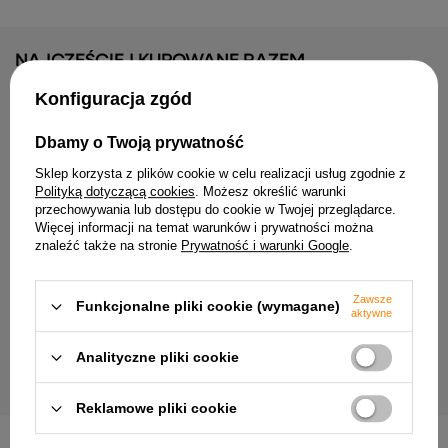
NAJCZĘŚCIEJ KUPOWANE RAZEM
Konfiguracja zgód
Dbamy o Twoją prywatność
Sklep korzysta z plików cookie w celu realizacji usług zgodnie z
Polityką dotyczącą cookies
. Możesz określić warunki
przechowywania lub dostępu do cookie w Twojej przeglądarce.
Lampa sufitowa Puzzle li
Więcej informacji na temat warunków i prywatności można
punktowa do salonu met
znaleźć także na stronie
Prywatność i warunki Google
.
134,99 zł
Zawsze
Funkcjonalne pliki cookie (wymagane)
aktywne
abażur do gala niebieski w kropki E14
19,99 zł
Analityczne pliki cookie
Reklamowe pliki cookie