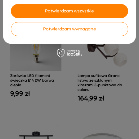
INNE PRODUKTY PRODUCENTA
Potwierdzam wszystkie
Potwierdzam wymagane
Żarówka LED filament
Lampa sufitowa Grano
świeczka E14 2W barwa
listwa ze szklanymi
ciepła
kloszami 3-punktowa do
salonu
9,99 zł
164,99 zł