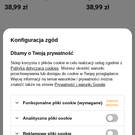
38,99 zł
38,99 zł
NAJCZĘŚCIEJ KUPOWANE RAZEM
Konfiguracja zgód
Dbamy o Twoją prywatność
Sklep korzysta z plików cookie w celu realizacji usług zgodnie z
Polityką dotyczącą cookies
. Możesz określić warunki
przechowywania lub dostępu do cookie w Twojej przeglądarce.
Więcej informacji na temat warunków i prywatności można
znaleźć także na stronie
Prywatność i warunki Google
.
Zawsze
Funkcjonalne pliki cookie (wymagane)
aktywne
Analityczne pliki cookie
Lampa sufitowa Conti listwa
Lampa wisząca Duo szkl
regulowana 2-punktowa do salonu
nad stół do jadalni i kuchn
metalowa
173,99 zł
Reklamowe pliki cookie