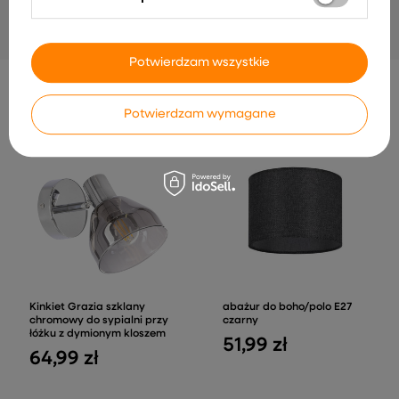
82,99 zł
Potwierdzam wszystkie
INNE PRODUKTY PRODUCENTA
Potwierdzam wymagane
Kinkiet Grazia szklany
abażur do boho/polo E27
chromowy do sypialni przy
czarny
łóżku z dymionym kloszem
51,99 zł
64,99 zł