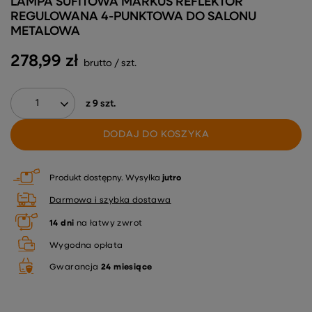
LAMPA SUFITOWA MARKUS REFLEKTOR
REGULOWANA 4-PUNKTOWA DO SALONU
METALOWA
278,99 zł
brutto
/
szt.
z
9
szt.
DODAJ DO KOSZYKA
Produkt dostępny
Wysyłka
jutro
Darmowa i szybka dostawa
14
dni
na łatwy zwrot
Wygodna opłata
Gwarancja
24 miesiące