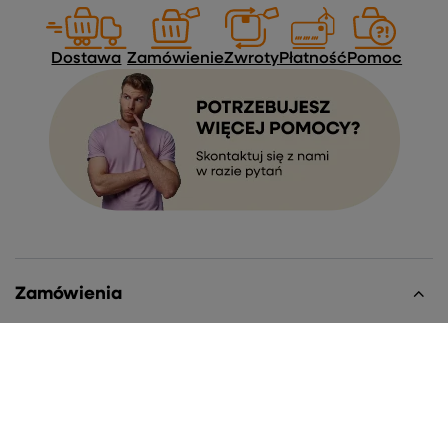
Dostawa
Zamówienie
Zwroty
Płatność
Pomoc
Zamówienia
Status zamówienia
Śledzenie przesyłki
Chcę zareklamować produkt
Chcę zwrócić produkt