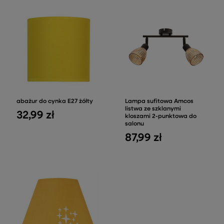
abażur do cynka E27 żółty
Lampa sufitowa Amcos
listwa ze szklanymi
32,99 zł
kloszami 2-punktowa do
salonu
87,99 zł