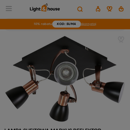
10% rabatu
KOD
: SUMA
skorzystaj