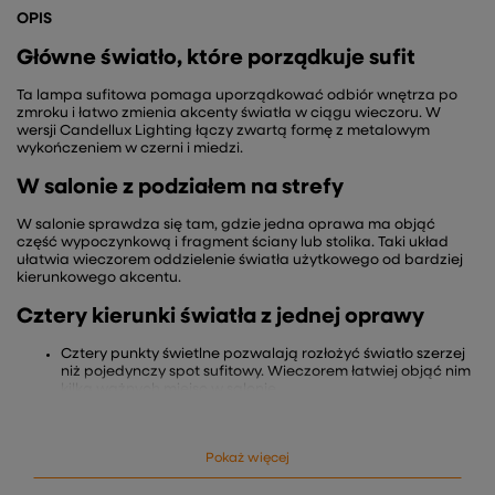
OPIS
Główne światło, które porządkuje sufit
Ta lampa sufitowa pomaga uporządkować odbiór wnętrza po
zmroku i łatwo zmienia akcenty światła w ciągu wieczoru. W
wersji Candellux Lighting łączy zwartą formę z metalowym
wykończeniem w czerni i miedzi.
W salonie z podziałem na strefy
W salonie sprawdza się tam, gdzie jedna oprawa ma objąć
część wypoczynkową i fragment ściany lub stolika. Taki układ
ułatwia wieczorem oddzielenie światła użytkowego od bardziej
kierunkowego akcentu.
Cztery kierunki światła z jednej oprawy
Cztery punkty świetlne pozwalają rozłożyć światło szerzej
niż pojedynczy spot sufitowy. Wieczorem łatwiej objąć nim
kilka ważnych miejsc w salonie.
Regulowane klosze umożliwiają zmianę kierunku świecenia
bez przestawiania mebli. To odczuwalne, gdy zmienia się
układ aktywności po zmroku.
Pokaż więcej
Metalowe klosze skupiają strumień bardziej precyzyjnie niż
otwarta forma. Dzięki temu światło wyraźniej zaznacza