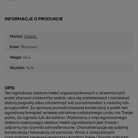
INFORMACJE O PRODUKCIE
Marka:
VidaXL
Kolor:
Brązowy
Waga:
64,4
Wymiar:
N/A
OPIS
Ten ogrodowy zestaw mebli wypoczynkowych z drewnianych
palet stanowi znakomity wybór, aby się zrelaksować i nacieszyć
dobrą pogodą albo zdrzemnąć lub porozmawiać z rodziną lub
przyjaciółmi. Za sprawą ponadczasowej konstrukcji z palet ten
ogrodowy komplet wniesie odrobinę rustykalnego uroku na Twoje
patio, do ogrodu lub do salonu. Wykonany z impregnowanego
drewna sosnowego zestaw mebli ogrodowych jest trwały i
odporny na czynniki atmosferyczne. Charakteryzuje się solidną
konstrukcją i łatwością utrzymania. Wraz z dołączonymi
poduszkami zapewni najwyższy komfort Tobie i Twoim gościom.