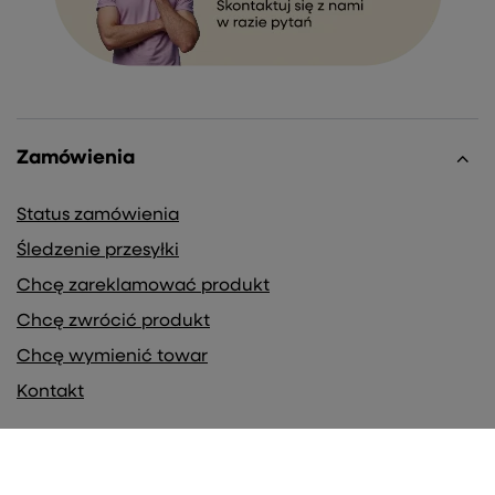
Zamówienia
Status zamówienia
Śledzenie przesyłki
Chcę zareklamować produkt
Chcę zwrócić produkt
Chcę wymienić towar
Kontakt
Konto