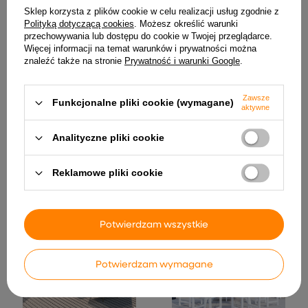
Sklep korzysta z plików cookie w celu realizacji usług zgodnie z
Polityką dotyczącą cookies
. Możesz określić warunki
przechowywania lub dostępu do cookie w Twojej przeglądarce.
Więcej informacji na temat warunków i prywatności można
znaleźć także na stronie
Prywatność i warunki Google
.
Zawsze
Funkcjonalne pliki cookie (wymagane)
aktywne
vidaXL Lustro łazienkowe,
vidaXL 5-cz. zestaw mebli
Analityczne pliki cookie
55x1x60 cm, szkło i lite
ogrodowych z poduszkami,
drewno mango
rattan PE, szary
220,99 zł
793,99 zł
Reklamowe pliki cookie
Potwierdzam wszystkie
Potwierdzam wymagane