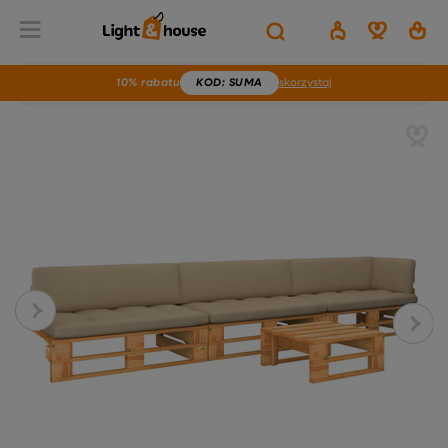
10% rabatu
KOD
: SUMA
skorzystaj