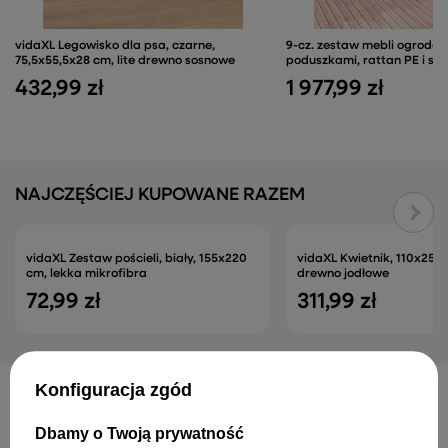
vidaXL Legowisko dla psa, czarne,
9-cz. zestaw mebli ogrodo
75,5x55,5x28 cm, lite drewno sosnowe
poduszkami, rattan PE i szk
432,99 zł
1 977,99 zł
NAJCZĘŚCIEJ KUPOWANE RAZEM
vidaXL Zestaw pościeli, biały, 155x220
vidaXL Kwietnik, 110x25x9
cm, lekka mikrofibra
drewno jodłowe
72,99 zł
311,99 zł
Konfiguracja zgód
INNE PRODUKTY PRODUCENTA
Dbamy o Twoją prywatność