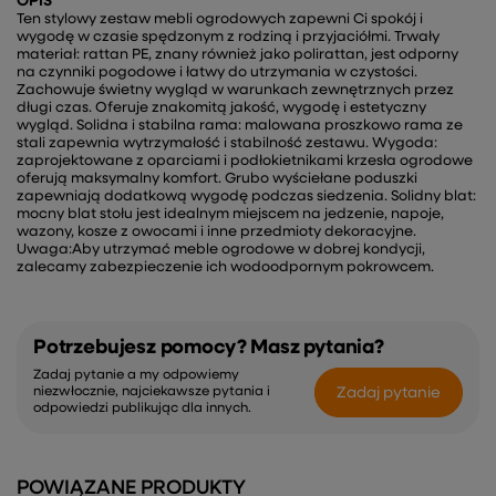
OPIS
Ten stylowy zestaw mebli ogrodowych zapewni Ci spokój i
wygodę w czasie spędzonym z rodziną i przyjaciółmi. Trwały
materiał: rattan PE, znany również jako polirattan, jest odporny
na czynniki pogodowe i łatwy do utrzymania w czystości.
Zachowuje świetny wygląd w warunkach zewnętrznych przez
długi czas. Oferuje znakomitą jakość, wygodę i estetyczny
wygląd. Solidna i stabilna rama: malowana proszkowo rama ze
stali zapewnia wytrzymałość i stabilność zestawu. Wygoda:
zaprojektowane z oparciami i podłokietnikami krzesła ogrodowe
oferują maksymalny komfort. Grubo wyściełane poduszki
zapewniają dodatkową wygodę podczas siedzenia. Solidny blat:
mocny blat stołu jest idealnym miejscem na jedzenie, napoje,
wazony, kosze z owocami i inne przedmioty dekoracyjne.
Uwaga:Aby utrzymać meble ogrodowe w dobrej kondycji,
zalecamy zabezpieczenie ich wodoodpornym pokrowcem.
Potrzebujesz pomocy? Masz pytania?
Zadaj pytanie a my odpowiemy
Zadaj pytanie
niezwłocznie, najciekawsze pytania i
odpowiedzi publikując dla innych.
POWIĄZANE PRODUKTY