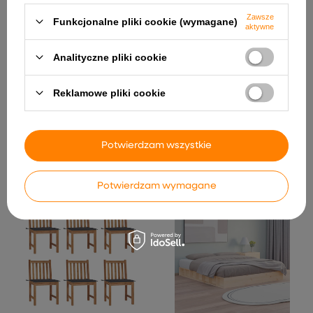
Zawsze
Funkcjonalne pliki cookie (wymagane)
aktywne
Analityczne pliki cookie
Reklamowe pliki cookie
Toaletka Biały 60 x 40 x 70
vidaXL Krzesła ogrodowe z
cm Materiał
poduszkami, 3 szt., lite
drewnopochodny
drewno akacjowe wariant
Potwierdzam wszystkie
16
367,99 zł
1 131,99 zł
Potwierdzam wymagane