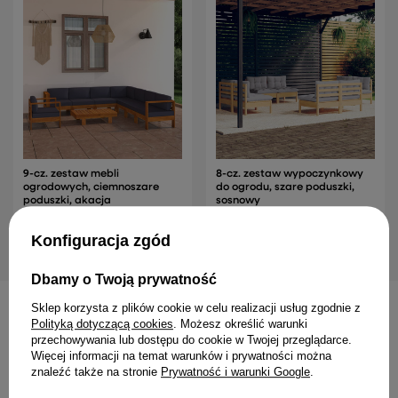
9-cz. zestaw mebli ogrodowych,
8-cz. zestaw wypoczynko
ciemnoszare poduszki, akacja
szare poduszki, sosnowy
Konfiguracja zgód
4 404,99 zł
1 874,99 zł
Dbamy o Twoją prywatność
Sklep korzysta z plików cookie w celu realizacji usług zgodnie z
Polityką dotyczącą cookies
. Możesz określić warunki
przechowywania lub dostępu do cookie w Twojej przeglądarce.
INNE PRODUKTY PRODUCENTA
Więcej informacji na temat warunków i prywatności można
znaleźć także na stronie
Prywatność i warunki Google
.