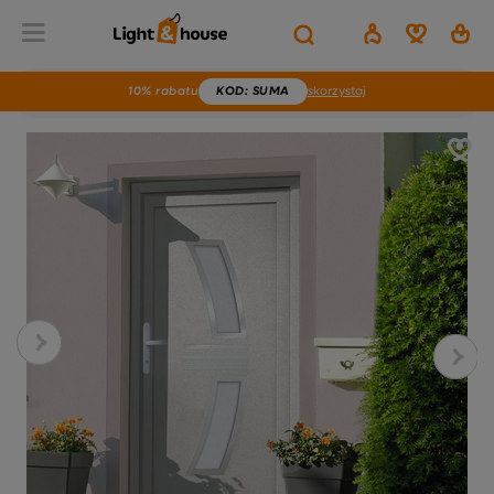
10% rabatu
KOD
: SUMA
skorzystaj