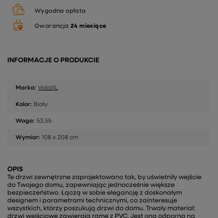
Wygodna opłata
Gwarancja
24 miesiące
INFORMACJE O PRODUKCIE
Marka:
VidaXL
Kolor:
Biały
Waga:
53,55
Wymiar:
108 x 208 cm
OPIS
Te drzwi zewnętrzne zaprojektowano tak, by uświetniły wejście
do Twojego domu, zapewniając jednocześnie większe
bezpieczeństwo. Łączą w sobie elegancję z doskonałym
designem i parametrami technicznymi, co zainteresuje
wszystkich, którzy poszukują drzwi do domu. Trwały materiał:
drzwi wejściowe zawierają ramę z PVC. Jest ona odporna na