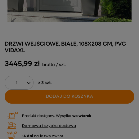
DRZWI WEJŚCIOWE, BIAŁE, 108X208 CM, PVC
VIDAXL
3445,99 zł
brutto
/
szt.
z
3
szt.
DODAJ DO KOSZYKA
Produkt dostępny
Wysyłka
we wtorek
Darmowa i szybka dostawa
14
dni
na łatwy zwrot