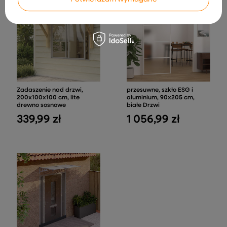
Zadaszenie nad drzwi,
przesuwne, szkło ESG i
200x100x100 cm, lite
aluminium, 90x205 cm,
drewno sosnowe
białe Drzwi
339,99 zł
1 056,99 zł