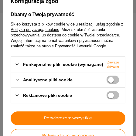
Konfiguracja zgód
Dbamy o Twoją prywatność
Sklep korzysta z plików cookie w celu realizacji usług zgodnie z
INNE PRODUKTY PRODUCENTA
Polityką dotyczącą cookies
. Możesz określić warunki
przechowywania lub dostępu do cookie w Twojej przeglądarce.
Więcej informacji na temat warunków i prywatności można
znaleźć także na stronie
Prywatność i warunki Google
.
Zawsze
Funkcjonalne pliki cookie (wymagane)
aktywne
Analityczne pliki cookie
Reklamowe pliki cookie
do montażu drzwi
Drzwi wejściowe
przesuwnych SKIEN, 183 cm,
zewnętrzne, białe, 98 x 208
stal, czarny System
cm
215,99 zł
5 282,99 zł
Potwierdzam wszystkie
Potwierdzam wymagane