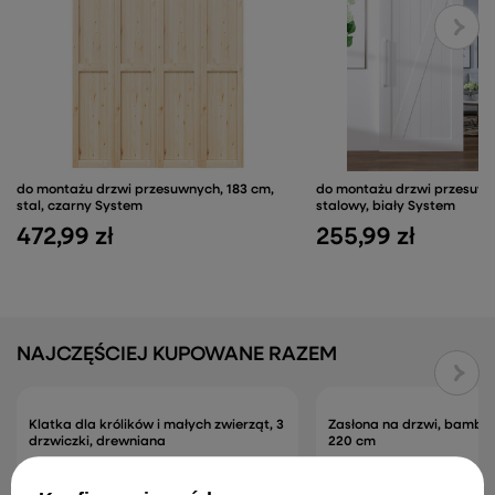
do montażu drzwi przesuwnych, 183 cm,
do montażu drzwi przesuwn
stal, czarny System
stalowy, biały System
472,99 zł
255,99 zł
NAJCZĘŚCIEJ KUPOWANE RAZEM
Klatka dla królików i małych zwierząt, 3
Zasłona na drzwi, bambu
drzwiczki, drewniana
220 cm
398,99 zł
382,99 zł