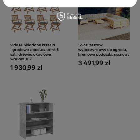
vidaXL Składane krzesła
12-cz. zestaw
ogrodowe z poduszkami, 8
wypoczynkowy do ogrodu,
szt., drewno akacjowe
kremowe poduszki, sosnowy
wariant 107
3 491,99 zł
1 930,99 zł