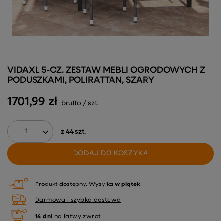
VIDAXL 5-CZ. ZESTAW MEBLI OGRODOWYCH Z
PODUSZKAMI, POLIRATTAN, SZARY
1701,99 zł
brutto
/
szt.
z
44
szt.
DODAJ DO KOSZYKA
Produkt dostępny
Wysyłka
w piątek
Darmowa i szybka dostawa
14
dni
na łatwy zwrot