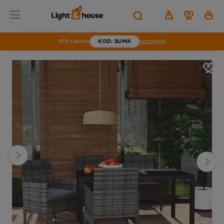
10% rabatu
KOD
: SUMA
skorzystaj