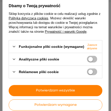
Dbamy o Twoją prywatność
Sklep korzysta z plików cookie w celu realizacji usług zgodnie z
INNE PRODUKTY PRODUCENTA
Polityką dotyczącą cookies
. Możesz określić warunki
przechowywania lub dostępu do cookie w Twojej przeglądarce.
Więcej informacji na temat warunków i prywatności można
znaleźć także na stronie
Prywatność i warunki Google
.
Zawsze
Funkcjonalne pliki cookie (wymagane)
aktywne
Analityczne pliki cookie
Komoda Sonoma Oak
Ogrodowy płot kratkowy,
Reklamowe pliki cookie
37,5x35x180 cm Drewno
pomarańczowy, 150x80 cm,
klejone
drewno jodłowe
474,99 zł
86,99 zł
Potwierdzam wszystkie
Potwierdzam wymagane