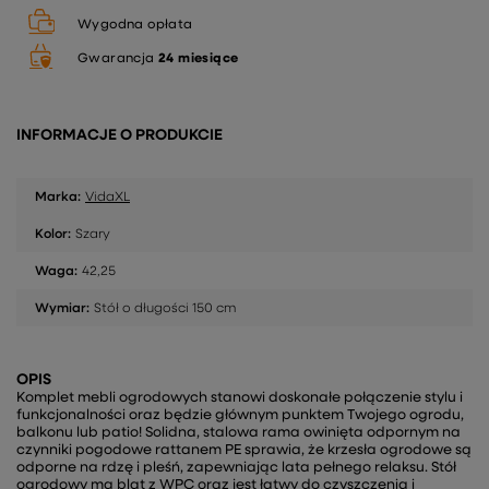
Wygodna opłata
Gwarancja
24 miesiące
INFORMACJE O PRODUKCIE
Marka:
VidaXL
Kolor:
Szary
Waga:
42,25
Wymiar:
Stół o długości 150 cm
OPIS
Komplet mebli ogrodowych stanowi doskonałe połączenie stylu i
funkcjonalności oraz będzie głównym punktem Twojego ogrodu,
balkonu lub patio! Solidna, stalowa rama owinięta odpornym na
czynniki pogodowe rattanem PE sprawia, że krzesła ogrodowe są
odporne na rdzę i pleśń, zapewniając lata pełnego relaksu. Stół
ogrodowy ma blat z WPC oraz jest łatwy do czyszczenia i