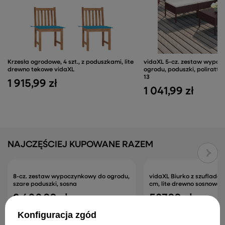
Krzesła ogrodowe, 4 szt., z poduszkami, lite
vidaXL 5-cz. zestaw wypo
drewno tekowe vidaXL
ogrodu, poduszki, poliratta
13
1 915,99 zł
1 041,99 zł
NAJCZĘŚCIEJ KUPOWANE RAZEM
8-cz. zestaw wypoczynkowy do ogrodu,
vidaXL Biurko z szuflada
szare poduszki, sosna
cm, lite drewno sosnowe
2 400,99 zł
527,99 zł
Konfiguracja zgód