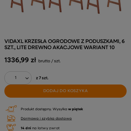
VIDAXL KRZESŁA OGRODOWE Z PODUSZKAMI, 6
SZT., LITE DREWNO AKACJOWE WARIANT 10
1336,99 zł
brutto
/
szt.
z
7
szt.
DODAJ DO KOSZYKA
Produkt dostępny
Wysyłka
w piątek
Darmowa i szybka dostawa
14
dni
na łatwy zwrot