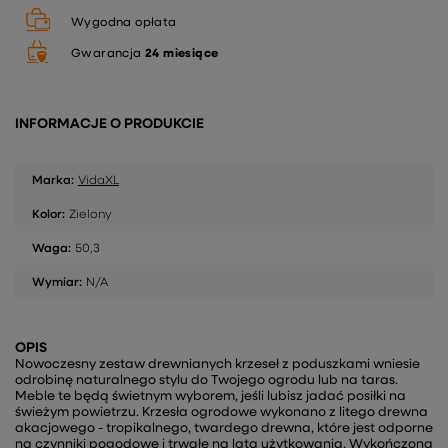
Wygodna opłata
Gwarancja
24 miesiące
INFORMACJE O PRODUKCIE
Marka:
VidaXL
Kolor:
Zielony
Waga:
50,3
Wymiar:
N/A
OPIS
Nowoczesny zestaw drewnianych krzeseł z poduszkami wniesie
odrobinę naturalnego stylu do Twojego ogrodu lub na taras.
Meble te będą świetnym wyborem, jeśli lubisz jadać posiłki na
świeżym powietrzu. Krzesła ogrodowe wykonano z litego drewna
akacjowego - tropikalnego, twardego drewna, które jest odporne
na czynniki pogodowe i trwałe na lata użytkowania. Wykończoną