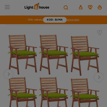
10% rabatu
KOD
: SUMA
skorzystaj