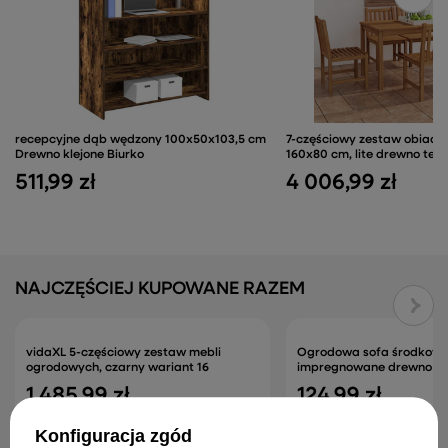
recepcyjne dąb wędzony 100x50x103,5 cm
7-częściowy zestaw obiado
Drewno klejone Biurko
160x80 cm, lite drewno tek
511,99 zł
4 006,99 zł
NAJCZĘŚCIEJ KUPOWANE RAZEM
vidaXL 5-częściowy zestaw mebli
Ogrodowa sofa środkowa 
ogrodowych, czarny wariant 16
impregnowane drewno s
1 485,99 zł
124,99 zł
Konfiguracja zgód