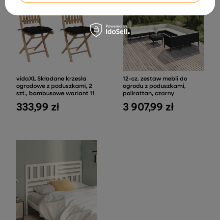
vidaXL Składane krzesła
12-cz. zestaw mebli do
ogrodowe z poduszkami, 2
ogrodu z poduszkami,
szt., bambusowe wariant 11
polirattan, czarny
333,99 zł
3 907,99 zł