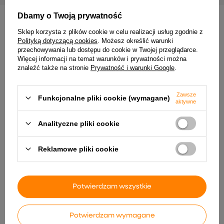
Dbamy o Twoją prywatność
INNE PRODUKTY PRODUCENTA
Sklep korzysta z plików cookie w celu realizacji usług zgodnie z
Polityką dotyczącą cookies
. Możesz określić warunki
przechowywania lub dostępu do cookie w Twojej przeglądarce.
Więcej informacji na temat warunków i prywatności można
znaleźć także na stronie
Prywatność i warunki Google
.
Zawsze
Funkcjonalne pliki cookie (wymagane)
aktywne
Analityczne pliki cookie
vidaXL Stołki barowe, 2 szt.,
vidaXL Biurko, szare,
Reklamowe pliki cookie
czarne, sztuczna skóra i
100x50x76 cm, materiał
gięte drewno
drewnopochodny model
standard
995,99 zł
511,99 zł
Potwierdzam wszystkie
Potwierdzam wymagane