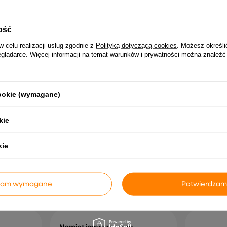
ość
w celu realizacji usług zgodnie z
Polityką dotyczącą cookies
. Możesz określi
eglądarce. Więcej informacji na temat warunków i prywatności można znaleźć
cookie (wymagane)
., kopułowy,
vidaXL Namiot rodzinny tipi, 8-os.,
vidaXL Namio
niebieski, wodoszczelny
jasnoniebie
kie
719,99 zł
772,99
kie
dzam wymagane
Potwierdzam
NAJCZĘŚCIEJ KUPOWANE RAZEM