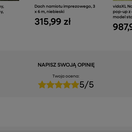
y,
Dach namiotu imprezowego, 3
vidaXL N
y,
x 6 m, niebieski
pop-up z 
model st
315,99 zł
987,
NAPISZ SWOJĄ OPINIĘ
Twoja ocena:
5/5