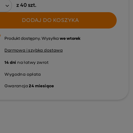
z
40
szt.
DODAJ DO KOSZYKA
Produkt dostępny
Wysyłka
we wtorek
Darmowa i szybka dostawa
14
dni
na łatwy zwrot
Wygodna opłata
Gwarancja
24 miesiące