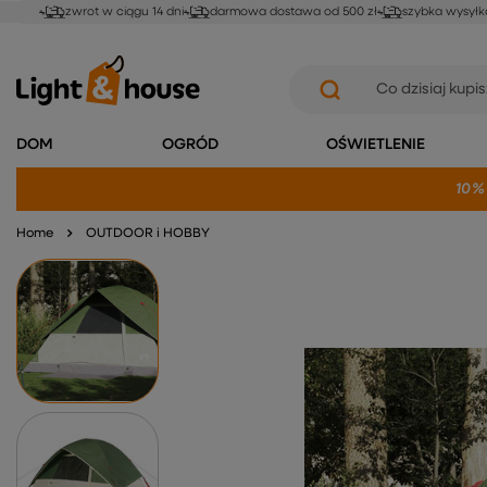
zwrot w ciągu 14 dni
darmowa dostawa od 500 zł
szybka wysyłk
DOM
OGRÓD
OŚWIETLENIE
10%
Home
OUTDOOR i HOBBY