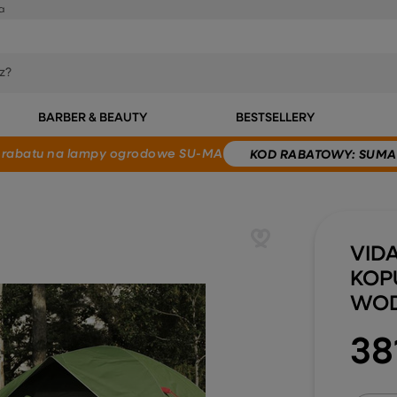
a
BARBER & BEAUTY
BESTSELLERY
 rabatu
na lampy ogrodowe SU-MA
KOD
RABATOWY
: SUMA
VID
KOP
WOD
38