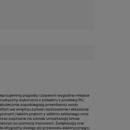
nieprzyjemną pogodą i zapewni wygodne miejsce
rystyczny wykonano z poliestru z powłoką PU,
y skutecznie zapobiegają przenikaniu wody
fort we wnętrzu.Łatwe rozstawianie i składanie
astycznym i lekkim prętom z włókna szklanego oraz
rzwi zapinane na zamek umożliwiają łatwe
zpieczyć za pomocą mocowań. Zwiększają one
tła.Wygodny dostęp do przewodu elektrycznego: