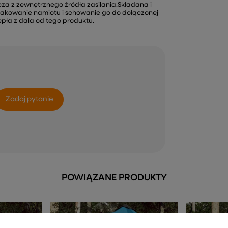
za z zewnętrznego źródła zasilania.Składana i
spakowanie namiotu i schowanie go do dołączonej
iepła z dala od tego produktu.
Zadaj pytanie
POWIĄZANE PRODUKTY