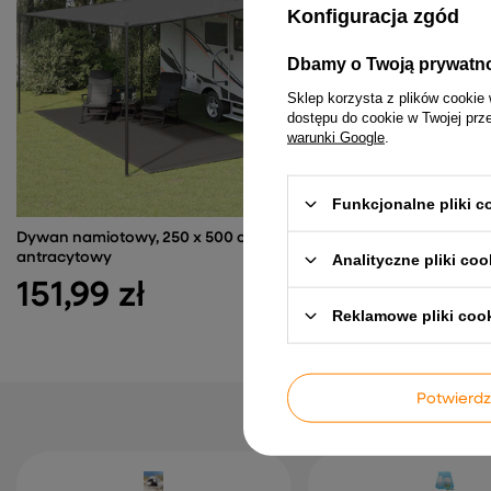
Konfiguracja zgód
Dbamy o Twoją prywatn
Sklep korzysta z plików cookie 
dostępu do cookie w Twojej prz
warunki Google
.
Funkcjonalne pliki 
Dywan namiotowy, 250 x 500 cm,
Namiot turystyczny, 4-os
antracytowy
zielony, wodoszczelny
Analityczne pliki coo
151,99 zł
257,99 zł
Reklamowe pliki coo
Potwier