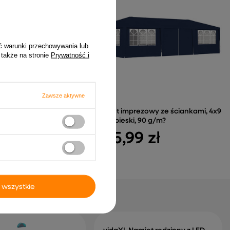
ć warunki przechowywania lub
 także na stronie
Prywatność i
Zawsze aktywne
t rodzinny z LED, 6-os.,
Namiot imprezowy ze ściankami, 4x9
ski
m, niebieski, 90 g/m?
 zł
945,99 zł
 wszystkie