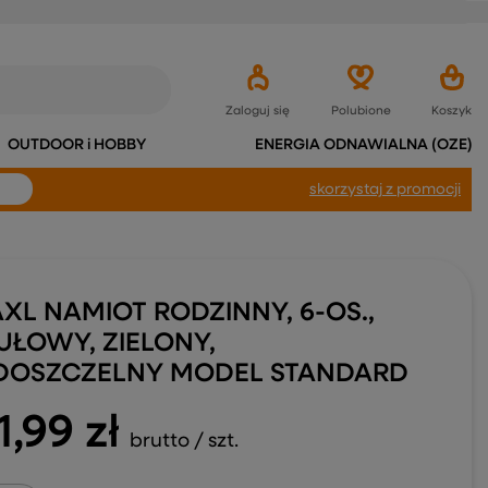
Zaloguj się
Polubione
Koszyk
OUTDOOR i HOBBY
ENERGIA ODNAWIALNA (OZE)
skorzystaj
z promocji
AXL NAMIOT RODZINNY, 6-OS.,
UŁOWY, ZIELONY,
OSZCZELNY MODEL STANDARD
1,99 zł
brutto
/
szt.