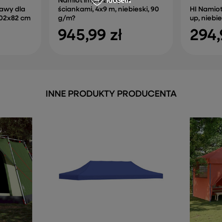
Namiot imprezowy ze
awy dla
ściankami, 4x9 m, niebieski, 90
HI Namiot
x102x82 cm
g/m?
up, niebie
945,99 zł
294,
INNE PRODUKTY PRODUCENTA