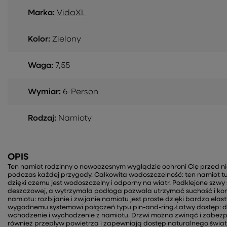
Marka:
VidaXL
Kolor:
Zielony
Waga:
7,55
Wymiar:
6-Person
Rodzaj:
Namioty
OPIS
Ten namiot rodzinny o nowoczesnym wyglądzie ochroni Cię przed 
podczas każdej przygody. Całkowita wodoszczelność: ten namiot tu
dzięki czemu jest wodoszczelny i odporny na wiatr. Podklejone szw
deszczowej, a wytrzymała podłoga pozwala utrzymać suchość i kom
namiotu: rozbijanie i zwijanie namiotu jest proste dzięki bardzo el
wygodnemu systemowi połączeń typu pin-and-ring.Łatwy dostęp: d
wchodzenie i wychodzenie z namiotu. Drzwi można zwinąć i zabe
również przepływ powietrza i zapewniają dostęp naturalnego świa