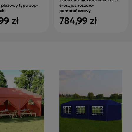
vidaXL Namiot rodzinny z LED,
 plażowy typu pop-
6-os., jasnoszaro-
ski
pomarańczowy
99 zł
784,99 zł