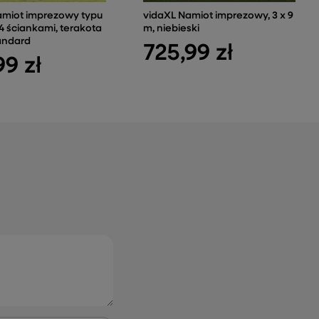
amiot imprezowy typu
vidaXL Namiot imprezowy, 3 x 9
4 ściankami, terakota
m, niebieski
andard
725,99 zł
99 zł