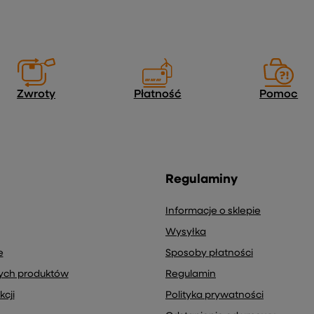
Twój email
s e-mail) na potrzeby wysyłki newslettera z informacją handlową (
Zwroty
Płatność
Pomoc
Regulaminy
Informacje o sklepie