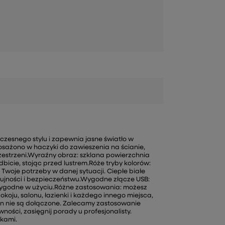
czesnego stylu i zapewnia jasne światło w
sażono w haczyki do zawieszenia na ścianie,
zestrzeni.Wyraźny obraz: szklana powierzchnia
icie, stojąc przed lustrem.Róże tryby kolorów:
ć Twoje potrzeby w danej sytuacji. Ciepłe białe
 czujności i bezpieczeństwu.Wygodne złącze USB:
 wygodne w użyciu.Różne zastosowania: możesz
koju, salonu, łazienki i każdego innego miejsca,
ian nie są dołączone. Zalecamy zastosowanie
ności, zasięgnij porady u profesjonalisty.
wkami.