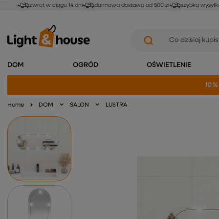
zwrot w ciągu 14 dni
darmowa dostawa od 500 zł
szybka wysyłk
DOM
OGRÓD
OŚWIETLENIE
10%
Home
DOM
SALON
LUSTRA