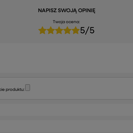
50 cm G
263,99 zł
618,
NAPISZ SWOJĄ OPINIĘ
Twoja ocena:
5/5
ie produktu: