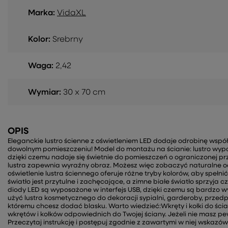
Marka:
VidaXL
Kolor:
Srebrny
Waga:
2,42
Wymiar:
30 x 70 cm
OPIS
Eleganckie lustro ścienne z oświetleniem LED dodaje odrobinę współ
dowolnym pomieszczeniu! Model do montażu na ścianie: lustro wypo
dzięki czemu nadaje się świetnie do pomieszczeń o ograniczonej pr
lustra zapewnia wyraźny obraz. Możesz więc zobaczyć naturalne odb
oświetlenie lustra ściennego oferuje różne tryby kolorów, aby spełni
światło jest przytulne i zachęcające, a zimne białe światło sprzyja
diody LED są wyposażone w interfejs USB, dzięki czemu są bardzo
użyć lustra kosmetycznego do dekoracji sypialni, garderoby, przedpo
któremu chcesz dodać blasku. Warto wiedzieć:Wkręty i kołki do śc
wkrętów i kołków odpowiednich do Twojej ściany. Jeżeli nie masz pew
Przeczytaj instrukcję i postępuj zgodnie z zawartymi w niej wskazó