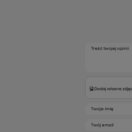
50 / 80 cm
269,99 zł
210,99 zł
Treść twojej opinii
Dodaj własne zdjęc