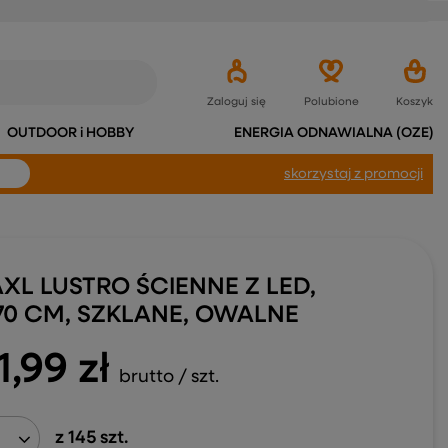
Zaloguj się
Polubione
Koszyk
OUTDOOR i HOBBY
ENERGIA ODNAWIALNA (OZE)
skorzystaj
z promocji
AXL LUSTRO ŚCIENNE Z LED,
70 CM, SZKLANE, OWALNE
1,99 zł
brutto
/
szt.
z
145
szt.