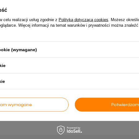
ość
w celu realizacji usług zgodnie z
Polityką dotyczącą cookies
. Możesz określi
eglądarce. Więcej informacji na temat warunków i prywatności można znaleźć
NAJCZĘŚCIEJ KUPOWANE RAZEM
cookie (wymagane)
rożny,
Ekran zapewniający
vidaXL Lu
0x102 cm
prywatność w ogrodzie Biały 32
80x80 cm
x 140 cm
żelazo
kie
205,99 zł
587,
kie
dzam wymagane
Potwierdzam
INNE PRODUKTY PRODUCENTA
iego
vidaXL Biurko, kolor dąb
Płytki oc
rązowy ?
sonoma, 80x50x90 cm
upadkiem