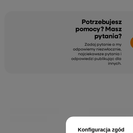
Potrzebujesz
pomocy? Masz
pytania?
Zadaj pytanie a my
odpowiemy niezwłocznie,
najciekawsze pytania i
odpowiedzi publikując dla
innych.
Deska Tarasowa 60 pcs Szary
Siatka cieniująca, antra
Kompozyt drewniano-plastikowy
biała, 1,5x50 m, HDPE, 19
5 211,99 zł
380,99 zł
Konfiguracja zgód