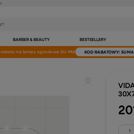
a
BARBER & BEAUTY
BESTSELLERY
 rabatu
na lampy ogrodowe SU-MA
KOD
RABATOWY
: SUMA
VID
30X
20