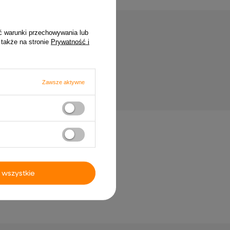
ć warunki przechowywania lub
 także na stronie
Prywatność i
Zawsze aktywne
stro ścienne, czarne,
Zestaw kołder Biały 135 x 200
, zakończone łukiem,
cm Bawełna, bambus, poliester
522,99 zł
99 zł
 wszystkie
hronne przed
Żaluzja wenecka Czarny 213 x
 12 pcs czerwony 50 x
60 cm 25 mm PVC