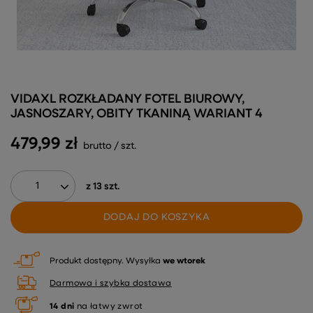
VIDAXL ROZKŁADANY FOTEL BIUROWY,
JASNOSZARY, OBITY TKANINĄ WARIANT 4
479,99 zł
brutto
/
szt.
z
13
szt.
DODAJ DO KOSZYKA
Produkt dostępny
Wysyłka
we wtorek
Darmowa i szybka dostawa
14
dni
na łatwy zwrot