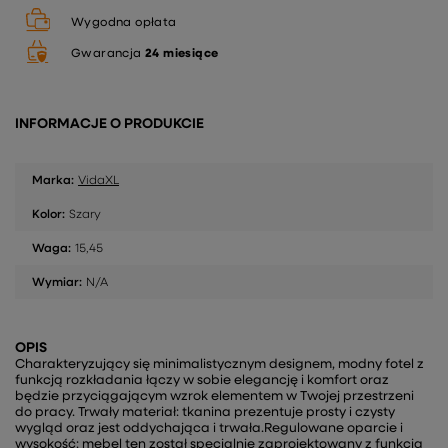
Wygodna opłata
Gwarancja
24 miesiące
INFORMACJE O PRODUKCIE
Marka:
VidaXL
Kolor:
Szary
Waga:
15,45
Wymiar:
N/A
OPIS
Charakteryzujący się minimalistycznym designem, modny fotel z
funkcją rozkładania łączy w sobie elegancję i komfort oraz
będzie przyciągającym wzrok elementem w Twojej przestrzeni
do pracy. Trwały materiał: tkanina prezentuje prosty i czysty
wygląd oraz jest oddychająca i trwała.Regulowane oparcie i
wysokość: mebel ten został specjalnie zaprojektowany z funkcją