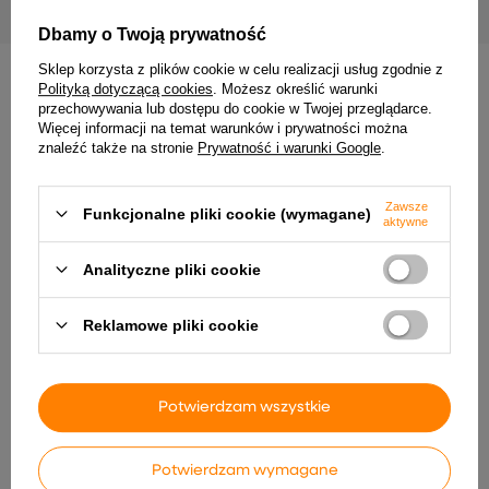
Dbamy o Twoją prywatność
Sklep korzysta z plików cookie w celu realizacji usług zgodnie z
Polityką dotyczącą cookies
. Możesz określić warunki
INNE PRODUKTY PRODUCENTA
przechowywania lub dostępu do cookie w Twojej przeglądarce.
Więcej informacji na temat warunków i prywatności można
znaleźć także na stronie
Prywatność i warunki Google
.
Zawsze
Funkcjonalne pliki cookie (wymagane)
aktywne
Analityczne pliki cookie
Reklamowe pliki cookie
vidaXL Elektryczny fotel
vidaXL Rozkładany fotel
masujący, jasnoszary,
masujący, kremowy, obity
tkanina wariant 6
tkaniną wariant 6
952,99 zł
1 012,99 zł
Potwierdzam wszystkie
Potwierdzam wymagane