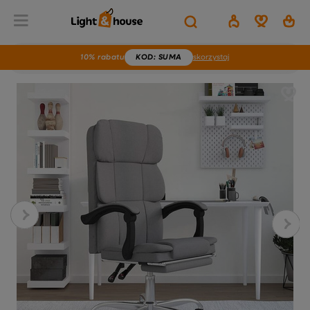
10% rabatu
KOD
: SUMA
skorzystaj