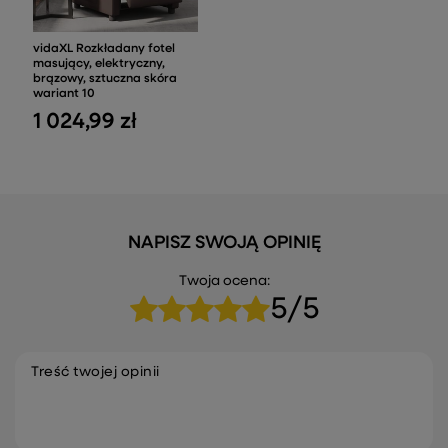
vidaXL Rozkładany fotel
masujący, elektryczny,
brązowy, sztuczna skóra
wariant 10
1 024,99 zł
NAPISZ SWOJĄ OPINIĘ
Twoja ocena:
5/5
Treść twojej opinii