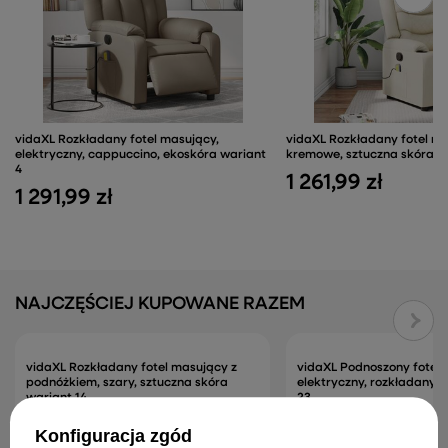
vidaXL Rozkładany fotel masujący,
vidaXL Rozkładany fotel ma
elektryczny, cappuccino, ekoskóra wariant
kremowe, sztuczna skóra m
4
1 261,99 zł
1 291,99 zł
NAJCZĘŚCIEJ KUPOWANE RAZEM
vidaXL Rozkładany fotel masujący z
vidaXL Podnoszony fotel 
podnóżkiem, szary, sztuczna skóra
elektryczny, rozkładany, 
wariant 14
23
800,99 zł
1 827,99 zł
Konfiguracja zgód