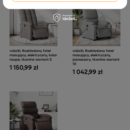
vidaXL Rozkładany fotel
vidaXL Rozkładany fotel
masujący, elektryczny, kolor
masujący, elektryczny,
taupe, tkanina wariant 5
jasnoszary, tkanina wariant
10
1 150,99 zł
1 042,99 zł