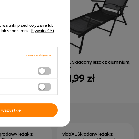
ć warunki przechowywania lub
 także na stronie
Prywatność i
Zawsze aktywne
eżak z poduszkami,
vidaXL Składany leżak z aluminium,
rattan vidaXL
czarny
 zł
461,99 zł
 wszystkie
grodowy leżak z
vidaXL Składany leżak z