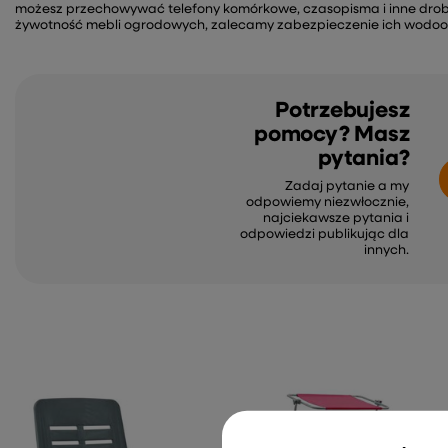
możesz przechowywać telefony komórkowe, czasopisma i inne drobi
żywotność mebli ogrodowych, zalecamy zabezpieczenie ich wod
Potrzebujesz
pomocy? Masz
pytania?
Zadaj pytanie a my
odpowiemy niezwłocznie,
najciekawsze pytania i
odpowiedzi publikując dla
innych.