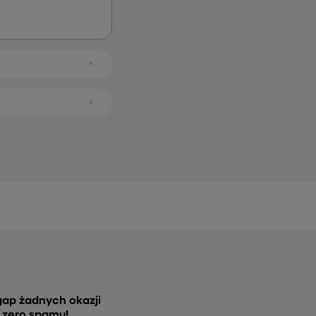
gap żadnych okazji
, zero spamu!