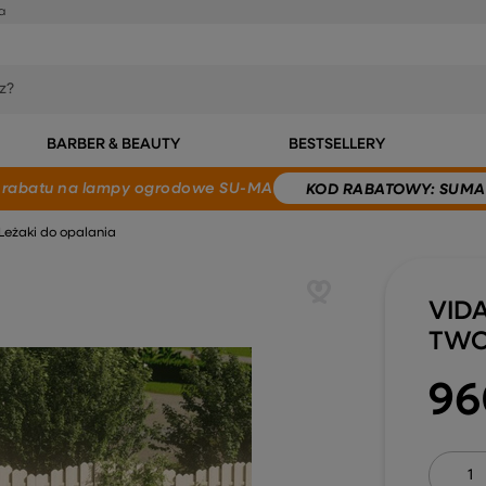
a
BARBER & BEAUTY
BESTSELLERY
 rabatu
na lampy ogrodowe SU-MA
KOD
RABATOWY
: SUMA
Leżaki do opalania
VIDA
TWO
96