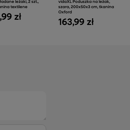
adane leżaki, 2 szt.,
vidaXL Poduszka na leżak,
anina textilene
szara, 200x50x3 cm, tkanina
Oxford
,99 zł
163,99 zł