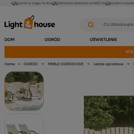
zwrot w ciągu 14 dni
darmowa dostawa od 500 zł
szybka wysyłk
DOM
OGRÓD
OŚWIETLENIE
10%
Home
OGRÓD
MEBLE OGRODOWE
Leżaki ogrodowe