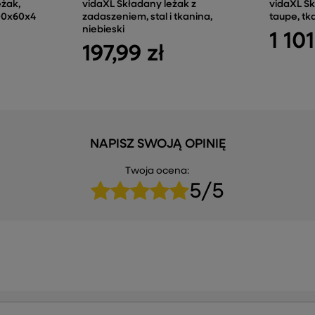
eżak,
vidaXL Składany leżak z
vidaXL Skł
00x60x4
zadaszeniem, stal i tkanina,
taupe, tk
niebieski
1 101
197,99 zł
NAPISZ SWOJĄ OPINIĘ
Twoja ocena:
5/5