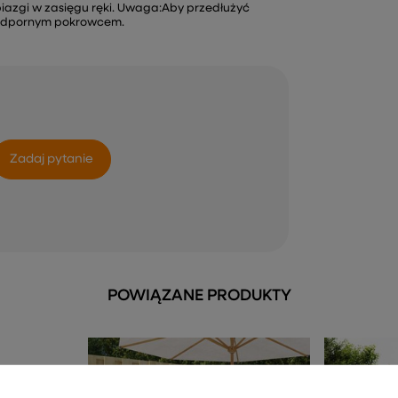
azgi w zasięgu ręki. Uwaga:Aby przedłużyć
oodpornym pokrowcem.
Zadaj pytanie
POWIĄZANE PRODUKTY