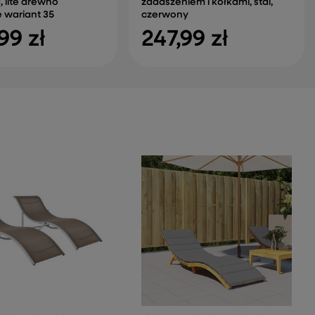
 lite drewno
zadaszeniem i kółkami, stal,
 wariant 35
czerwony
99 zł
247,99 zł