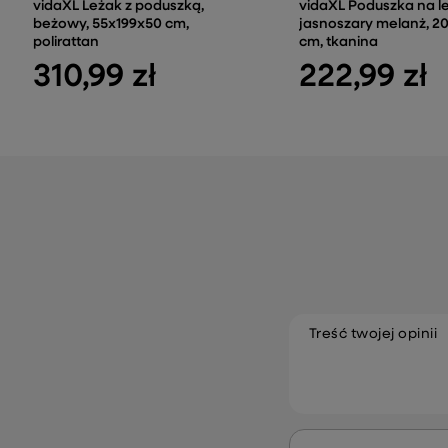
vidaXL Leżak z poduszką,
vidaXL Poduszka na l
beżowy, 55x199x50 cm,
jasnoszary melanż, 2
polirattan
cm, tkanina
310,99 zł
222,99 zł
Treść twojej opinii