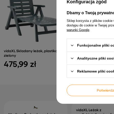
Konfiguracja zgód
Dbamy o Twoją prywatn
Sklep korzysta z plików cookie 
dostępu do cookie w Twojej prz
warunki Google
.
Funkcjonalne pliki 
vidaXL Składany leżak, plastikowy,
vidaXL Leżak z daszkiem, 
zielony
różowy
Analityczne pliki coo
475,99 zł
266,99 zł
Reklamowe pliki coo
Potwier
vidaXL Leżak z