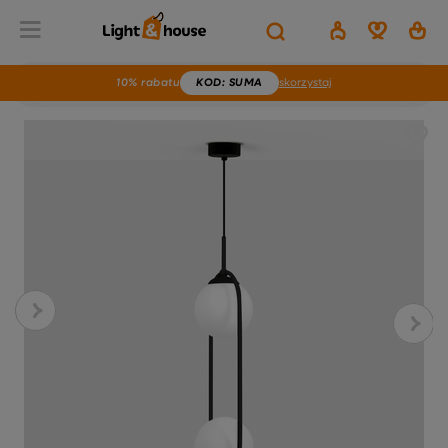
10% rabatu
KOD
: SUMA
skorzystaj