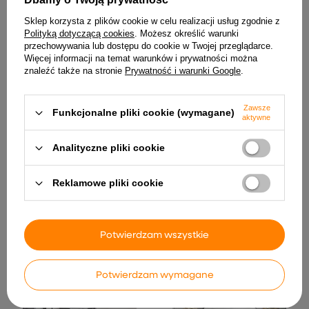
INNE PRODUKTY PRODUCENTA
Sklep korzysta z plików cookie w celu realizacji usług zgodnie z
Polityką dotyczącą cookies
. Możesz określić warunki
przechowywania lub dostępu do cookie w Twojej przeglądarce.
Więcej informacji na temat warunków i prywatności można
znaleźć także na stronie
Prywatność i warunki Google
.
Zawsze
Funkcjonalne pliki cookie (wymagane)
aktywne
Analityczne pliki cookie
Wiszący parasol z
vidaXL Wiszące szafki
lampkami LED i słupkiem,
nocne, szary sonoma,
antracytowy, 300 cm
Reklamowe pliki cookie
50x36x47 cm
vidaXL
173,99 zł
1 255,99 zł
Potwierdzam wszystkie
Potwierdzam wymagane