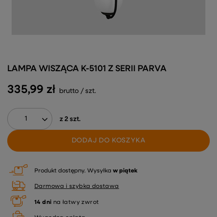
LAMPA WISZĄCA K-5101 Z SERII PARVA
335,99 zł
brutto
/
szt.
z
2
szt.
DODAJ DO KOSZYKA
Produkt dostępny
Wysyłka
w piątek
Darmowa i szybka dostawa
14
dni
na łatwy zwrot