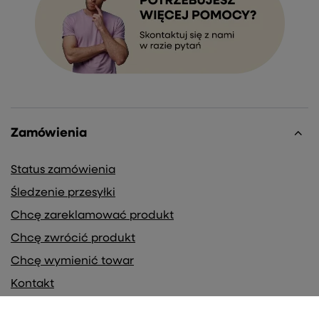
Zamówienia
Status zamówienia
Śledzenie przesyłki
Chcę zareklamować produkt
Chcę zwrócić produkt
Chcę wymienić towar
Kontakt