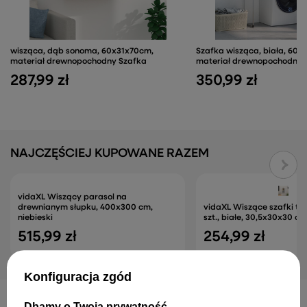
wisząca, dąb sonoma, 60x31x70cm,
Szafka wisząca, biała, 60x
materiał drewnopochodny Szafka
materiał drewnopochodny
287,99 zł
350,99 zł
NAJCZĘŚCIEJ KUPOWANE RAZEM
vidaXL Wiszący parasol na
drewnianym słupku, 400x300 cm,
vidaXL Wiszące szafki tel
niebieski
szt., białe, 30,5x30x30 c
515,99 zł
254,99 zł
Konfiguracja zgód
Dbamy o Twoją prywatność