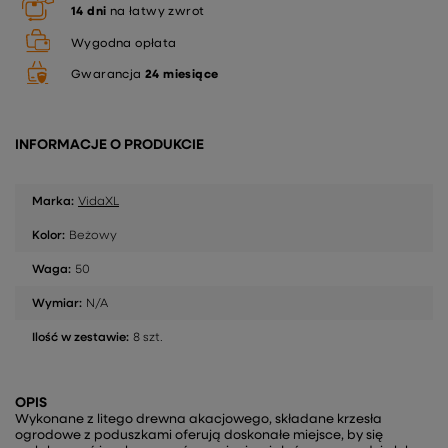
14
dni
na łatwy zwrot
Wygodna opłata
Gwarancja
24 miesiące
INFORMACJE O PRODUKCIE
Marka:
VidaXL
Kolor:
Beżowy
Waga:
50
Wymiar:
N/A
Ilość w zestawie:
8 szt.
OPIS
Wykonane z litego drewna akacjowego, składane krzesła
ogrodowe z poduszkami oferują doskonałe miejsce, by się