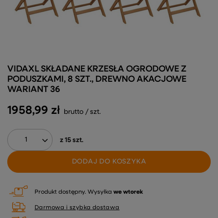
VIDAXL SKŁADANE KRZESŁA OGRODOWE Z
PODUSZKAMI, 8 SZT., DREWNO AKACJOWE
WARIANT 36
1958,99 zł
brutto
/
szt.
z
15
szt.
DODAJ DO KOSZYKA
Produkt dostępny
Wysyłka
we wtorek
Darmowa i szybka dostawa