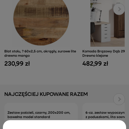
Blat stołu, ? 60x2,5 cm, okrągły, surowe lite
Komoda Brązowy Dąb 29,5x
drewno mango
Drewno klejone
230,99 zł
482,99 zł
NAJCZĘŚCIEJ KUPOWANE RAZEM
Zestaw pościeli, czarny, 200x200 cm,
6-cz. zestaw wypoczynko
bawełna model standard
z poduszkami, lita sosna
123,99 zł
2 325,99 zł