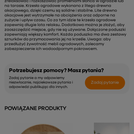
zrelaksować i rozkoszować promieniami słońca w ogrodzie lub
na tarasie. Krzesła ogrodowe wykonano z litego drewna
akacjowego, dzięki czemu są solidne i stabilne. Lite drewno
akacjowe jest wytrzymałe na obciążenia oraz odporne na
zużycie i upływ czasu. Co za tym idzie te krzesła ogrodowe
zapewnią długie lata relaksu. Dodatkowo można je złożyć, aby
zaoszczędzić miejsce, gdy nie są używane. Dołączone poduszki
zapewniają większy komfort. Każda poduszka ma dwa zestawy
sznurków do przymocowania jej na krześle. Uwaga: aby
przedłużyć żywotność mebli ogrodowych, zalecamy
zabezpieczenie ich wodoodpornym pokrowcem.
Potrzebujesz pomocy? Masz pytania?
Zadaj pytanie a my odpowiemy
Zadaj pytanie
niezwłocznie, najciekawsze pytania i
odpowiedzi publikując dla innych.
POWIĄZANE PRODUKTY