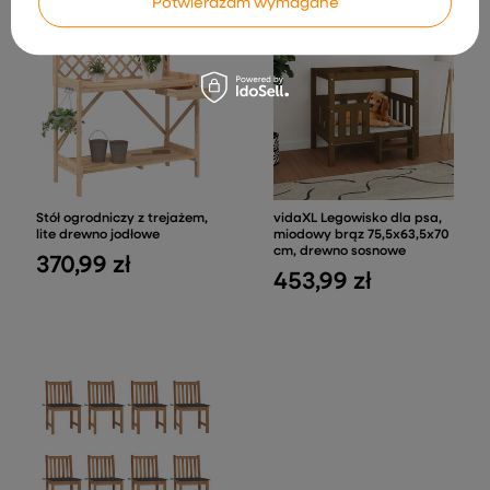
Potwierdzam wymagane
Stół ogrodniczy z trejażem,
vidaXL Legowisko dla psa,
lite drewno jodłowe
miodowy brąz 75,5x63,5x70
cm, drewno sosnowe
370,99 zł
453,99 zł