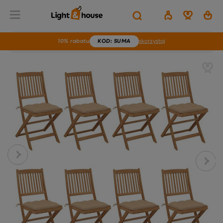
10% rabatu
KOD
: SUMA
skorzystaj