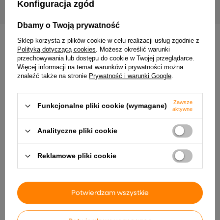
Konfiguracja zgód
Dbamy o Twoją prywatność
Sklep korzysta z plików cookie w celu realizacji usług zgodnie z
INNE PRODUKTY PRODUCENTA
Polityką dotyczącą cookies
. Możesz określić warunki
przechowywania lub dostępu do cookie w Twojej przeglądarce.
Więcej informacji na temat warunków i prywatności można
znaleźć także na stronie
Prywatność i warunki Google
.
Zawsze
Funkcjonalne pliki cookie (wymagane)
aktywne
Analityczne pliki cookie
Reklamowe pliki cookie
vidaXL Składane krzesła
3-częściowy zestaw mebli
ogrodowe, 4 szt., poduszki,
ogrodowych, brązowy
drewno akacjowe wariant
1 844,99 zł
27
Potwierdzam wszystkie
575,99 zł