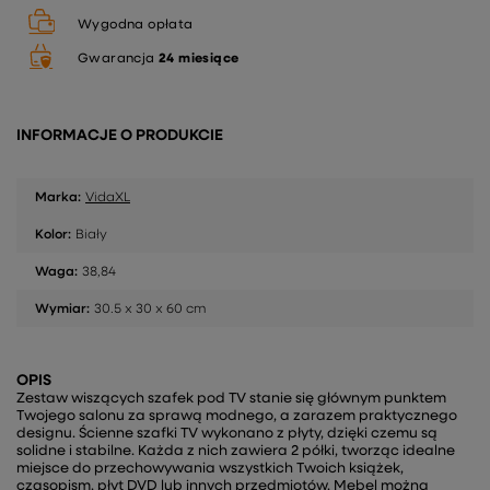
Wygodna opłata
Gwarancja
24 miesiące
INFORMACJE O PRODUKCIE
Marka:
VidaXL
Kolor:
Biały
Waga:
38,84
Wymiar:
30.5 x 30 x 60 cm
OPIS
Zestaw wiszących szafek pod TV stanie się głównym punktem
Twojego salonu za sprawą modnego, a zarazem praktycznego
designu. Ścienne szafki TV wykonano z płyty, dzięki czemu są
solidne i stabilne. Każda z nich zawiera 2 półki, tworząc idealne
miejsce do przechowywania wszystkich Twoich książek,
czasopism, płyt DVD lub innych przedmiotów. Mebel można