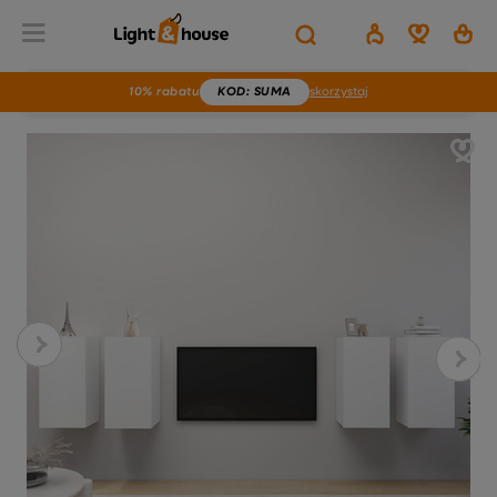
10% rabatu
KOD
: SUMA
skorzystaj