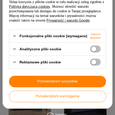
Sklep korzysta z plików cookie w celu realizacji usług zgodnie z
Polityką dotyczącą cookies
. Możesz określić warunki
przechowywania lub dostępu do cookie w Twojej przeglądarce.
Więcej informacji na temat warunków i prywatności można
znaleźć także na stronie
Prywatność i warunki Google
.
Zawsze
Funkcjonalne pliki cookie (wymagane)
aktywne
vidaXL Szafka pod TV,
vidaXL Szafka, 118 x 30 x 62
Analityczne pliki cookie
niebieska, 110x30x40 cm,
cm, lite drewno mango
lite drewno mango
728,99 zł
1 179,99 zł
Reklamowe pliki cookie
Potwierdzam wszystkie
Potwierdzam wymagane