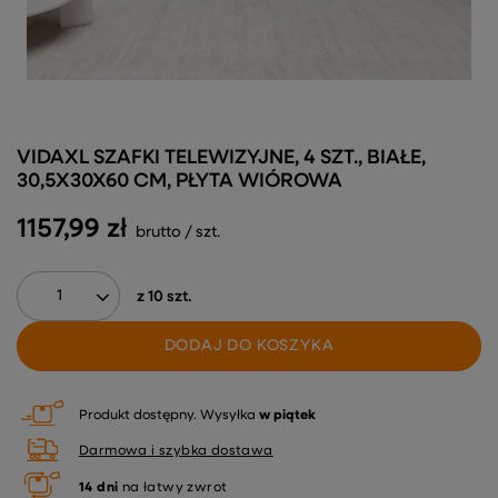
VIDAXL SZAFKI TELEWIZYJNE, 4 SZT., BIAŁE,
30,5X30X60 CM, PŁYTA WIÓROWA
1157,99 zł
brutto
/
szt.
z
10
szt.
DODAJ DO KOSZYKA
Produkt dostępny
Wysyłka
w piątek
Darmowa i szybka dostawa
14
dni
na łatwy zwrot