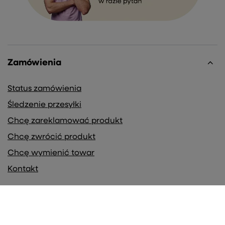
Zamówienia
Status zamówienia
Śledzenie przesyłki
Chcę zareklamować produkt
Chcę zwrócić produkt
Chcę wymienić towar
Kontakt
Konto