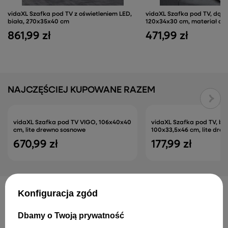
vidaXL Szafka pod TV z oświetleniem LED,
vidaXL Szafka pod TV, dąb
biała, 270x35x40 cm
120x34x30 cm, materiał d
861,99 zł
471,99 zł
NAJCZĘŚCIEJ KUPOWANE RAZEM
vidaXL Szafka pod TV VIGO, 106x40x40
vidaXL Szafka pod TV, b
cm, lite drewno sosnowe
100x33,5x46 cm, lite dr
670,99 zł
177,99 zł
Konfiguracja zgód
INNE PRODUKTY PRODUCENTA
Dbamy o Twoją prywatność