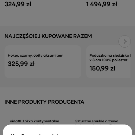
Sztuczna choinka z 150 diodami LED Zielony
vidaXL Łóżko kontynentaln
120 cm PE i PVC
jasnoszare, 90x190cm, tkan
324,99 zł
1 494,99 zł
NAJCZĘŚCIEJ KUPOWANE RAZEM
Poduszka na siedzisko Ró
Hoker, czarny, obity aksamitem
x 8 cm 100% poliester
325,99 zł
150,99 zł