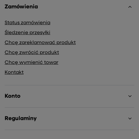
spamu!
Twoje Imię
Twój email
Wyrażam zgodę na przetwarzanie moich danych
osobowych (adres e-mail) na potrzeby wysyłki
newslettera z informacją handlową (marketing). Więcej
w
polityce prywatności.
ZAPISZ SIĘ