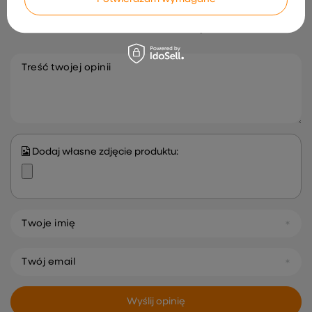
Zasłony z weluru 2 pcs
Elektryczna Rozkładana
Srebrnoszary 225 x 140 cm
Markiza 3,5 x 2,5 m
Aksamit
2 324,99 zł
111,99 zł