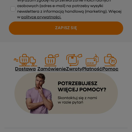
Dodaj własne zdjęcie produktu:
Twoje imię
Twój email
Wyślij opinię
NEWSLETTER
Dołącz do newslettera i nie przegap żadnych
okazji – tylko najciekawsze informacje, zero