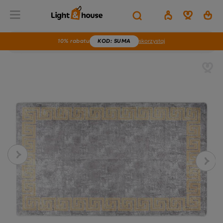
10% rabatu
KOD
: SUMA
skorzystaj