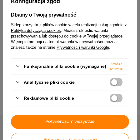
Konfiguracja zgód
Dbamy o Twoją prywatność
Sklep korzysta z plików cookie w celu realizacji usług zgodnie z
INNE PRODUKTY PRODUCENTA
Polityką dotyczącą cookies
. Możesz określić warunki
przechowywania lub dostępu do cookie w Twojej przeglądarce.
Więcej informacji na temat warunków i prywatności można
znaleźć także na stronie
Prywatność i warunki Google
.
Zawsze
Funkcjonalne pliki cookie (wymagane)
aktywne
Analityczne pliki cookie
Reklamowe pliki cookie
vidaXL Łóżko kontynentalne
Sztuczne smukłe drzewo
z materacem, niebieskie,
bożonarodzeniowe Zielony i
tkanina 140x190 cm wariant
Biały 210 cm
20
579,99 zł
2 569,99 zł
Potwierdzam wszystkie
Potwierdzam wymagane