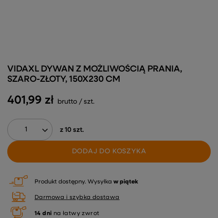
VIDAXL DYWAN Z MOŻLIWOŚCIĄ PRANIA,
SZARO-ZŁOTY, 150X230 CM
401,99 zł
brutto
/
szt.
z
10
szt.
DODAJ DO KOSZYKA
Produkt dostępny
Wysyłka
w piątek
Darmowa i szybka dostawa
14
dni
na łatwy zwrot