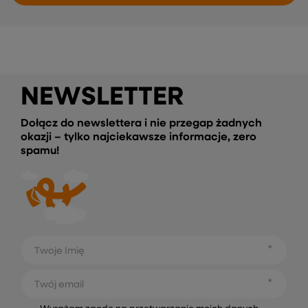
Żaluzje weneckie Srebrny
130 x 65 cm Aluminium
67,99 zł
NAPISZ SWOJĄ OPINIĘ
Twoja ocena:
5/5
Treść twojej opinii