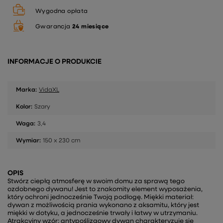
Wygodna opłata
Gwarancja
24 miesiące
INFORMACJE O PRODUKCIE
Marka:
VidaXL
Kolor:
Szary
Waga:
3,4
Wymiar:
150 x 230 cm
OPIS
Stwórz ciepłą atmosferę w swoim domu za sprawą tego
ozdobnego dywanu! Jest to znakomity element wyposażenia,
który ochroni jednocześnie Twoją podłogę. Miękki materiał:
dywan z możliwością prania wykonano z aksamitu, który jest
miękki w dotyku, a jednocześnie trwały i łatwy w utrzymaniu.
Atrakcyjny wzór: antypoślizgowy dywan charakteryzuje się