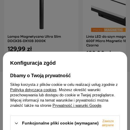
Lampa Magnetyczna Ultra Slim
Linia LED do szyn magne
DDCX35-DX10B 3000K
600F Micro Magnetic 18
Czarna
129,99 zł
132,00 zł
Konfiguracja zgód
Dbamy o Twoją prywatność
Sklep korzysta z plików cookie w celu realizacji usług zgodnie z
INNE PRODUKTY PRODUCENTA
Polityką dotyczącą cookies
. Możesz określić warunki
przechowywania lub dostępu do cookie w Twojej przeglądarce.
Więcej informacji na temat warunków i prywatności można
promocja
promocja
znaleźć także na stronie
Prywatność i warunki Google
.
Zawsze
Funkcjonalne pliki cookie (wymagane)
aktywne