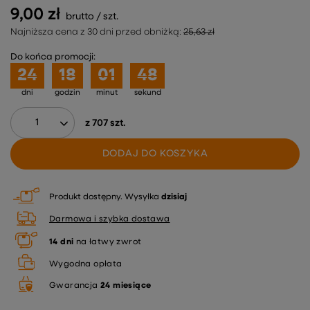
9,00 zł
brutto
/
szt.
Najniższa cena z 30 dni przed obniżką:
25,63 zł
Do końca promocji:
24
18
01
48
dni
godzin
minut
sekund
z
707
szt.
DODAJ DO KOSZYKA
Produkt dostępny
Wysyłka
dzisiaj
Darmowa i szybka dostawa
14
dni
na łatwy zwrot
Wygodna opłata
Gwarancja
24 miesiące