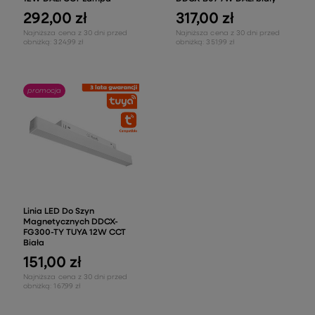
292,00 zł
317,00 zł
Najniższa cena z 30 dni przed
Najniższa cena z 30 dni przed
obniżką:
324,99 zł
obniżką:
351,99 zł
promocja
Linia LED Do Szyn
Magnetycznych DDCX-
FG300-TY TUYA 12W CCT
Biała
151,00 zł
Najniższa cena z 30 dni przed
obniżką:
167,99 zł