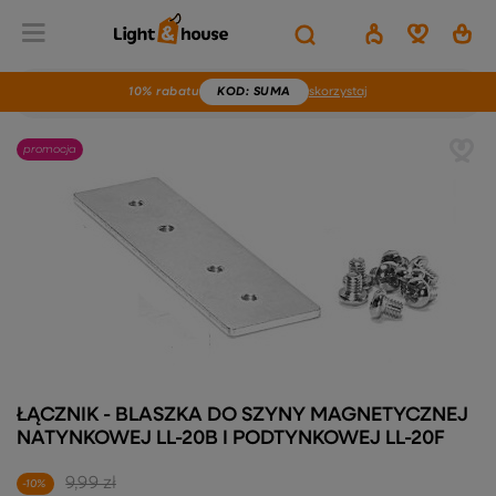
10% rabatu
KOD
: SUMA
skorzystaj
promocja
ŁĄCZNIK - BLASZKA DO SZYNY MAGNETYCZNEJ
NATYNKOWEJ LL-20B I PODTYNKOWEJ LL-20F
9,99 zł
-10%