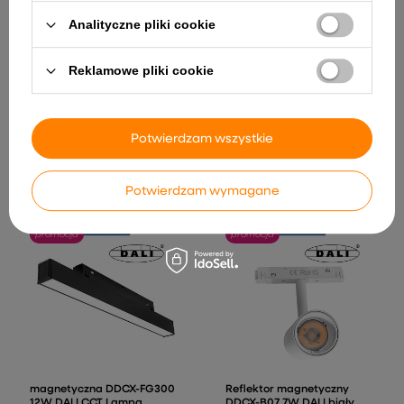
Analityczne pliki cookie
Reklamowe pliki cookie
Reflektor spot do szyn
Spot LED Do Szyn
magnetycznych 15W 4000K
magnetycznych DDCX-B07-
DDCX-B15 - TYP B
TY Tuya 7W Biały CCT
273,99 zł
189,00 zł
-10%
247,00 zł
Potwierdzam wszystkie
Najniższa cena z 30 dni przed
obniżką:
209,99 zł
Najniższa cena z 30 dni przed
obniżką:
269,99 zł
Potwierdzam wymagane
promocja
promocja
magnetyczna DDCX-FG300
Reflektor magnetyczny
12W DALI CCT Lampa
DDCX-B07 7W DALI biały