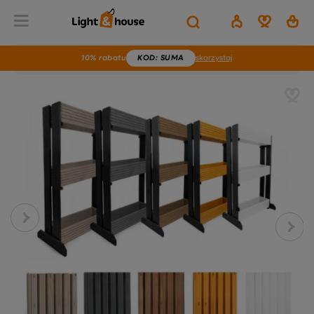
10% rabatu
KOD
: SUMA
skorzystaj