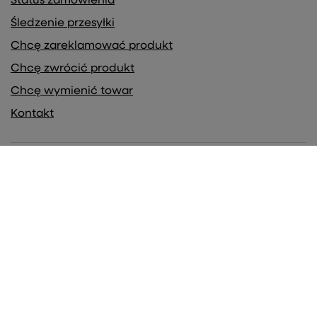
Status zamówienia
Śledzenie przesyłki
Chcę zareklamować produkt
Chcę zwrócić produkt
Chcę wymienić towar
Kontakt
Konto
Regulaminy