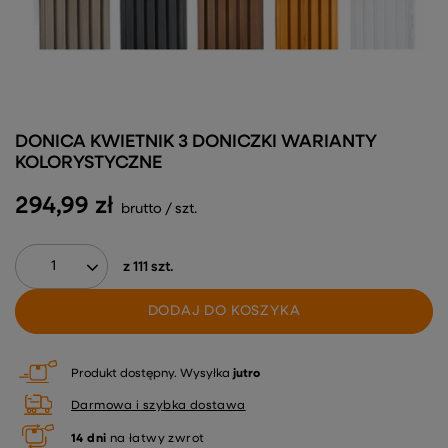
DONICA KWIETNIK 3 DONICZKI WARIANTY
KOLORYSTYCZNE
294,99 zł
brutto
/
szt.
z
111
szt.
DODAJ DO KOSZYKA
Produkt dostępny
Wysyłka
jutro
Darmowa i szybka dostawa
14
dni
na łatwy zwrot