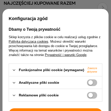
uprawę roślin
NAJCZĘŚCIEJ KUPOWANE RAZEM
✔
Wymiary:
Konfiguracja zgód
✔ Wysokość: 25 cm
Doniczka drewniana lame
Donica drewniana ciemny brąz
plastikowym wkładem ci
✔ Szerokość: 38 cm
W25/S38/D38/2
W40/S25/D25/6
Dbamy o Twoją prywatność
✔ Długość: 38 cm
69,99 zł
96,99 zł
Sklep korzysta z plików cookie w celu realizacji usług zgodnie z
Polityką dotyczącą cookies
. Możesz określić warunki
✔ Dzięki eleganckiemu designowi
przechowywania lub dostępu do cookie w Twojej przeglądarce.
kwietnik idealnie komponuje się w
Więcej informacji na temat warunków i prywatności można
znaleźć także na stronie
Prywatność i warunki Google
.
różnych aranżacjach, tworząc
INNE PRODUKTY PRODUCENTA
wyjątkową przestrzeń pełną zieleni i
Zawsze
Funkcjonalne pliki cookie (wymagane)
harmonii. Doskonały wybór dla osób
aktywne
ceniących styl, trwałość i wygodę
Analityczne pliki cookie
użytkowania!
Reklamowe pliki cookie
Doniczka drewniana
lamelowa z plastikowym
wkładem czarna