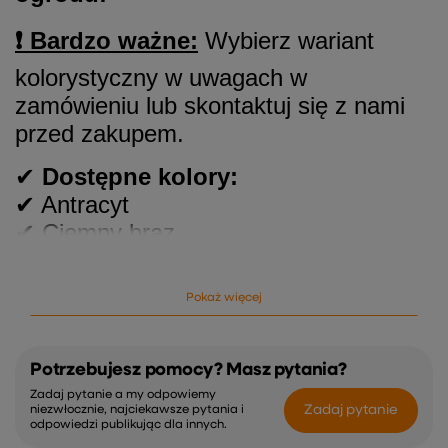
❗ Bardzo ważne:
Wybierz wariant
kolorystyczny w uwagach w
zamówieniu lub skontaktuj się z nami
przed zakupem.
✔
Dostępne kolory:
✔ Antracyt
✔ Ciemny brąz
✔ Jasny brąz
✔ Jasny szary
Pokaż więcej
✔ Biały
✔
Kwietnik 3-doniczkowy
to
Potrzebujesz pomocy? Masz pytania?
praktyczny i estetyczny element
Zadaj pytanie a my odpowiemy
dekoracyjny, który idealnie sprawdzi się
Zadaj pytanie
niezwłocznie, najciekawsze pytania i
odpowiedzi publikując dla innych.
w ogrodzie, na tarasie czy balkonie.