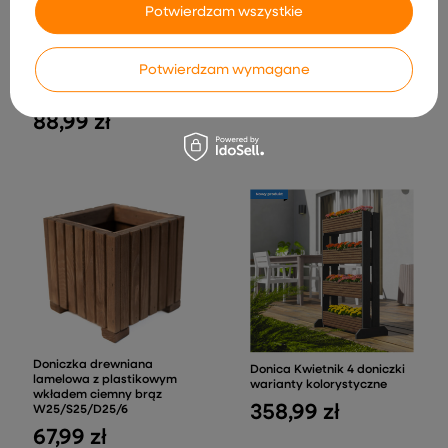
W14/S24/D64/5
Potwierdzam wszystkie
63,99 zł
Doniczka drewniana
lamelowa z plastikowym
Potwierdzam wymagane
wkładem biała
W40/S25/D25
88,99 zł
Doniczka drewniana
Donica Kwietnik 4 doniczki
lamelowa z plastikowym
warianty kolorystyczne
wkładem ciemny brąz
358,99 zł
W25/S25/D25/6
67,99 zł