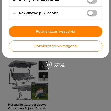
Analityczne pliki cookie
Reklamowe pliki cookie
Auto Na Akumulator
Mercedes GT63 AMG DK-
GT63 24V LCD Cichy Silnik
Czarny
Zestaw Do Koszykówki
Potwierdzam wszystkie
Wolnostojący Regulowany
2 348,70 zł
Stojak Kosz 200-300 cm
457,23 zł
Potwierdzam wymagane
Huśtawka Czteroosobowa
Ogrodowa Bujana Daszek