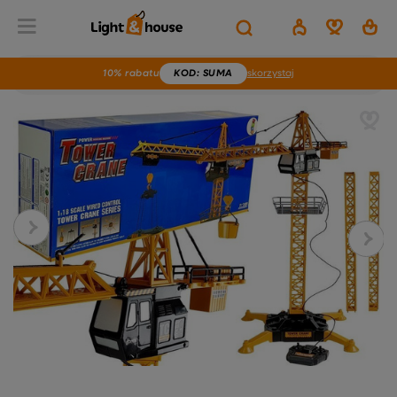
10% rabatu
KOD
: SUMA
skorzystaj