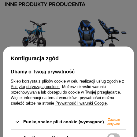
INNE PRODUKTY PRODUCENTA
Konfiguracja zgód
Motor Crossowy Na
Akumulator A9901 Niebieski
36V
Dbamy o Twoją prywatność
1 609,68 zł
Fotel Gamingowy LEAN
Obrotowy Biurowy Z
Sklep korzysta z plików cookie w celu realizacji usług zgodnie z
Podnóżkiem Poduszki
Polityką dotyczącą cookies
. Możesz określić warunki
Czarno-Niebieski
przechowywania lub dostępu do cookie w Twojej przeglądarce.
246,87 zł
Więcej informacji na temat warunków i prywatności można
znaleźć także na stronie
Prywatność i warunki Google
.
Zawsze
Funkcjonalne pliki cookie (wymagane)
aktywne