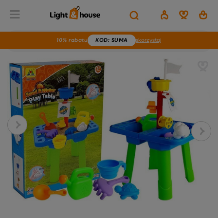
10% rabatu
KOD
: SUMA
skorzystaj