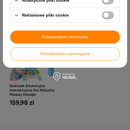
Analityczne pliki cookie
GTS1166 Światła LED Pilot
Dzieci Lodówka Okap Kran
Żółty
z Wodą Akcesoria 58 el.
462,87 zł
195,65 zł
Reklamowe pliki cookie
Potwierdzam wszystkie
Potwierdzam wymagane
Stoliczek Edukacyjny
Interaktywny Dla Malucha
Moduły Dźwięki
159,98 zł