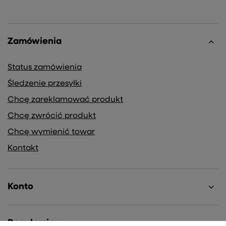
Zamówienia
Status zamówienia
Śledzenie przesyłki
Chcę zareklamować produkt
Chcę zwrócić produkt
Chcę wymienić towar
Kontakt
Konto
Regulaminy