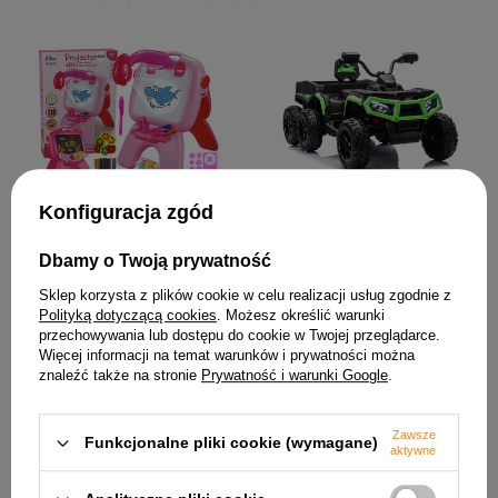
Quad Na Akumulator ATV 6
Tablica Dwustronna
Konfiguracja zgód
Kół Z Przyczepką JC606 24V
Kredowa Pisaki Stojąca
4x4 Zielony
Projektor Obrazki Różowa
1 146,87 zł
Dbamy o Twoją prywatność
102,68 zł
Sklep korzysta z plików cookie w celu realizacji usług zgodnie z
Polityką dotyczącą cookies
. Możesz określić warunki
przechowywania lub dostępu do cookie w Twojej przeglądarce.
Więcej informacji na temat warunków i prywatności można
znaleźć także na stronie
Prywatność i warunki Google
.
Zawsze
Funkcjonalne pliki cookie (wymagane)
aktywne
Pojazd Na Akumulator
Kuchnia Interaktywna Dla