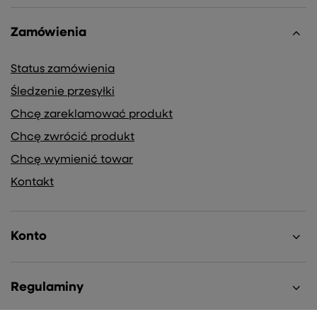
Zamówienia
Status zamówienia
Śledzenie przesyłki
Chcę zareklamować produkt
Chcę zwrócić produkt
Chcę wymienić towar
Kontakt
Konto
Regulaminy