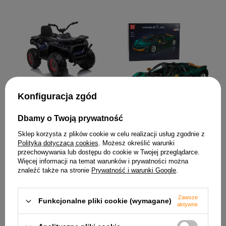
Quad na Akumulator
Konfiguracja zgód
XMX607 Niebieski Lakier
Spider
Klocki Konstrukcyjne
1 018,42 zł
Dbamy o Twoją prywatność
Samochód Sportowy Zielony
1:8 P1 3268el
Sklep korzysta z plików cookie w celu realizacji usług zgodnie z
544,12 zł
Polityką dotyczącą cookies
. Możesz określić warunki
przechowywania lub dostępu do cookie w Twojej przeglądarce.
Więcej informacji na temat warunków i prywatności można
znaleźć także na stronie
Prywatność i warunki Google
.
Zawsze
Funkcjonalne pliki cookie (wymagane)
aktywne