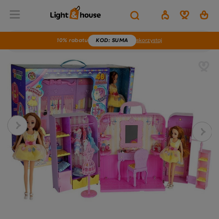
10% rabatu
KOD
: SUMA
skorzystaj