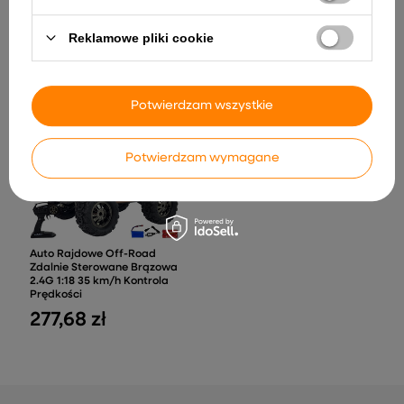
Auto Zdalnie Sterowane
Maskotka Pluszowa Wąż
Reklamowe pliki cookie
Sportowe 2.4GHz Żółte
Zielony 400 cm
127,96 zł
110,09 zł
Potwierdzam wszystkie
Potwierdzam wymagane
Auto Rajdowe Off-Road
Zdalnie Sterowane Brązowa
2.4G 1:18 35 km/h Kontrola
Prędkości
277,68 zł