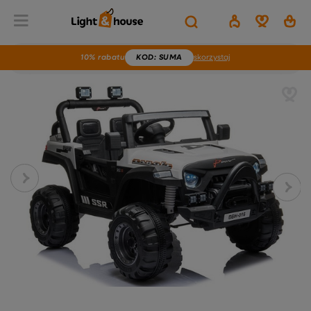
10% rabatu
KOD
: SUMA
skorzystaj