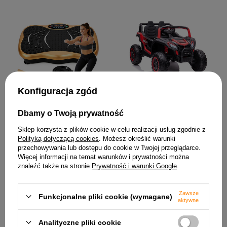
Auto Na Akumulator
Konfiguracja zgód
YSA036 Czerwone 4x4
1 097,48 zł
Dbamy o Twoją prywatność
Platforma Wibracyjna
Fitness Do Ćwiczeń Treningu
Bluetooth Głośniki
Sklep korzysta z plików cookie w celu realizacji usług zgodnie z
Polityką dotyczącą cookies
. Możesz określić warunki
235,89 zł
przechowywania lub dostępu do cookie w Twojej przeglądarce.
Więcej informacji na temat warunków i prywatności można
znaleźć także na stronie
Prywatność i warunki Google
.
Zawsze
Funkcjonalne pliki cookie (wymagane)
aktywne
Analityczne pliki cookie