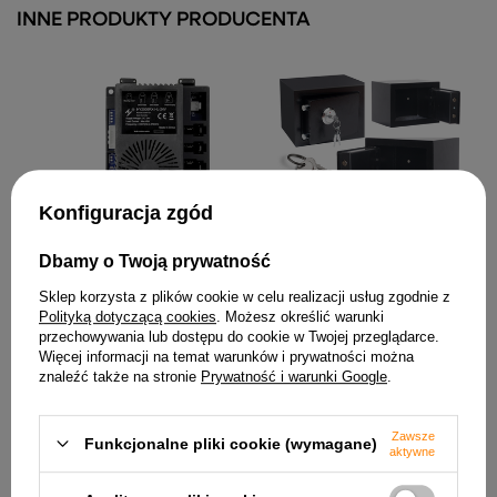
INNE PRODUKTY PRODUCENTA
Konfiguracja zgód
Domowy Sejf Na Kluczyk
Stalowy Czarny
35x25x25cm
Dbamy o Twoją prywatność
Centralka Moduł
193,82 zł
HY2005RX-HL-24V do Auta
Sklep korzysta z plików cookie w celu realizacji usług zgodnie z
na Akumulator SX2038
Polityką dotyczącą cookies
. Możesz określić warunki
118,82 zł
przechowywania lub dostępu do cookie w Twojej przeglądarce.
Więcej informacji na temat warunków i prywatności można
znaleźć także na stronie
Prywatność i warunki Google
.
Zawsze
Funkcjonalne pliki cookie (wymagane)
aktywne