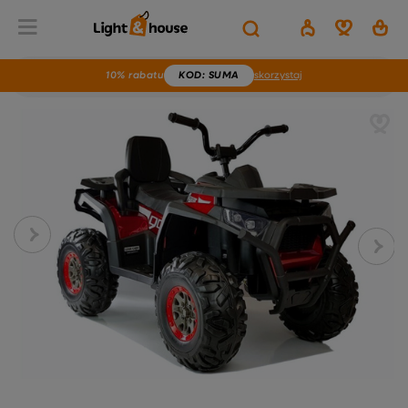
10% rabatu
KOD
: SUMA
skorzystaj