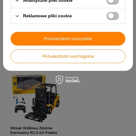
Analityczne pliki cookie
Reklamowe pliki cookie
157,56 zł
Wózek Ogrodowy
Transportowy Wyjmowana
Potwierdzam wszystkie
Odchylana Taca Zielony 120
kg
256,01 zł
Potwierdzam wymagane
Wózek Widłowy Zdalnie
Sterowany RC 2.4G Paleta