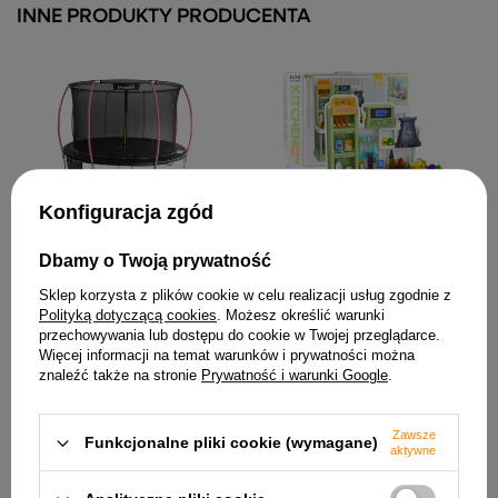
INNE PRODUKTY PRODUCENTA
Konfiguracja zgód
Trampolina LEAN Sport Max
14ft Czarno-Różowa
Dbamy o Twoją prywatność
925,83 zł
Kuchnia Dla Dzieci Obieg
Wody Zmiana Koloru
Sklep korzysta z plików cookie w celu realizacji usług zgodnie z
Żywności Para Zielona 64 el.
Polityką dotyczącą cookies
. Możesz określić warunki
223,09 zł
przechowywania lub dostępu do cookie w Twojej przeglądarce.
Więcej informacji na temat warunków i prywatności można
znaleźć także na stronie
Prywatność i warunki Google
.
Zawsze
Funkcjonalne pliki cookie (wymagane)
aktywne