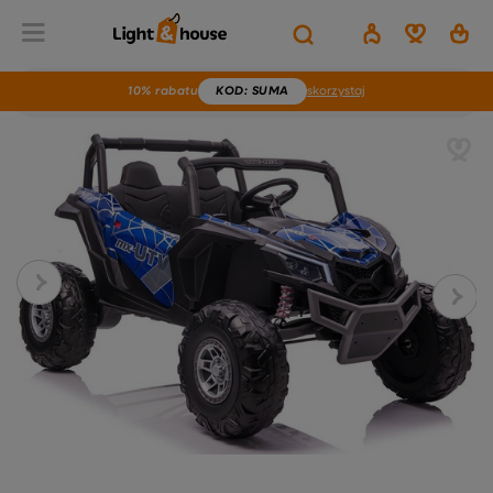
10% rabatu
KOD
: SUMA
skorzystaj