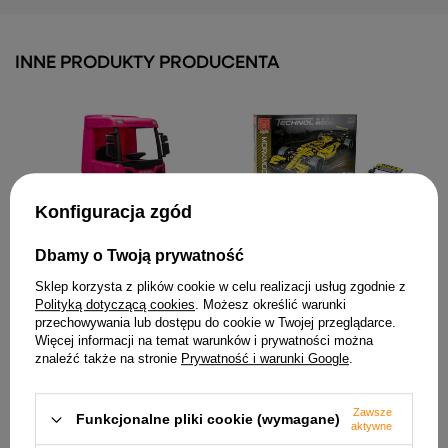
INNE PRODUKTY PRODUCENTA
Konfiguracja zgód
Auto Na Akumulator Scania
Dbamy o Twoją prywatność
500R HL698 Różowe 4x4
1 646,26 zł
Sklep korzysta z plików cookie w celu realizacji usług zgodnie z
Klocki Konstrukcyjne
Polityką dotyczącą cookies
. Możesz określić warunki
Samochód Wyścigowy
przechowywania lub dostępu do cookie w Twojej przeglądarce.
R.S.18 Żółty 1:10 1093 el.
Więcej informacji na temat warunków i prywatności można
152,66 zł
znaleźć także na stronie
Prywatność i warunki Google
.
Zawsze
Funkcjonalne pliki cookie (wymagane)
aktywne