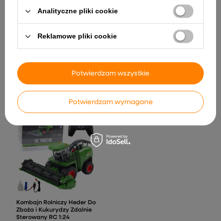
Analityczne pliki cookie
Reklamowe pliki cookie
Auto R/C 1:24 Zdalnie
Sterowane Sportowe AUDI
R8 LMS Biało-Czarne
Potwierdzam wszystkie
98,70 zł
108,32 zł
Potwierdzam wymagane
Kombajn Rolniczy Heder Do
Zboża i Kukurydzy Zdalnie
Sterowany RC 1:24