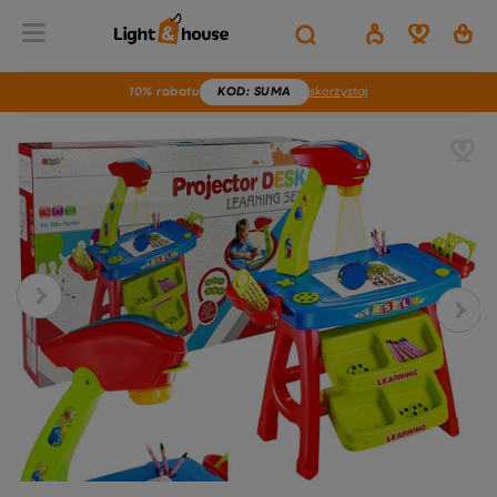
10% rabatu
KOD
: SUMA
skorzystaj