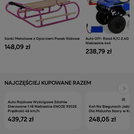
Sanki Metalowe z Oparciem Pasek Różowe
Auto Off- Road R/C 2.4G Cl
Niebieskie 4x4
148,09 zł
238,79 zł
NAJCZĘŚCIEJ KUPOWANE RAZEM
Auto Rajdowe Wyścigowe Zdalnie
Sterowane 1:18 Niebieskie ENOZE 9302E
Koń Na Biegunach Jeździ
Prędkość 45 km/h
Dla Malucha Szary w Kro
439,72 zł
248,05 zł