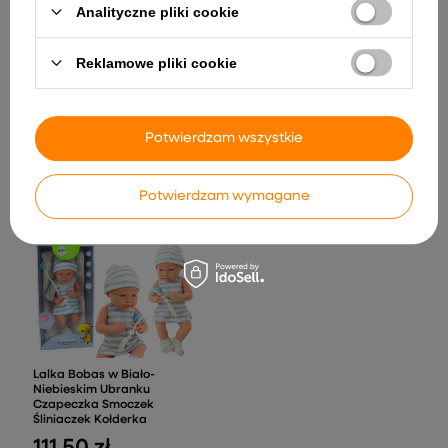
Analityczne pliki cookie
Reklamowe pliki cookie
Wyścigówka Zdalnie
Duży Dinozaur Dmuchany
Sterowana RC 1:10 Światła
Zdalnie Sterowany RC
Dźwięki Para Wodna
Zielony 130 x 190cm
Potwierdzam wszystkie
Niebieska
188,33 zł
97,78 zł
Potwierdzam wymagane
Lalka Bobas w Biało-
Niebieskim Ubranku
Czapeczka Smoczek
Śliniaczek Kołderka
111,50 zł