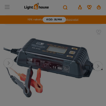
10% rabatu
KOD
: SUMA
skorzystaj