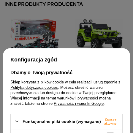
INNE PRODUKTY PRODUCENTA
Auto na Akumulator Jeep
Konfiguracja zgód
Rubicon Światła LED MP3
Pilot 4x4 Zielony
Dbamy o Twoją prywatność
Wyścigówka Auto Sportowe
1 097,48 zł
Zdalnie Sterowana RC Efekt
Dymu 2.4G Czarna
Sklep korzysta z plików cookie w celu realizacji usług zgodnie z
Polityką dotyczącą cookies
. Możesz określić warunki
136,20 zł
przechowywania lub dostępu do cookie w Twojej przeglądarce.
Więcej informacji na temat warunków i prywatności można
znaleźć także na stronie
Prywatność i warunki Google
.
Zawsze
Funkcjonalne pliki cookie (wymagane)
aktywne