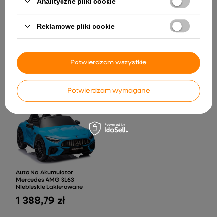
Analityczne pliki cookie
Auto Na Akumulator Ford
Reklamowe pliki cookie
Mustang Mach-E Czerwone
24V
Maska Do Snorkelingu
786,50 zł
Nurkowania Pełnotwarzowa
Potwierdzam wszystkie
AntiFog DryTop Czarna L/XL
105,10 zł
Potwierdzam wymagane
Auto Na Akumulator
Mercedes AMG SL63
Niebieskie Lakierowane
1 388,79 zł