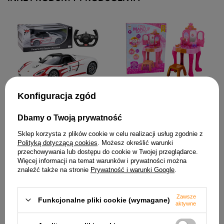
Toaletka Dziecięca Z
Konfiguracja zgód
Sensorem Gestu Akcesoria
Różowa
Auto Porsche 918 Spyder
149,00 zł
Dbamy o Twoją prywatność
Performance Zdalnie
Sterowane RC Białe Rastar
Sklep korzysta z plików cookie w celu realizacji usług zgodnie z
1:14
Polityką dotyczącą cookies
. Możesz określić warunki
138,94 zł
przechowywania lub dostępu do cookie w Twojej przeglądarce.
Więcej informacji na temat warunków i prywatności można
znaleźć także na stronie
Prywatność i warunki Google
.
Zawsze
Funkcjonalne pliki cookie (wymagane)
aktywne