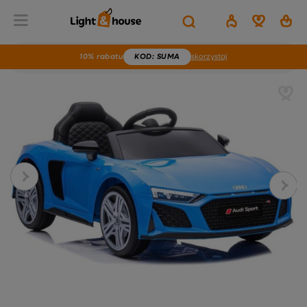
10% rabatu
KOD
: SUMA
skorzystaj