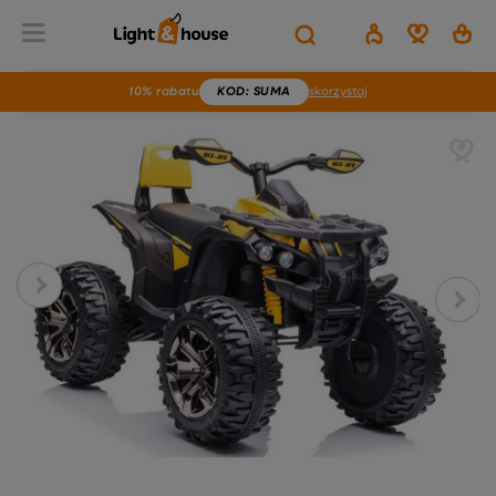
10% rabatu
KOD
: SUMA
skorzystaj