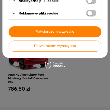
Analityczne pliki cookie
Reklamowe pliki cookie
Auto Na Akumulator XB-1118
Quad Na Akumulator XW-
Pilot Światła LED Niebieski
08 4x4 45W Czerwony
999,90 zł
1 146,87 zł
Potwierdzam wszystkie
Potwierdzam wymagane
Auto Na Akumulator Ford
Mustang Mach-E Czerwone
24V
786,50 zł