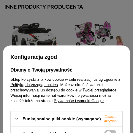
INNE PRODUKTY PRODUCENTA
Konfiguracja zgód
Pojazd na akumulator 915
Biały
Dbamy o Twoją prywatność
438,94 zł
Wózek Dla Lalek
Sklep korzysta z plików cookie w celu realizacji usług zgodnie z
Spacerówka 2 w 1 Gondola
Torba Różowy Gwiazdki
Polityką dotyczącą cookies
. Możesz określić warunki
przechowywania lub dostępu do cookie w Twojej przeglądarce.
210,28 zł
Więcej informacji na temat warunków i prywatności można
znaleźć także na stronie
Prywatność i warunki Google
.
Zawsze
Funkcjonalne pliki cookie (wymagane)
aktywne