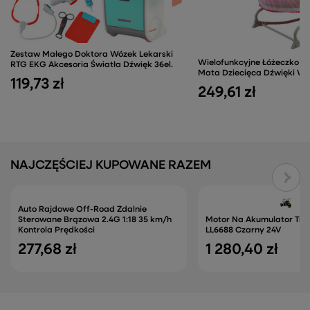
Zestaw Małego Doktora Wózek Lekarski
Wielofunkcyjne Łóżeczko B
RTG EKG Akcesoria Światła Dźwięk 36el.
Mata Dziecięca Dźwięki W
119,73 zł
249,61 zł
NAJCZĘŚCIEJ KUPOWANE RAZEM
Auto Rajdowe Off-Road Zdalnie
Sterowane Brązowa 2.4G 1:18 35 km/h
Motor Na Akumulator Tró
Kontrola Prędkości
LL6688 Czarny 24V
277,68 zł
1 280,40 zł