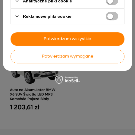
Analityczne pliki cookie
Auto Na Akumulator
Mercedes SL500 S506
Zestaw Edukacyjny Robot
Czarne
Doc Nauka Robotyka
Edukacyjna Język Polski
Reklamowe pliki cookie
620,04 zł
Clementoni 50730
155,78 zł
Potwierdzam wszystkie
Potwierdzam wymagane
Auto na Akumulator BMW
X6 SUV Światła LED MP3
Samchód Pojazd Biały
1 203,61 zł