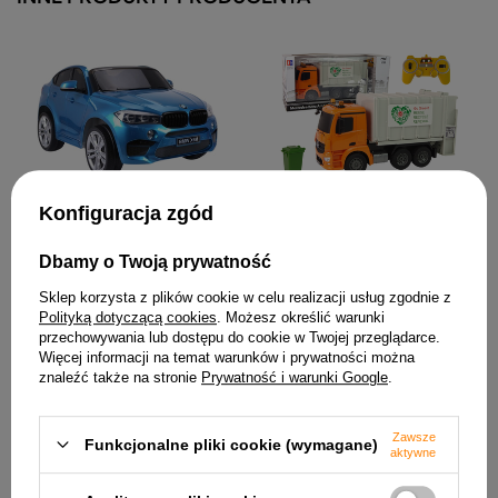
Auto Na Akumulator BMW
Zdalnie Sterowana
Konfiguracja zgód
X6M Niebieskie
Ciężarówka Śmieciarka
Lakierowane
Mercedes- Benz Antos
Pomarańczowa
2 103,57 zł
Dbamy o Twoją prywatność
222,13 zł
Sklep korzysta z plików cookie w celu realizacji usług zgodnie z
Polityką dotyczącą cookies
. Możesz określić warunki
przechowywania lub dostępu do cookie w Twojej przeglądarce.
Więcej informacji na temat warunków i prywatności można
znaleźć także na stronie
Prywatność i warunki Google
.
Zawsze
Funkcjonalne pliki cookie (wymagane)
aktywne