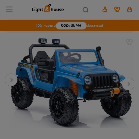
10% rabatu
KOD
: SUMA
skorzystaj