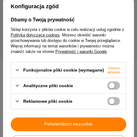
Twój email
Konfiguracja zgód
Wyrażam zgodę na przetwarzanie moich danych
Dbamy o Twoją prywatność
osobowych (adres e-mail) na potrzeby wysyłki
newslettera z informacją handlową (marketing). Więcej
Sklep korzysta z plików cookie w celu realizacji usług zgodnie z
w
polityce prywatności.
Polityką dotyczącą cookies
. Możesz określić warunki
przechowywania lub dostępu do cookie w Twojej przeglądarce.
ZAPISZ SIĘ
Więcej informacji na temat warunków i prywatności można
znaleźć także na stronie
Prywatność i warunki Google
.
Zawsze
Funkcjonalne pliki cookie (wymagane)
aktywne
Analityczne pliki cookie
Dostawa
Zamówienie
Zwroty
Płatność
Pomoc
Reklamowe pliki cookie
Potwierdzam wszystkie