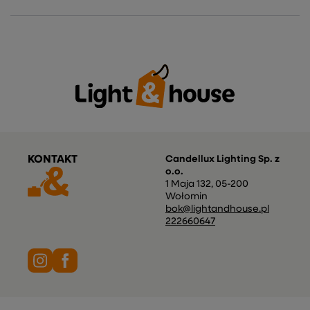
KONTAKT
Candellux Lighting Sp. z
o.o.
1 Maja 132
,
05-200
Wołomin
bok@lightandhouse.pl
222660647