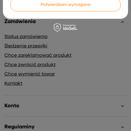
Potwierdzam wymagane
Zamówienia
Status zamówienia
Śledzenie przesyłki
Chcę zareklamować produkt
Chcę zwrócić produkt
Chcę wymienić towar
Kontakt
Konto
Regulaminy